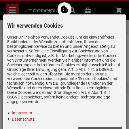
Menü
Suche
B2B
Beratung
Waren
aufkl
Wir verwenden Cookies
Über 85.000 positive Bewertungen
auf eBay, Amazon und Trusted Shops
Unser Online-Shop verwendet Cookies, um ein einwandfreies
Startseite
Kleingeräte
Funktionieren der Website zu unterstützen, Ihnen den
bestmöglichen Service zu bieten und unser Angebot stetig zu
verbessern. Sofern eine Einwilligung zur Speicherung von
Kleingeräte
Cookies notwendig ist, z.B. für Marketingzwecke oder Cookies
(205)
von Drittunternehmen, werden Sie hierüber informiert und die
Speicherung der betreffenden Cookies erfolgt ausschließlich auf
Grundlage Ihrer Einwilligung gem. Art. 6 Abs. 1 lit. a DSGVO,
Allesschneider
Entsafter/Zitruspressen
Espresso-/ Kaffeemaschi
welche jederzeit widerrufbar ist. Die meisten der von uns
verwendeten Cookies sind so genannte “Session-Cookies” und
technisch notwendig, um z.B. grundlegende Funktionen der
Webseite und deren einwandfreie Funktion zu ermöglichen.
Diese Cookies werden auf Grundlage von Art. 6 Abs. 1 lit. f
DSGVO gespeichert, sofern keine andere Rechtsgrundlage
angegeben wurde.
Smeg KLF04CREU
Impressum
Wasserkocher Creme
Datenschutz
(1)