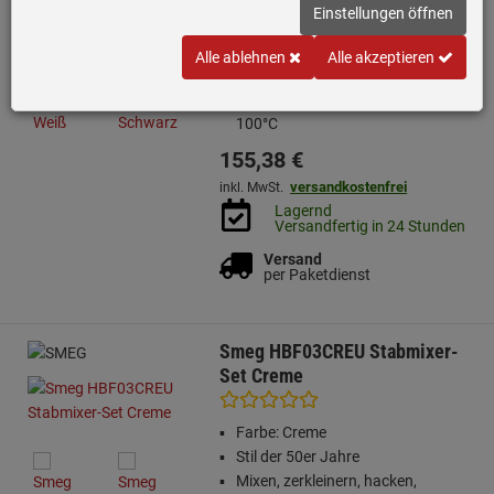
Farbe: Creme
Einstellungen öffnen
Stil der 50er Jahre
Fassungsvermögen 1,7 L
Alle ablehnen
Alle akzeptieren
Soft - Opening Kannenverschluss
Temperaturregelbereich 50°C -
100°C
155,
38
€
versandkostenfrei
inkl. MwSt.
Lagernd
Versandfertig in 24 Stunden
Versand
per Paketdienst
Smeg HBF03CREU Stabmixer-
Set Creme
Farbe: Creme
Stil der 50er Jahre
Mixen, zerkleinern, hacken,