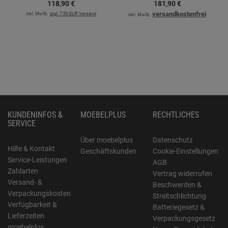
118,
90
€
181,
90
€
versandkostenfrei
inkl. MwSt.
zzgl. 7.50 EUR Versand
inkl. MwSt.
KUNDENINFOS &
MOEBELPLUS
RECHTLICHES
SERVICE
Über moebelplus
Datenschutz
Hilfe & Kontakt
Geschäftskunden
Cookie-Einstellungen
Service-Leistungen
AGB
Zahlarten
Vertrag widerrufen
Versand- &
Beschwerden &
Verpackungskosten
Streitschlichtung
Verfügbarkeit &
Batteriegesetz &
Lieferzeiten
Verpackungsgesetz
moebelplus