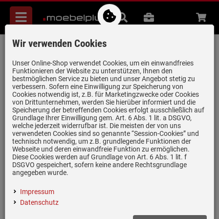
Menü
Suche
B2B
Beratung
Waren
aufkl
Wir verwenden Cookies
Smeg HBF03BLEU Stabmixer-Set
Schwarz
Unser Online-Shop verwendet Cookies, um ein einwandfreies
Funktionieren der Website zu unterstützen, Ihnen den
Artikel-Nummer:
19981090
| Herstellernummer:
HBF03BLEU
|
bestmöglichen Service zu bieten und unser Angebot stetig zu
verbessern. Sofern eine Einwilligung zur Speicherung von
EAN:
8017709343774
Cookies notwendig ist, z.B. für Marketingzwecke oder Cookies
von Drittunternehmen, werden Sie hierüber informiert und die
Speicherung der betreffenden Cookies erfolgt ausschließlich auf
Grundlage Ihrer Einwilligung gem. Art. 6 Abs. 1 lit. a DSGVO,
nur noch 4 Stück verfügbar!
welche jederzeit widerrufbar ist. Die meisten der von uns
verwendeten Cookies sind so genannte “Session-Cookies” und
technisch notwendig, um z.B. grundlegende Funktionen der
Webseite und deren einwandfreie Funktion zu ermöglichen.
Diese Cookies werden auf Grundlage von Art. 6 Abs. 1 lit. f
DSGVO gespeichert, sofern keine andere Rechtsgrundlage
angegeben wurde.
Impressum
Einloggen und Bewertung schreiben
Datenschutz
Farbe: Schwarz