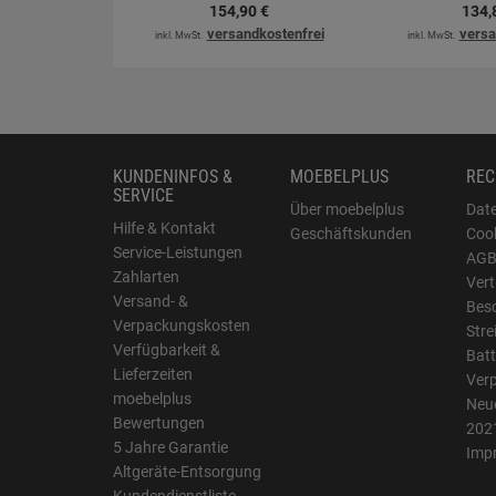
154,
90
€
134,
versandkostenfrei
versa
inkl. MwSt.
inkl. MwSt.
KUNDENINFOS &
MOEBELPLUS
REC
SERVICE
Über moebelplus
Dat
Hilfe & Kontakt
Geschäftskunden
Cook
Service-Leistungen
AG
Zahlarten
Vert
Versand- &
Bes
Verpackungskosten
Stre
Verfügbarkeit &
Batt
Lieferzeiten
Ver
moebelplus
Neue
Bewertungen
202
5 Jahre Garantie
Imp
Altgeräte-Entsorgung