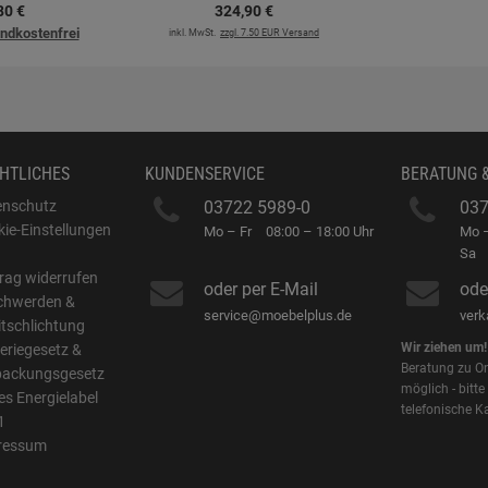
80
€
324,
90
€
ndkostenfrei
inkl. MwSt.
zzgl. 7.50 EUR Versand
HTLICHES
KUNDENSERVICE
BERATUNG 
enschutz
03722 5989-0
037
ie-Einstellungen
Mo – Fr
08:00 – 18:00 Uhr
Mo –
B
Sa
rag widerrufen
oder per E-Mail
ode
chwerden &
service@moebelplus.de
ver
itschlichtung
Wir ziehen um!
eriegesetz &
Beratung zu On
packungsgesetz
möglich - bitte
s Energielabel
telefonische K
1
ressum