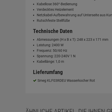
Kabellose 360°-Bedienung
Verdecktes Heizelement
Netzkabel-Aufbewahrung auf Unterseite aus Kun
Rutschfeste Stellfüße
Technische Daten
Abmessungen (H x B x T): 248 x 223 x 171 mm
Leistung: 2400 W
Frequenz: 50/60 Hz
Spannung: 220-240V 1 N
Kabellänge: 1,0 m
Lieferumfang
Smeg KLF03RDEU Wasserkocher Rot
ÄHNLICHE ARTIKEL, DIE IHNEN 