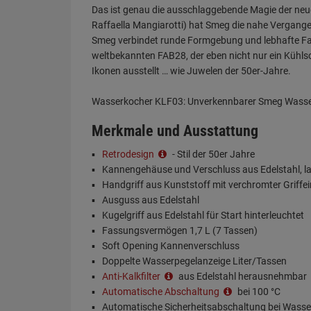
Das ist genau die ausschlaggebende Magie der neue
Raffaella Mangiarotti) hat Smeg die nahe Vergangen
Smeg verbindet runde Formgebung und lebhafte Farb
weltbekannten FAB28, der eben nicht nur ein Kühls
Ikonen ausstellt … wie Juwelen der 50er-Jahre.
Wasserkocher KLF03: Unverkennbarer Smeg Wasserko
Merkmale und Ausstattung
Retrodesign
- Stil der 50er Jahre
Kannengehäuse und Verschluss aus Edelstahl, la
Handgriff aus Kunststoff mit verchromter Griffe
Ausguss aus Edelstahl
Kugelgriff aus Edelstahl für Start hinterleuchtet
Fassungsvermögen 1,7 L (7 Tassen)
Soft Opening Kannenverschluss
Doppelte Wasserpegelanzeige Liter/Tassen
Anti-Kalkfilter
aus Edelstahl herausnehmbar
Automatische Abschaltung
bei 100 °C
Automatische Sicherheitsabschaltung bei Wass