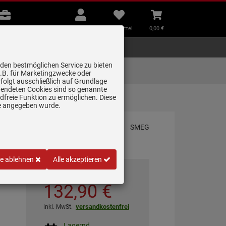
B2B
Mein
Merkzettel
Warenkorb
Beratung
Konto
aufklappen
aufklappen
Beratung
B2B
Mein Konto
Merkzettel
0,
00
€
Zubehör
Kleingeräte
Smart Home
 den bestmöglichen Service zu bieten
Lieferung zum
z.B. für Marketingzwecke oder
Wunschtermin
folgt ausschließlich auf Grundlage
erwendeten Cookies sind so genannte
freie Funktion zu ermöglichen. Diese
ge angegeben wurde.
le ablehnen
Alle akzeptieren
*
UVP
179,
00
€
132,
90
€
versandkostenfrei
inkl. MwSt.
Lagernd