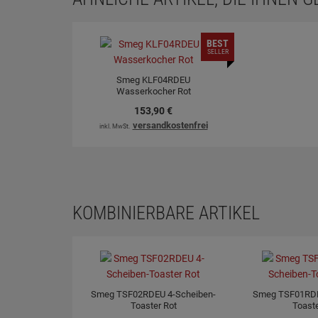
BEST
SELLER
Smeg KLF04RDEU
Wasserkocher Rot
153,
90
€
versandkostenfrei
inkl. MwSt.
KOMBINIERBARE ARTIKEL
Smeg TSF02RDEU 4-Scheiben-
Smeg TSF01RDE
Toaster Rot
Toaste