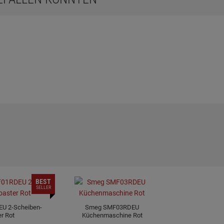
BEST
SELLER
U 2-Scheiben-
Smeg SMF03RDEU
r Rot
Küchenmaschine Rot