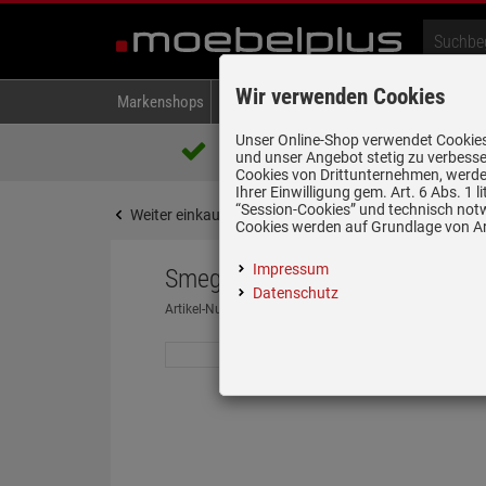
Wir verwenden Cookies
Markenshops
Backen & Kochen
Kühlen & Gefrieren
A
Unser Online-Shop verwendet Cookies,
Über 85.000 positive Bewertungen
und unser Angebot stetig zu verbesse
auf eBay, Amazon und Trusted Shops
Cookies von Drittunternehmen, werden
Ihrer Einwilligung gem. Art. 6 Abs. 1
“Session-Cookies” und technisch not
Weiter einkaufen
Startseite
Kleingeräte
Wass
Cookies werden auf Grundlage von Art
Impressum
Smeg KLF03RDEU Wasserkoche
Datenschutz
Artikel-Nummer:
19957790
| Herstellernummer:
KLF03
nur noch