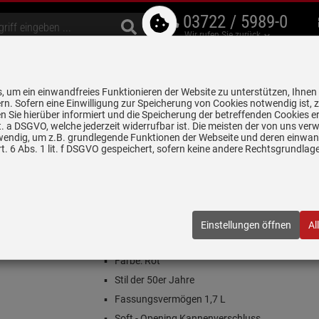
03722 / 5989-0
Wir rufen Sie zurück
bzugshauben
Geschirrspüler
Waschen & Trocknen
Spülen & Armaturen
 um ein einwandfreies Funktionieren der Website zu unterstützen, Ihnen
5 Jahre Garantie auf
rn. Sofern eine Einwilligung zur Speicherung von Cookies notwendig ist, 
alle gekennzeichneten Produkte
 Sie hierüber informiert und die Speicherung der betreffenden Cookies er
 lit. a DSGVO, welche jederzeit widerrufbar ist. Die meisten der von uns v
wendig, um z.B. grundlegende Funktionen der Webseite und deren einwand
erkocher
Smeg KLF03RDEU Wasserkocher Rot
. 6 Abs. 1 lit. f DSGVO gespeichert, sofern keine andere Rechtsgrundla
r Rot
RDEU
| EAN:
8017709228095
Einstellungen öffnen
Al
(4)
 4 Stück verfügbar!
Farbe: Rot
Stil der 50er Jahre
Fassungsvermögen 1,7 L
Soft - Opening Kannenverschluss