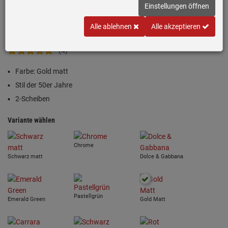
Einstellungen öffnen
Alle ablehnen
Alle akzeptieren
(4)
Farbe: Gold matt
Stil der 50er Jahre
2-Scheiben
Variante wählen
Chrome
Schwarz matt
Dolce & Gabbana
Pastellgrün
Emerald Green
Gold Matt