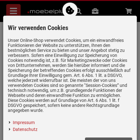
Menü
Suche
B2B
Beratung
Waren
aufkl
Wir verwenden Cookies
Smeg TSF01CHMEU 2-Scheiben-Toaster
Gold matt
Unser Online-Shop verwendet Cookies, um ein einwandfreies
Funktionieren der Website zu unterstützen, Ihnen den
Artikel-Nummer:
19970603
| Herstellernummer:
TSF01CHMEU
|
bestmöglichen Service zu bieten und unser Angebot stetig zu
verbessern. Sofern eine Einwilligung zur Speicherung von
EAN:
8017709290832
Cookies notwendig ist, z.B. für Marketingzwecke oder Cookies
von Drittunternehmen, werden Sie hierüber informiert und die
Speicherung der betreffenden Cookies erfolgt ausschließlich auf
Grundlage Ihrer Einwilligung gem. Art. 6 Abs. 1 lit. a DSGVO,
welche jederzeit widerrufbar ist. Die meisten der von uns
verwendeten Cookies sind so genannte “Session-Cookies” und
technisch notwendig, um z.B. grundlegende Funktionen der
Webseite und deren einwandfreie Funktion zu ermöglichen.
Diese Cookies werden auf Grundlage von Art. 6 Abs. 1 lit. f
DSGVO gespeichert, sofern keine andere Rechtsgrundlage
angegeben wurde.
Impressum
Datenschutz