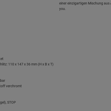
einer einzigartigen Mischung aus 
you.
tet
hlitz: 110 x 147 x 36 mm (H x B x T)
mbar
toff verchromt
gel), STOP