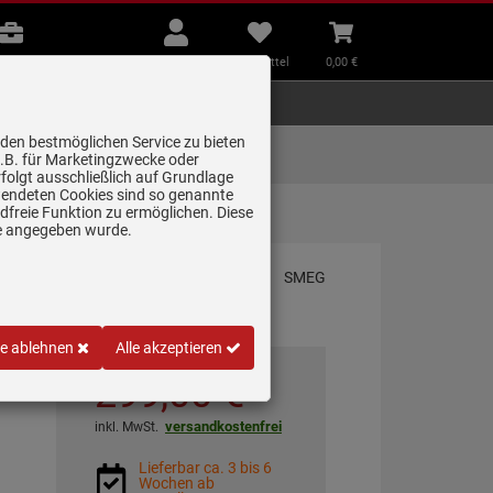
B2B
Mein
Merkzettel
Warenkorb
Beratung
Konto
aufklappen
aufklappen
Beratung
B2B
Mein Konto
Merkzettel
0,
00
€
Zubehör
Kleingeräte
Smart Home
 den bestmöglichen Service zu bieten
Lieferung zum
z.B. für Marketingzwecke oder
Wunschtermin
folgt ausschließlich auf Grundlage
erwendeten Cookies sind so genannte
freie Funktion zu ermöglichen. Diese
ge angegeben wurde.
le ablehnen
Alle akzeptieren
299,
00
€
versandkostenfrei
inkl. MwSt.
Lieferbar ca. 3 bis 6
Wochen ab