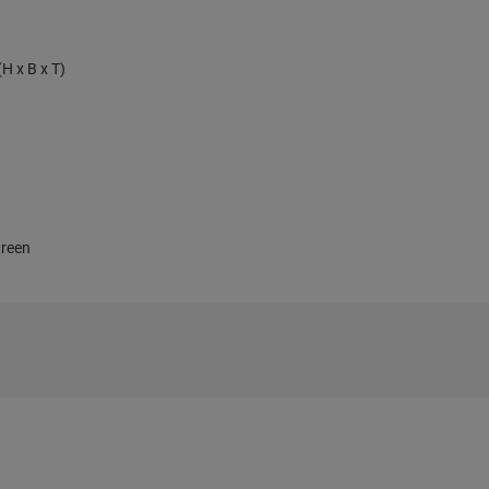
H x B x T)
reen