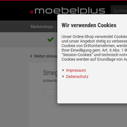
Wir verwenden Cookies
Markenshops
Backen & Kochen
Kühlen & Gefrieren
A
Unser Online-Shop verwendet Cookies,
Über 85.000 positive Bewertungen
und unser Angebot stetig zu verbesse
auf eBay, Amazon und Trusted Shops
Cookies von Drittunternehmen, werden
Ihrer Einwilligung gem. Art. 6 Abs. 1
“Session-Cookies” und technisch not
Weiter einkaufen
Startseite
Kleingeräte
Toas
Cookies werden auf Grundlage von Art
Impressum
Smeg TSF01PSGEU 2-Scheiben-
Datenschutz
Artikel-Nummer:
19983964
| Herstellernummer:
TSF01