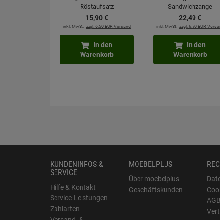
Röstaufsatz
Sandwichzange
15,
90
€
22,
49
€
inkl. MwSt.
zzgl. 6.50 EUR Versand
inkl. MwSt.
zzgl. 6.50 EUR Versa
In den
In den
Warenkorb
Warenkorb
KUNDENINFOS &
MOEBELPLUS
REC
SERVICE
Über moebelplus
Dat
Hilfe & Kontakt
Geschäftskunden
Cook
Service-Leistungen
AG
Zahlarten
Vert
Versand- &