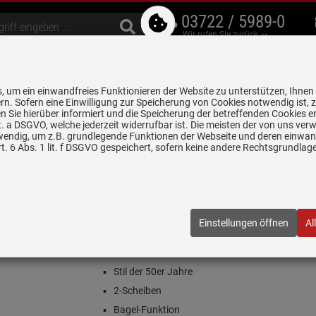
03722 / 5989-0
Wir rufen Sie zurück
bzugshauben
Geschirrspüler
Waschen & Trocknen
Spülen & Armaturen
 um ein einwandfreies Funktionieren der Website zu unterstützen, Ihnen
5 Jahre Garantie auf
rn. Sofern eine Einwilligung zur Speicherung von Cookies notwendig ist, 
alle gekennzeichneten Produkte
 Sie hierüber informiert und die Speicherung der betreffenden Cookies er
 lit. a DSGVO, welche jederzeit widerrufbar ist. Die meisten der von uns v
wendig, um z.B. grundlegende Funktionen der Webseite und deren einwand
ter
Smeg TSF01PSGEU 2-Scheiben-Toaster Shade Green
. 6 Abs. 1 lit. f DSGVO gespeichert, sofern keine andere Rechtsgrundla
Toaster Shade Green
PSGEU
| EAN:
8017709355012
Einstellungen öffnen
Al
Einloggen und Bewertung schreiben
Porsche Edition
Stil der 50er Jahre
2-Scheiben
Bagel-Funktion