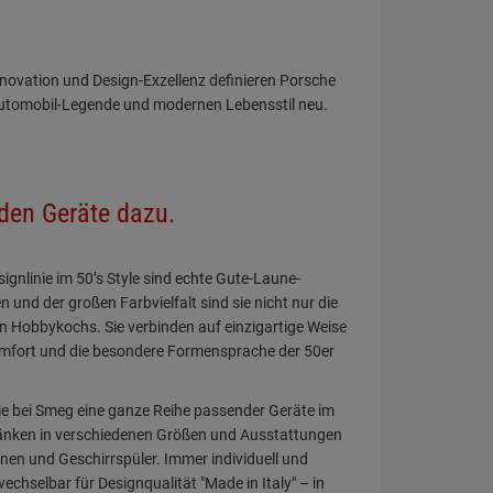
novation und Design-Exzellenz definieren Porsche
utomobil-Legende und modernen Lebensstil neu.
den Geräte dazu.
ignlinie im 50’s Style sind echte Gute-Laune-
und der großen Farbvielfalt sind sie nicht nur die
n Hobbykochs. Sie verbinden auf einzigartige Weise
mfort und die besondere Formensprache der 50er
e bei Smeg eine ganze Reihe passender Geräte im
ränken in verschiedenen Größen und Ausstattungen
en und Geschirrspüler. Immer individuell und
chselbar für Designqualität "Made in Italy" – in