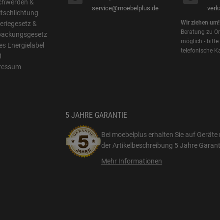
chwerden &
service@moebelplus.de
ver
itschlichtung
Wir ziehen um!
eriegesetz &
Beratung zu On
packungsgesetz
möglich - bitte
s Energielabel
telefonische K
1
ressum
5 JAHRE GARANTIE
Bei moebelplus erhalten Sie auf Geräte 
der Artikelbeschreibung
5 Jahre Garant
Mehr Informationen