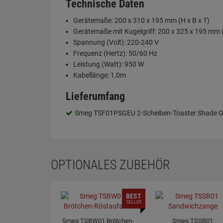
Technische Daten
Gerätemaße: 200 x 310 x 195 mm (H x B x T)
Gerätemaße mit Kugelgriff: 200 x 325 x 195 mm (
Spannung (Volt): 220-240 V
Frequenz (Hertz): 50/60 Hz
Leistung (Watt): 950 W
Kabellänge: 1,0m
Lieferumfang
Smeg TSF01PSGEU 2-Scheiben-Toaster Shade G
OPTIONALES ZUBEHÖR
BEST
SELLER
Smeg TSBW01 Brötchen-
Smeg TSSR01