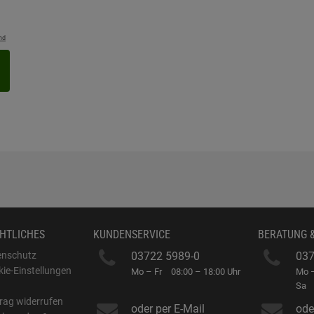
nd
HTLICHES
KUNDENSERVICE
BERATUNG 
enschutz
03722 5989-0
037
ie-Einstellungen
Mo – Fr
08:00 – 18:00 Uhr
Mo –
B
Sa
rag widerrufen
oder per E-Mail
ode