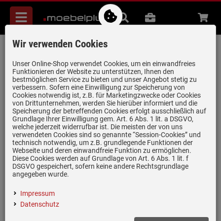
Menü
Suche
B2B
Beratung
Waren
aufkl
Wir verwenden Cookies
Smeg KLF03SBMEU Wasserkocher
Storm Blue-Matt
Unser Online-Shop verwendet Cookies, um ein einwandfreies
Funktionieren der Website zu unterstützen, Ihnen den
Artikel-Nummer:
19982515
| Herstellernummer:
KLF03SBMEU
|
bestmöglichen Service zu bieten und unser Angebot stetig zu
verbessern. Sofern eine Einwilligung zur Speicherung von
EAN:
8017709343736
Cookies notwendig ist, z.B. für Marketingzwecke oder Cookies
von Drittunternehmen, werden Sie hierüber informiert und die
Speicherung der betreffenden Cookies erfolgt ausschließlich auf
Grundlage Ihrer Einwilligung gem. Art. 6 Abs. 1 lit. a DSGVO,
welche jederzeit widerrufbar ist. Die meisten der von uns
verwendeten Cookies sind so genannte “Session-Cookies” und
technisch notwendig, um z.B. grundlegende Funktionen der
Webseite und deren einwandfreie Funktion zu ermöglichen.
Diese Cookies werden auf Grundlage von Art. 6 Abs. 1 lit. f
DSGVO gespeichert, sofern keine andere Rechtsgrundlage
angegeben wurde.
Impressum
Datenschutz
Einloggen und Bewertung schreiben