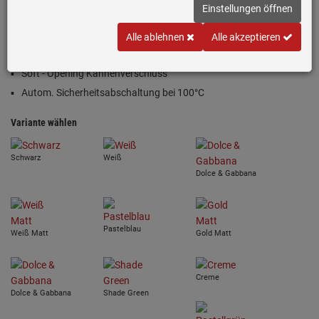
Einstellungen öffnen
Farbe: Storm Blue-Matt
Stil der 50er Jahre
Alle ablehnen
Alle akzeptieren
Fassungsvermögen: 1,7 l/7 Tassen
Soft - Opening Kannenverschluss
Autom. Sicherheitsabschaltung bei 100°C
Variante wählen
Schwarz
Weiß
Dolce & Gabbana
Pastelblau
Weiß Matt
Gold Matt
Creme
Dolce & Gabbana
Shade Green