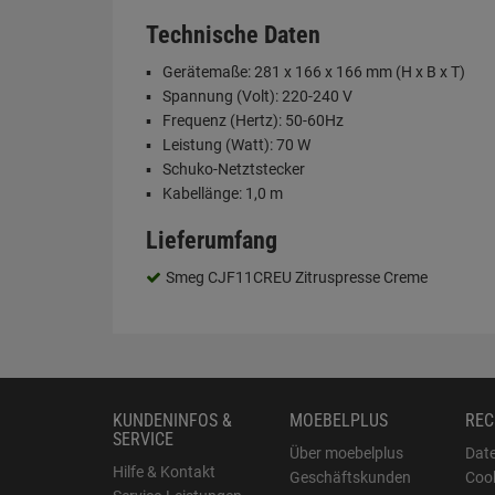
Technische Daten
Gerätemaße: 281 x 166 x 166 mm (H x B x T)
Spannung (Volt): 220-240 V
Frequenz (Hertz): 50-60Hz
Leistung (Watt): 70 W
Schuko-Netztstecker
Kabellänge: 1,0 m
Lieferumfang
Smeg CJF11CREU Zitruspresse Creme
KUNDENINFOS &
MOEBELPLUS
REC
SERVICE
Über moebelplus
Dat
Hilfe & Kontakt
Geschäftskunden
Cook