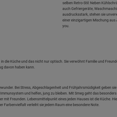
selben Retro-Stil: Neben Kühlsch
auch Gefriergeräte, Waschmaschin
ausdrucksstark, stehen sie unverwe
einer einzigartigen Mischung aus 
you.
in die Küche und das nicht nur optisch. Sie verwöhnt Familie und Freund
nug davon haben kann.
iewunder. Bei Stress, Abgeschlagenheit und Frühjahrsmüdigkeit geben s
s Immunsystem und helfen, jung zu bleiben. Mit Smeg geht das besonders 
er mit Freunden. Lebensmittelpunkt eines jeden Hauses ist die Küche. Hi
er Farbenvielfalt verleiht sie jedem Raum eine besondere Note.