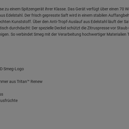
 zu einem Spitzengerät ihrer Klasse. Das Gerät verfügt über einen 70 Wat
s Edelstahl. Der frisch gepresste Saft wird in einem stabilen Auffangbe
chten Kunststoff. Über den Anti-Tropf-Auslauf aus Edelstahl läuft der Sa
sch durchdacht: Der spezielle Deckel schützt die Zitruspresse vor Staub u
igen. So verbindet Smeg mit der Verarbeitung hochwertiger Materialien T
 3D Smeg-Logo
mmer aus Tritan™ Renew
ss
rusfrüchte