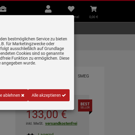
B2B
Mein
Merkzettel
Warenkorb
Beratung
Konto
aufklappen
aufklappen
Beratung
B2B
Mein Konto
Merkzettel
0,
00
€
Zubehör
Kleingeräte
Smart Home
 den bestmöglichen Service zu bieten
Lieferung zum
z.B. für Marketingzwecke oder
Wunschtermin
folgt ausschließlich auf Grundlage
erwendeten Cookies sind so genannte
freie Funktion zu ermöglichen. Diese
ge angegeben wurde.
le ablehnen
Alle akzeptieren
BEST
*
UVP
189,
00
€
SELLER
133,
00
€
versandkostenfrei
inkl. MwSt.
Lagernd