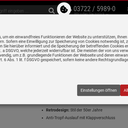
03722 / 5989-0
Wir rufen Sie zurück
bzugshauben
Geschirrspüler
Waschen & Trocknen
Spülen & Armaturen
 um ein einwandfreies Funktionieren der Website zu unterstützen, Ihnen
5 Jahre Garantie auf
rn. Sofern eine Einwilligung zur Speicherung von Cookies notwendig ist, 
alle gekennzeichneten Produkte
 Sie hierüber informiert und die Speicherung der betreffenden Cookies er
 lit. a DSGVO, welche jederzeit widerrufbar ist. Die meisten der von uns v
wendig, um z.B. grundlegende Funktionen der Webseite und deren einwand
after/Zitruspressen
Smeg CJF11CREU Zitruspresse Creme
. 6 Abs. 1 lit. f DSGVO gespeichert, sofern keine andere Rechtsgrundla
e Creme
CREU
| EAN:
8017709318888
Einstellungen öffnen
Al
Einloggen und Bewertung schreiben
Farbe: Creme
Retrodesign:
Stil der 50er Jahre
Anti-Tropf-Auslauf mit Klappverschluss