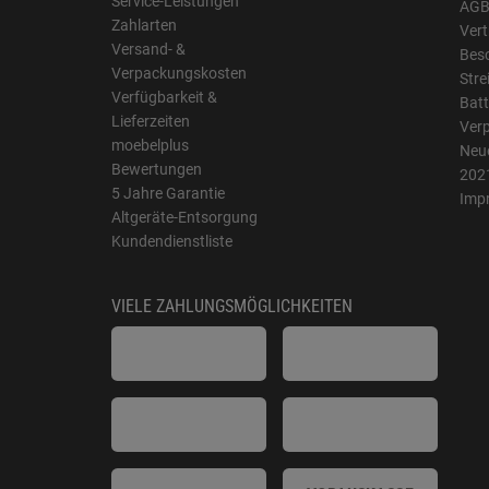
Service-Leistungen
AG
Zahlarten
Vert
Versand- &
Bes
Verpackungskosten
Stre
Verfügbarkeit &
Batt
Lieferzeiten
Ver
moebelplus
Neue
Bewertungen
202
5 Jahre Garantie
Imp
Altgeräte-Entsorgung
Kundendienstliste
VIELE ZAHLUNGSMÖGLICHKEITEN