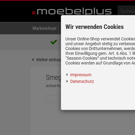
Wir verwenden Cookies
Markenshops
Backen & Kochen
Kühlen & Gefrieren
A
Unser Online-Shop verwendet Cookies,
Über 85.000 positive Bewertungen
und unser Angebot stetig zu verbesse
auf eBay, Amazon und Trusted Shops
Cookies von Drittunternehmen, werden
Ihrer Einwilligung gem. Art. 6 Abs. 1
“Session-Cookies” und technisch not
Weiter einkaufen
Startseite
Kleingeräte
Ents
Cookies werden auf Grundlage von Art
Impressum
Smeg CJF11CREU Zitruspress
Datenschutz
Artikel-Nummer:
19973828
| Herstellernummer:
CJF11