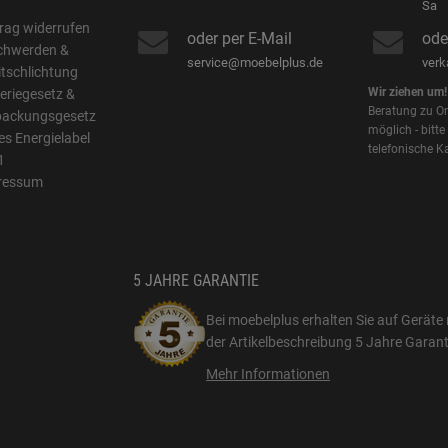
B
Sa
rag widerrufen
oder per E-Mail
ode
chwerden &
service@moebelplus.de
ver
itschlichtung
Wir ziehen um!
eriegesetz &
Beratung zu On
packungsgesetz
möglich - bitte
s Energielabel
telefonische K
1
ressum
5 JAHRE GARANTIE
Bei moebelplus erhalten Sie auf Geräte 
der Artikelbeschreibung
5 Jahre Garant
Mehr Informationen