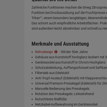
Zahlreiche Funktionen machen die Smeg Zitruspresse
Funktion bei Druckausübung auf die Fruchtpresse au
Tritan™, einem besonders langlebigen, lebensmittele
Das schont auch empfindliche Arbeitsflächen. Prakti
sind außerdem leicht abnehmbar und schnell zu rein
Merkmale und Ausstattung
Retrodesign
- Stil der 50er Jahre
Gehäuse aus Kunststoff hochglanz lackiert mit
Gerätesockel aus Kunstoff in Chrom-Hochglanz
Schutzabdeckung, Auffangschüssel und Saftka
Filtersieb aus Edelstahl
Anti-Tropf-Auslauf (Edelstahl) mit Klappverschlu
Universal Premium-Presskegel (Edelstahl) für Zit
Manuelle Bedienung des Presskegels
Rotation des Presskegels: Linksdrehend
Rutschfeste Stellfüße
Netzkabel-Aufbewahrung im Gerätesockel