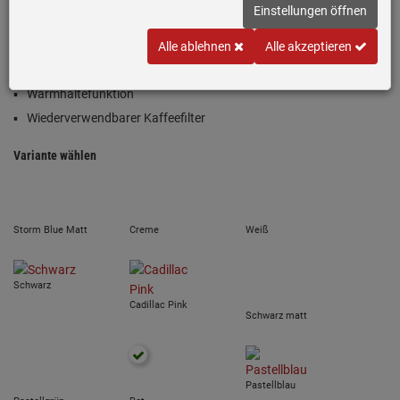
Einstellungen öffnen
Retrodesign:
Stil der 50er Jahre
10 Tassen
Alle ablehnen
Alle akzeptieren
Aromawahltaste: Leicht oder intensiv
Warmhaltefunktion
Wiederverwendbarer Kaffeefilter
Variante wählen
Storm Blue Matt
Creme
Weiß
Schwarz
Cadillac Pink
Schwarz matt
Pastellblau