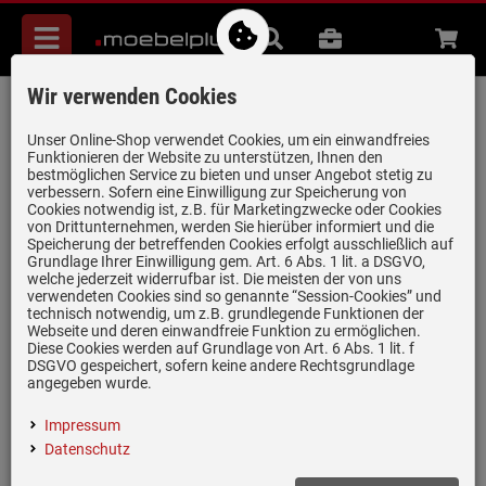
Menü
Suche
B2B
Beratung
Waren
aufkl
Wir verwenden Cookies
Smeg DCF02RDEU Filter-
Kaffeemaschine Rot
Unser Online-Shop verwendet Cookies, um ein einwandfreies
Funktionieren der Website zu unterstützen, Ihnen den
Artikel-Nummer:
19970479
| Herstellernummer:
DCF02RDEU
|
bestmöglichen Service zu bieten und unser Angebot stetig zu
verbessern. Sofern eine Einwilligung zur Speicherung von
EAN:
8017709280505
Cookies notwendig ist, z.B. für Marketingzwecke oder Cookies
von Drittunternehmen, werden Sie hierüber informiert und die
Speicherung der betreffenden Cookies erfolgt ausschließlich auf
Grundlage Ihrer Einwilligung gem. Art. 6 Abs. 1 lit. a DSGVO,
welche jederzeit widerrufbar ist. Die meisten der von uns
verwendeten Cookies sind so genannte “Session-Cookies” und
technisch notwendig, um z.B. grundlegende Funktionen der
Webseite und deren einwandfreie Funktion zu ermöglichen.
Diese Cookies werden auf Grundlage von Art. 6 Abs. 1 lit. f
DSGVO gespeichert, sofern keine andere Rechtsgrundlage
angegeben wurde.
Impressum
Datenschutz
Einloggen und Bewertung schreiben