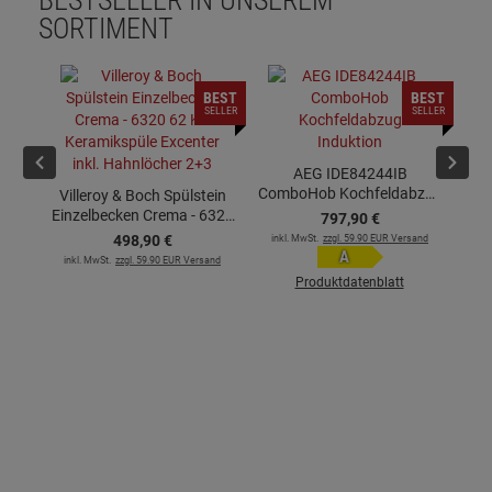
BESTSELLER IN UNSEREM
SORTIMENT
BEST
BEST
SELLER
SELLER
AEG IDE84244IB
ComboHob Kochfeldabzug
Villeroy & Boch Spülstein
Induktion
Einzelbecken Crema - 6320
797,
90
€
62 KR Keramikspüle
498,
90
€
inkl. MwSt.
zzgl. 59.90 EUR Versand
Excenter inkl. Hahnlöcher
A
inkl. MwSt.
zzgl. 59.90 EUR Versand
2+3
ink
Produktdatenblatt