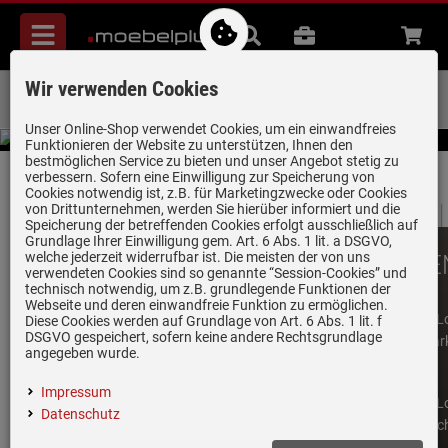
Menü
Suche
B2B
Beratung
Waren
aufkl
Wir verwenden Cookies
Über 85.000 positive Bewertungen
auf eBay, Amazon und Trusted Shops
Unser Online-Shop verwendet Cookies, um ein einwandfreies
Funktionieren der Website zu unterstützen, Ihnen den
bestmöglichen Service zu bieten und unser Angebot stetig zu
verbessern. Sofern eine Einwilligung zur Speicherung von
Cookies notwendig ist, z.B. für Marketingzwecke oder Cookies
PARK IT I
von Drittunternehmen, werden Sie hierüber informiert und die
Speicherung der betreffenden Cookies erfolgt ausschließlich auf
Grundlage Ihrer Einwilligung gem. Art. 6 Abs. 1 lit. a DSGVO,
welche jederzeit widerrufbar ist. Die meisten der von uns
TOP-MARKE
Zum Gore
verwendeten Cookies sind so genannte “Session-Cookies” und
technisch notwendig, um z.B. grundlegende Funktionen der
Webseite und deren einwandfreie Funktion zu ermöglichen.
Diese Cookies werden auf Grundlage von Art. 6 Abs. 1 lit. f
DSGVO gespeichert, sofern keine andere Rechtsgrundlage
angegeben wurde.
Impressum
Datenschutz