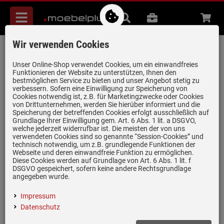
Menü
Suche
B2B
Beratung
Waren
aufkl
Wir verwenden Cookies
Schock Manhattan D-100S A Onyx -
MAND100SAGON Granitspüle
Unser Online-Shop verwendet Cookies, um ein einwandfreies
Funktionieren der Website zu unterstützen, Ihnen den
Artikel-Nummer:
19931973
| Herstellernummer:
MAND100SAGON
|
bestmöglichen Service zu bieten und unser Angebot stetig zu
verbessern. Sofern eine Einwilligung zur Speicherung von
EAN:
4014949264382
Cookies notwendig ist, z.B. für Marketingzwecke oder Cookies
von Drittunternehmen, werden Sie hierüber informiert und die
Speicherung der betreffenden Cookies erfolgt ausschließlich auf
Grundlage Ihrer Einwilligung gem. Art. 6 Abs. 1 lit. a DSGVO,
welche jederzeit widerrufbar ist. Die meisten der von uns
verwendeten Cookies sind so genannte “Session-Cookies” und
technisch notwendig, um z.B. grundlegende Funktionen der
Webseite und deren einwandfreie Funktion zu ermöglichen.
Diese Cookies werden auf Grundlage von Art. 6 Abs. 1 lit. f
DSGVO gespeichert, sofern keine andere Rechtsgrundlage
angegeben wurde.
Impressum
Datenschutz