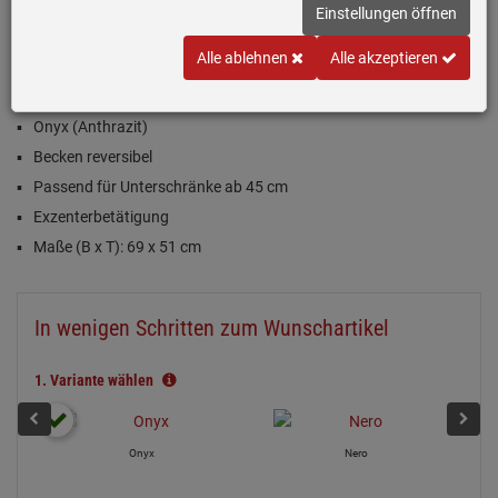
Einstellungen öffnen
(3)
Alle ablehnen
Alle akzeptieren
Inklusive 5 Jahre Garantie
Onyx (Anthrazit)
Becken reversibel
Passend für Unterschränke ab 45 cm
Exzenterbetätigung
Maße (B x T): 69 x 51 cm
In wenigen Schritten zum Wunschartikel
1.
Variante wählen
Onyx
Nero