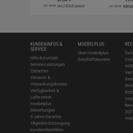
versa
inkl. MwSt.
zzgl. 7.50 EUR Versand
inkl. MwSt.
KUNDENINFOS &
MOEBELPLUS
REC
SERVICE
Über moebelplus
Dat
Hilfe & Kontakt
Geschäftskunden
Cook
Service-Leistungen
AG
Zahlarten
Vert
Versand- &
Bes
Verpackungskosten
Stre
Verfügbarkeit &
Batt
Lieferzeiten
Ver
moebelplus
Neue
Bewertungen
202
5 Jahre Garantie
Imp
Altgeräte-Entsorgung
Kundendienstliste