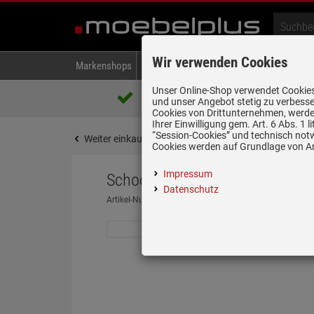
Wir verwenden Cookies
Markenshops
Backen & Kochen
Kühlen & Gefrieren
A
Unser Online-Shop verwendet Cookies,
Über 85.000 positive Bewertungen
und unser Angebot stetig zu verbesse
auf eBay, Amazon und Trusted Shops
Cookies von Drittunternehmen, werden
Ihrer Einwilligung gem. Art. 6 Abs. 1
“Session-Cookies” und technisch not
Weiter einkaufen
Startseite
Spülen & Armature
Cookies werden auf Grundlage von Art
Impressum
Schock Cosmo Chrom 525001C
Datenschutz
Artikel-Nummer:
19959487
| Herstellernummer:
52500