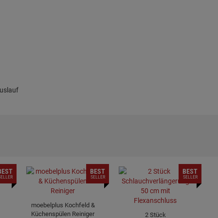
uslauf
BEST
BEST
BEST
SELLER
SELLER
SELLER
moebelplus Kochfeld &
Küchenspülen Reiniger
2 Stück