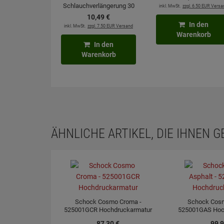
Schlauchverlängerung 30
inkl. MwSt.
zzgl. 6.50 EUR Versa
cm mit Flexanschluss
10,
49
€
In den
inkl. MwSt.
zzgl. 7.50 EUR Versand
Warenkorb
In den
Warenkorb
ÄHNLICHE ARTIKEL, DIE IHNEN 
Schock Cosmo Croma -
Schock Cosm
525001GCR Hochdruckarmatur
525001GAS Hoc
87,
30
€
99,
9