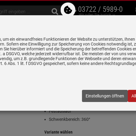
03722 / 5989-0
Wir rufen Sie zurück
bzugshauben
Geschirrspüler
Waschen & Trocknen
Spülen & Armaturen
 um ein einwandfreies Funktionieren der Website zu unterstützen, Ihnen
5 Jahre Garantie auf
rn. Sofern eine Einwilligung zur Speicherung von Cookies notwendig ist, 
alle gekennzeichneten Produkte
 Sie hierüber informiert und die Speicherung der betreffenden Cookies er
 lit. a DSGVO, welche jederzeit widerrufbar ist. Die meisten der von uns v
wendig, um z.B. grundlegende Funktionen der Webseite und deren einwand
n
Hochdruckarmaturen
Schock Cosmo Chrom 525001CHR Hochdru
. 6 Abs. 1 lit. f DSGVO gespeichert, sofern keine andere Rechtsgrundla
HR Hochdruckarmatur
1CHR
| EAN:
4014949406706
Einstellungen öffnen
Al
(3)
Festauslauf
Schwenkbereich: 360°
Variante wählen