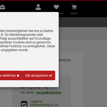
B2B
Mein
Merkzettel
Warenkorb
Beratung
Konto
aufklappen
aufklappen
Beratung
B2B
Mein Konto
Merkzettel
0,
00
€
Zubehör
Kleingeräte
Smart Home
 den bestmöglichen Service zu bieten
Lieferung zum
z.B. für Marketingzwecke oder
Wunschtermin
folgt ausschließlich auf Grundlage
erwendeten Cookies sind so genannte
freie Funktion zu ermöglichen. Diese
ckarmatur
ge angegeben wurde.
le ablehnen
Alle akzeptieren
84,
90
€
versandkostenfrei
inkl. MwSt.
Lagernd
Versandfertig in 24