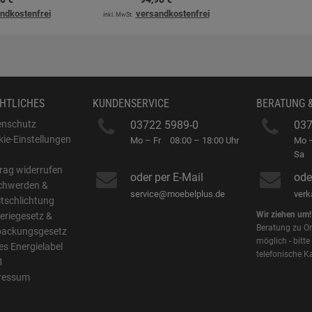
ndkostenfrei
versandkostenfrei
inkl. MwSt.
HTLICHES
KUNDENSERVICE
BERATUNG 
enschutz
03722 5989-0
037
ie-Einstellungen
Mo – Fr
08:00 – 18:00 Uhr
Mo –
B
Sa
rag widerrufen
oder per E-Mail
ode
chwerden &
service@moebelplus.de
ver
itschlichtung
Wir ziehen um!
eriegesetz &
Beratung zu On
packungsgesetz
möglich - bitte
s Energielabel
telefonische K
1
ressum