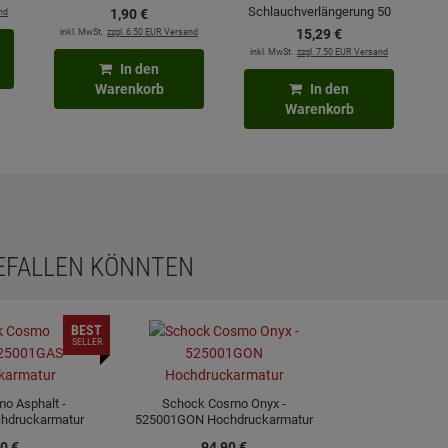
Schlauchverlängerung 50
nd
1,
90
€
cm mit Flexanschluss
inkl. MwSt.
zzgl. 6.50 EUR Versand
15,
29
€
inkl. MwSt.
zzgl. 7.50 EUR Versand
In den
Warenkorb
In den
Warenkorb
GEFALLEN KÖNNTEN
BEST
SELLER
o Asphalt -
Schock Cosmo Onyx -
hdruckarmatur
525001GON Hochdruckarmatur
0
€
94,
90
€