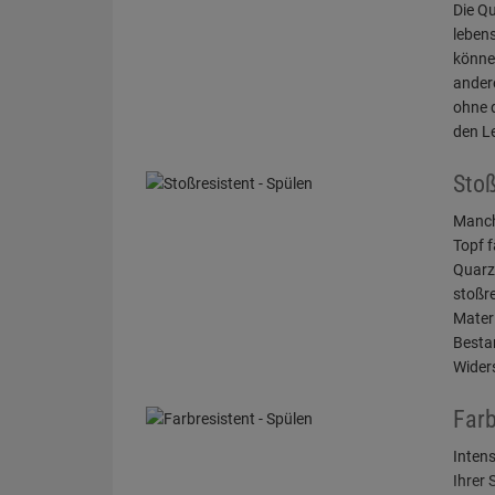
Die Q
lebens
könne
ander
ohne 
den Le
Stoß
Manch
Topf f
Quarz
stoßre
Materi
Bestan
Widers
Farb
Inten
Ihrer 