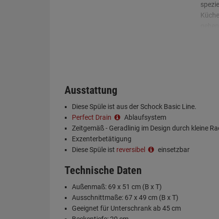
spezie
Küche
gehen
bewäh
vorübe
Ausstattung
Diese Spüle ist aus der Schock Basic Line.
Perfect Drain
Ablaufsystem
Zeitgemäß - Geradlinig im Design durch kleine Ra
Exzenterbetätigung
Diese Spüle ist
reversibel
einsetzbar
Technische Daten
Außenmaß: 69 x 51 cm (B x T)
Ausschnittmaße: 67 x 49 cm (B x T)
Geeignet für Unterschrank ab 45 cm