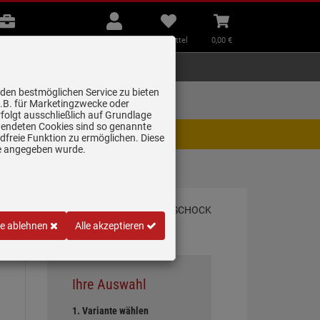
B2B
Mein
Merkzettel
Warenkorb
Beratung
Konto
aufklappen
aufklappen
Beratung
B2B
Mein Konto
Merkzettel
0,
00
€
Zubehör
Kleingeräte
Smart Home
 den bestmöglichen Service zu bieten
Lieferung zum
z.B. für Marketingzwecke oder
Wunschtermin
folgt ausschließlich auf Grundlage
erwendeten Cookies sind so genannte
igt. Wir bitten um Verständnis.
freie Funktion zu ermöglichen. Diese
ge angegeben wurde.
GAS …
le ablehnen
Alle akzeptieren
Ihre Auswahl
1. Variante wählen