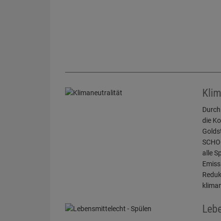
Klim
Durch
die K
Golds
SCHOC
alle S
Emiss
Reduk
kliman
Lebe