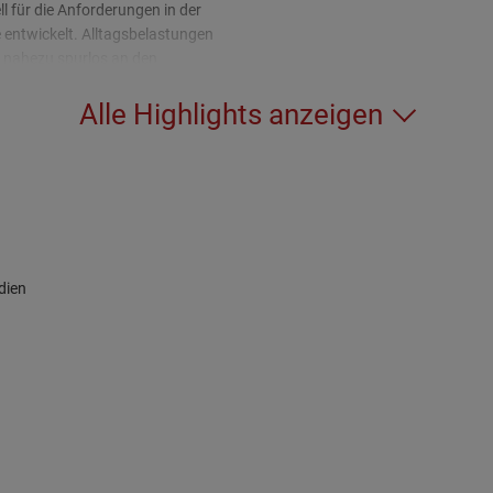
ll für die Anforderungen in der
 entwickelt. Alltagsbelastungen
 nahezu spurlos an den
rten Materialtechnologien
r.
Alle Highlights anzeigen
dien