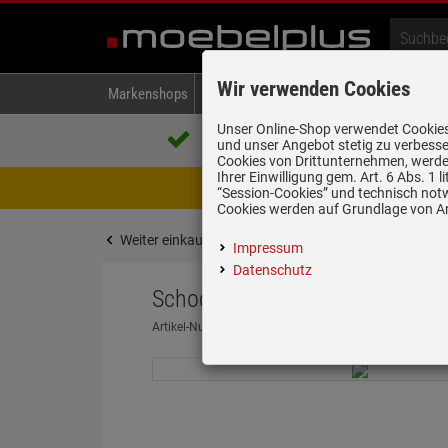
Wir verwenden Cookies
Markenshops
Backen & Kochen
Kühlen & Gefrieren
A
Unser Online-Shop verwendet Cookies,
Über 85.000 positive Bewertungen
und unser Angebot stetig zu verbesse
auf eBay, Amazon und Trusted Shops
Cookies von Drittunternehmen, werden
Ihrer Einwilligung gem. Art. 6 Abs. 1
Achtung Wartungsarbeiten! Zwis
“Session-Cookies” und technisch not
Cookies werden auf Grundlage von Art
Weiter einkaufen
Startseite
Spülen & Armature
Impressum
Datenschutz
Schock Manhattan D-100S A As
Artikel-Nummer:
19960300
| Herstellernummer:
MAND