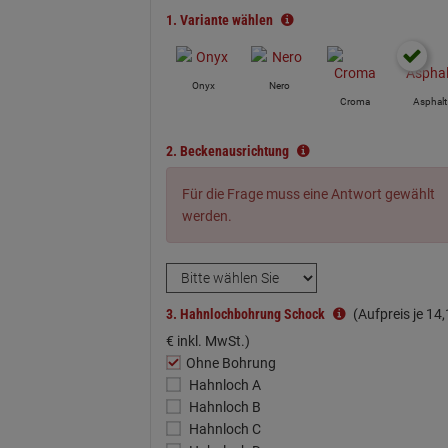
1.
Variante wählen
Onyx
Nero
Croma
Asphalt
2.
Beckenausrichtung
Für die Frage muss eine Antwort gewählt
werden.
3.
Hahnlochbohrung Schock
(Aufpreis je
14,
€
inkl. MwSt.)
Ohne Bohrung
Hahnloch A
Hahnloch B
Hahnloch C