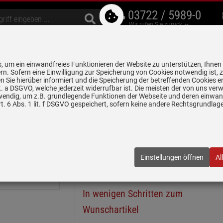
03722 / 5989-0
Wir rufen Sie zurück
bzugshauben
Geschirrspüler
Waschen & Trocknen
Spülen & Armaturen
 um ein einwandfreies Funktionieren der Website zu unterstützen, Ihnen
5 Jahre Garantie auf
rn. Sofern eine Einwilligung zur Speicherung von Cookies notwendig ist, 
alle gekennzeichneten Produkte
 Sie hierüber informiert und die Speicherung der betreffenden Cookies er
 lit. a DSGVO, welche jederzeit widerrufbar ist. Die meisten der von uns v
chen 8 und 10 Uhr werden einige Bilder und PDFs zeitweise nicht angeze
wendig, um z.B. grundlegende Funktionen der Webseite und deren einwand
. 6 Abs. 1 lit. f DSGVO gespeichert, sofern keine andere Rechtsgrundla
n
Granitspülen
Schock Manhattan D-100S A Asphalt - MAND100SA
phalt - MAND100SAGAS Granitspüle
Einstellungen öffnen
Al
100SAGAS
| EAN:
4014949482373
In wenigen Schritten zum
Wunschartikel