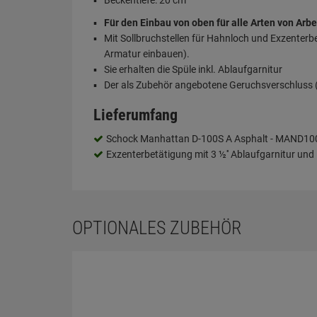
Beckentiefe: 20 cm
Für den Einbau von oben für alle Arten von Arbe
Mit Sollbruchstellen für Hahnloch und Exzenterb
Armatur einbauen).
Sie erhalten die Spüle inkl. Ablaufgarnitur
Der als Zubehör angebotene Geruchsverschluss (S
Lieferumfang
Schock Manhattan D-100S A Asphalt - MAND10
Exzenterbetätigung mit 3 ½'' Ablaufgarnitur und 
OPTIONALES ZUBEHÖR