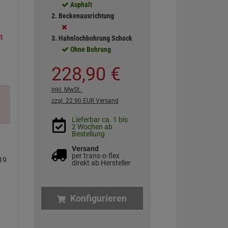
Asphalt
2. Beckenausrichtung
3. Hahnlochbohrung Schock
Ohne Bohrung
228,
90
€
inkl. MwSt.
zzgl. 22.90 EUR Versand
Lieferbar ca. 1 bis
2 Wochen ab
Bestellung
Versand
per trans-o-flex
19
direkt ab Hersteller
Konfigurieren