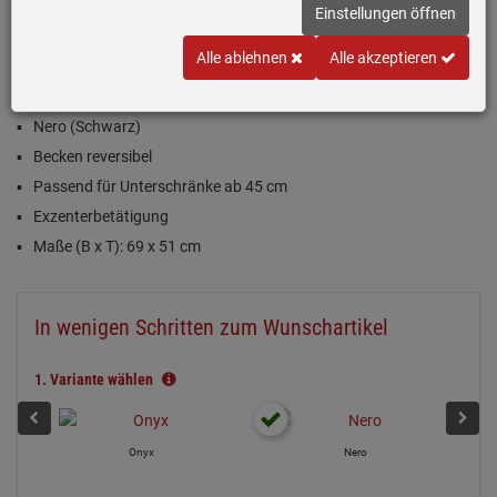
Einstellungen öffnen
(2)
Alle ablehnen
Alle akzeptieren
Inklusive 5 Jahre Garantie
Nero (Schwarz)
Becken reversibel
Passend für Unterschränke ab 45 cm
Exzenterbetätigung
Maße (B x T): 69 x 51 cm
In wenigen Schritten zum Wunschartikel
1.
Variante wählen
Onyx
Nero