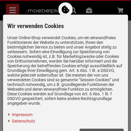
Menü
Suche
B2B
Beratung
Waren
aufkl
Wir verwenden Cookies
Schock Manhattan D-100S A Nero -
MAND100SAGNE Granitspüle
Unser Online-Shop verwendet Cookies, um ein einwandfreies
Funktionieren der Website zu unterstützen, Ihnen den
Artikel-Nummer:
19931972
| Herstellernummer:
MAND100SAGNE
|
bestmöglichen Service zu bieten und unser Angebot stetig zu
verbessern. Sofern eine Einwilligung zur Speicherung von
EAN:
4014949264399
Cookies notwendig ist, z.B. für Marketingzwecke oder Cookies
von Drittunternehmen, werden Sie hierüber informiert und die
Speicherung der betreffenden Cookies erfolgt ausschließlich auf
Grundlage Ihrer Einwilligung gem. Art. 6 Abs. 1 lit. a DSGVO,
welche jederzeit widerrufbar ist. Die meisten der von uns
verwendeten Cookies sind so genannte “Session-Cookies” und
technisch notwendig, um z.B. grundlegende Funktionen der
Webseite und deren einwandfreie Funktion zu ermöglichen.
Diese Cookies werden auf Grundlage von Art. 6 Abs. 1 lit. f
DSGVO gespeichert, sofern keine andere Rechtsgrundlage
angegeben wurde.
Impressum
Datenschutz