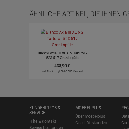
ÄHNLICHE ARTIKEL, DIE IHNEN 
Blanco Axia III XL 6 S Tartufo -
523 517 Granitspüle
438,
90
€
inkl. MwSt.
zzgl. 59.90 EUR Versand
KUNDENINFOS &
MOEBELPLUS
REC
SERVICE
Über moebelplus
Dat
Hilfe & Kontakt
Geschäftskunden
Cook
Service-Leistungen