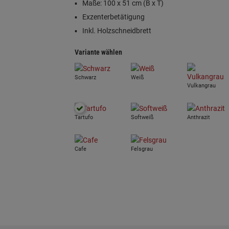
Maße: 100 x 51 cm (B x T)
Exzenterbetätigung
Inkl. Holzschneidbrett
Variante wählen
Schwarz
Weiß
Vulkangrau
Tartufo
Softweiß
Anthrazit
Cafe
Felsgrau