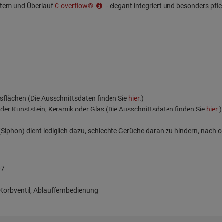
stem und Überlauf
C-overflow®
- elegant integriert und besonders pfle
tsflächen (Die Ausschnittsdaten finden Sie
hier
.)
oder Kunststein, Keramik oder Glas (Die Ausschnittsdaten finden Sie
hier
.)
iphon) dient lediglich dazu, schlechte Gerüche daran zu hindern, nach o
07
Korbventil, Ablauffernbedienung