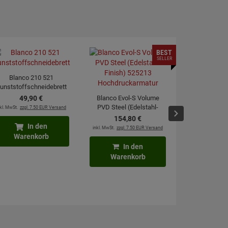
BEST
SELLER
Blanco 210 521
unststoffschneidebrett
49,
90
€
Blanco Evol-S Volume
PVD Steel (Edelstahl-
kl. MwSt.
zzgl. 7.50 EUR Versand
Blanco Evol
Finish) 525213
154,
80
€
PVD Steel (
Hochdruckarmatur
In den
inkl. MwSt.
zzgl. 7.50 EUR Versand
Finish) 
240,
Warenkorb
Hochdruck
inkl. MwSt.
zzgl. 7
In den
Warenkorb
In
Waren