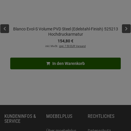
Blanco Evol-S Volume PVD Steel (Edelstahl-Finish) 525213
Hochdruckarmatur
154,
80
€
inkl. MwSt.
zzgl. 7.50 EUR Versand
In den Warenkorb
KUNDENINFOS &
MOEBELPLUS
RECHTLICHES
SERVICE
Über moebelplus
Datenschutz