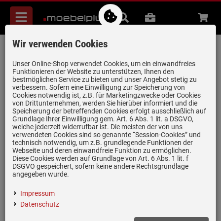
Menü
Suche
B2B
Beratung
Waren
aufkl
Wir verwenden Cookies
Blanco Linus Tartufo Hochdruckarmatur
Artikel-Nummer:
19935976
| Herstellernummer:
517622
|
Unser Online-Shop verwendet Cookies, um ein einwandfreies
Funktionieren der Website zu unterstützen, Ihnen den
EAN:
4020684509367
bestmöglichen Service zu bieten und unser Angebot stetig zu
verbessern. Sofern eine Einwilligung zur Speicherung von
Cookies notwendig ist, z.B. für Marketingzwecke oder Cookies
von Drittunternehmen, werden Sie hierüber informiert und die
nur noch 1 Stück verfügbar!
Speicherung der betreffenden Cookies erfolgt ausschließlich auf
Grundlage Ihrer Einwilligung gem. Art. 6 Abs. 1 lit. a DSGVO,
welche jederzeit widerrufbar ist. Die meisten der von uns
verwendeten Cookies sind so genannte “Session-Cookies” und
technisch notwendig, um z.B. grundlegende Funktionen der
Webseite und deren einwandfreie Funktion zu ermöglichen.
Diese Cookies werden auf Grundlage von Art. 6 Abs. 1 lit. f
DSGVO gespeichert, sofern keine andere Rechtsgrundlage
Einloggen und Bewertung schreiben
angegeben wurde.
Festauslauf
Impressum
Schwenkbereich: 360°
Datenschutz