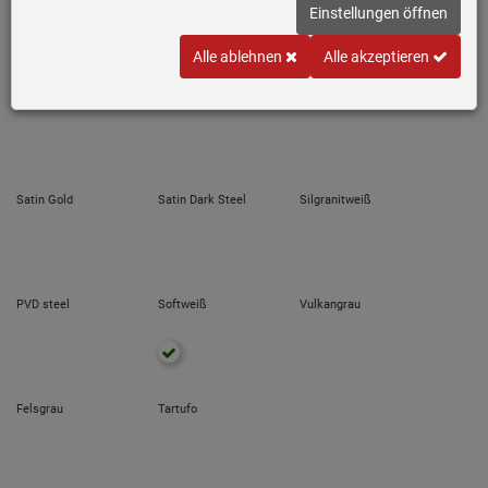
Variante wählen
Einstellungen öffnen
Alle ablehnen
Alle akzeptieren
Anthrazit
Silgranitschwarz
Satin Platinum
Satin Gold
Satin Dark Steel
Silgranitweiß
PVD steel
Softweiß
Vulkangrau
Felsgrau
Tartufo