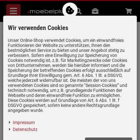
Menü
Suche
B2B
Beratung
Waren
aufkl
Wir verwenden Cookies
Blanco Axia III XL 6 S Felsgrau - 523 501
Granitspüle
Unser Online-Shop verwendet Cookies, um ein einwandfreies
Funktionieren der Website zu unterstützen, Ihnen den
Artikel-Nummer:
19958893
| Herstellernummer:
523501
|
bestmöglichen Service zu bieten und unser Angebot stetig zu
verbessern. Sofern eine Einwilligung zur Speicherung von
EAN:
4020684683333
Cookies notwendig ist, z.B. für Marketingzwecke oder Cookies
von Drittunternehmen, werden Sie hierüber informiert und die
Speicherung der betreffenden Cookies erfolgt ausschließlich auf
Grundlage Ihrer Einwilligung gem. Art. 6 Abs. 1 lit. a DSGVO,
welche jederzeit widerrufbar ist. Die meisten der von uns
verwendeten Cookies sind so genannte “Session-Cookies” und
technisch notwendig, um z.B. grundlegende Funktionen der
Webseite und deren einwandfreie Funktion zu ermöglichen.
Diese Cookies werden auf Grundlage von Art. 6 Abs. 1 lit. f
DSGVO gespeichert, sofern keine andere Rechtsgrundlage
angegeben wurde.
Impressum
Datenschutz