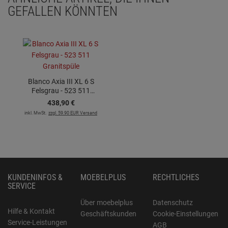
GEFALLEN KÖNNTEN
Blanco Axia III XL 6 S
Felsgrau - 523 511
Granitspüle
438,
90
€
inkl. MwSt.
zzgl. 59.90 EUR Versand
KUNDENINFOS &
MOEBELPLUS
RECHTLICHES
SERVICE
Über moebelplus
Datenschutz
Hilfe & Kontakt
Geschäftskunden
Cookie-Einstellungen
Service-Leistungen
AGB