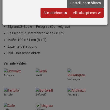
Einstellungen öffnen
Einloggen und Bewertung schreiben
Alle ablehnen
Alle akzeptieren
Inklusive 5 Jahre Garantie
Silgranit®-Spüle in Felsgrau (Dunkelgrau)
Passend für Unterschränke ab 60 cm
Maße: 100 x 51 cm (B x T)
Exzenterbetätigung
Inkl. Holzschneidbrett
Variante wählen
Schwarz
Weiß
Vulkangrau
Tartufo
Softweiß
Anthrazit
Cafe
Felsgrau