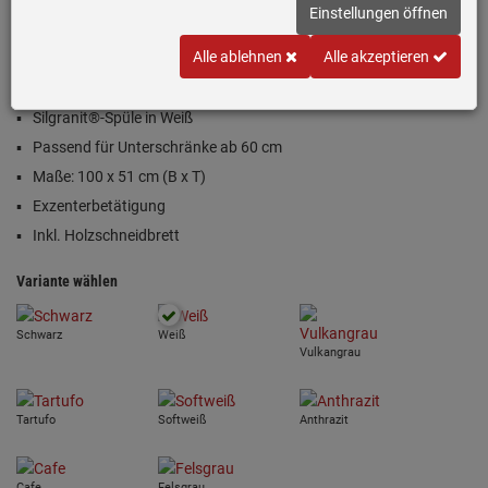
Einstellungen öffnen
Einloggen und Bewertung schreiben
Alle ablehnen
Alle akzeptieren
Inklusive 5 Jahre Garantie
Silgranit®-Spüle in Weiß
Passend für Unterschränke ab 60 cm
Maße: 100 x 51 cm (B x T)
Exzenterbetätigung
Inkl. Holzschneidbrett
Variante wählen
Schwarz
Weiß
Vulkangrau
Tartufo
Softweiß
Anthrazit
Cafe
Felsgrau