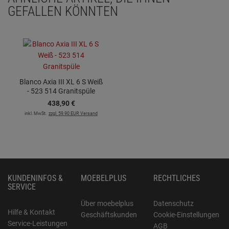
GEFALLEN KÖNNTEN
Blanco Axia III XL 6 S Weiß
- 523 514 Granitspüle
438,
90
€
inkl. MwSt.
zzgl. 59.90 EUR Versand
KUNDENINFOS &
MOEBELPLUS
RECHTLICHES
SERVICE
Über moebelplus
Datenschutz
Hilfe & Kontakt
Geschäftskunden
Cookie-Einstellungen
Service-Leistungen
AGB