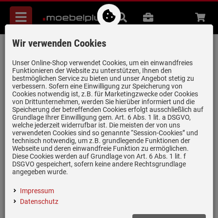
Menü
Suche
B2B
Beratung
Waren
aufkl
Wir verwenden Cookies
Blanco Axia III XL 6 S Weiß - 523 504
Granitspüle
Unser Online-Shop verwendet Cookies, um ein einwandfreies
Funktionieren der Website zu unterstützen, Ihnen den
Artikel-Nummer:
19958903
| Herstellernummer:
523504
|
bestmöglichen Service zu bieten und unser Angebot stetig zu
verbessern. Sofern eine Einwilligung zur Speicherung von
EAN:
4020684683364
Cookies notwendig ist, z.B. für Marketingzwecke oder Cookies
von Drittunternehmen, werden Sie hierüber informiert und die
Speicherung der betreffenden Cookies erfolgt ausschließlich auf
Grundlage Ihrer Einwilligung gem. Art. 6 Abs. 1 lit. a DSGVO,
welche jederzeit widerrufbar ist. Die meisten der von uns
verwendeten Cookies sind so genannte “Session-Cookies” und
technisch notwendig, um z.B. grundlegende Funktionen der
Webseite und deren einwandfreie Funktion zu ermöglichen.
Diese Cookies werden auf Grundlage von Art. 6 Abs. 1 lit. f
DSGVO gespeichert, sofern keine andere Rechtsgrundlage
angegeben wurde.
Impressum
Datenschutz