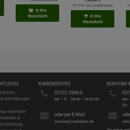
154,
80
€
Hochdruckarmatur
inkl. MwSt.
zzgl. 7.50 EUR Versand
in
In den
Warenkorb
In den
Warenkorb
HTLICHES
KUNDENSERVICE
BERATUNG 
enschutz
03722 5989-0
037
ie-Einstellungen
Mo – Fr
08:00 – 18:00 Uhr
Mo –
B
Sa
rag widerrufen
oder per E-Mail
ode
chwerden &
service@moebelplus.de
ver
itschlichtung