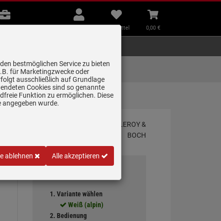
B2B
Mein
Merkzettel
Warenkorb
Beratung
Konto
aufklappen
aufklappen
Beratung
B2B
Mein Konto
Merkzettel
0,
00
€
Zubehör
Kleingeräte
Smart Home
 den bestmöglichen Service zu bieten
Lieferung zum
z.B. für Marketingzwecke oder
Wunschtermin
folgt ausschließlich auf Grundlage
erwendeten Cookies sind so genannte
freie Funktion zu ermöglichen. Diese
ge angegeben wurde.
ung
le ablehnen
Alle akzeptieren
Ihre Auswahl
1. Variante wählen
Weiß (alpin)
2. Bedienung