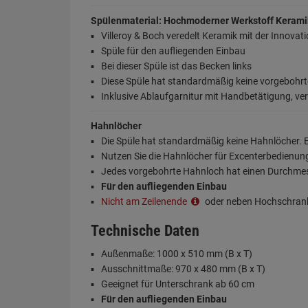
Spülenmaterial: Hochmoderner Werkstoff Kerami
Villeroy & Boch veredelt Keramik mit der Innovat
Spüle für den aufliegenden Einbau
Bei dieser Spüle ist das Becken links
Diese Spüle hat standardmäßig keine vorgebohr
Inklusive Ablaufgarnitur mit Handbetätigung, v
Hahnlöcher
Die Spüle hat standardmäßig keine Hahnlöcher. E
Nutzen Sie die Hahnlöcher für Excenterbedienu
Jedes vorgebohrte Hahnloch hat einen Durchme
Für den aufliegenden Einbau
Nicht am Zeilenende
oder neben Hochschran
Technische Daten
Außenmaße: 1000 x 510 mm (B x T)
Ausschnittmaße: 970 x 480 mm (B x T)
Geeignet für Unterschrank ab 60 cm
Für den aufliegenden Einbau