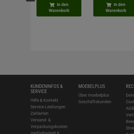
In den
In den
Warenkorb
Warenkorb
KUNDENINFOS &
MOEBELPLUS
REC
SERVICE
Über moebelplus
Dat
Hilfe & Kontakt
Geschäftskunden
Cook
Service-Leistungen
AG
Zahlarten
Vert
Versand- &
Bes
Verpackungskosten
Stre
Verfügbarkeit &