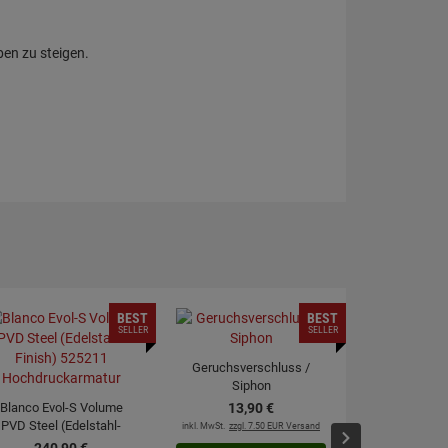
ben zu steigen.
BEST
BEST
SELLER
SELLER
Geruchsverschluss /
Siphon
Blanco Evol-S Volume
13,
90
€
PVD Steel (Edelstahl-
inkl. MwSt.
zzgl. 7.50 EUR Versand
moebelplu
Finish) 525211