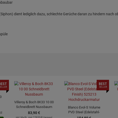
inbaubar
iphon) dient lediglich dazu, schlechte Gerüche daran zu hindern nach o
spüle
BEST
BEST
SELLER
SELLER
0
Villeroy & Boch 8K33 10 00
Schneidbrett Nussbaum
Blanco Evol-S Volume
PVD Steel (Edelstahl-
nd
83,
90
€
Finish) 525213
inkl. MwSt.
zzgl. 7.50 EUR Versand