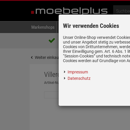
Wir verwenden Cookies
Markenshops
Backen & Kochen
Kühlen & Gefrieren
A
Unser Online-Shop verwendet Cookies,
Über 85.000 positive Bewertungen
und unser Angebot stetig zu verbesse
auf eBay, Amazon und Trusted Shops
Cookies von Drittunternehmen, werden
Ihrer Einwilligung gem. Art. 6 Abs. 1
“Session-Cookies” und technisch not
Weiter einkaufen
Startseite
Spülen & Armature
Cookies werden auf Grundlage von Art
Impressum
Villeroy & Boch Subway 60 Weiß
Datenschutz
Artikel-Nummer:
19917553
| Herstellernummer:
6770 