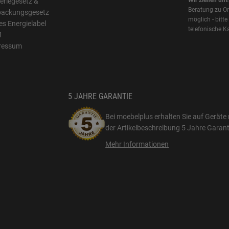
Wir ziehen um!
eriegesetz &
Beratung zu On
packungsgesetz
möglich - bitte
s Energielabel
telefonische K
1
ressum
5 JAHRE GARANTIE
Bei moebelplus erhalten Sie auf Geräte 
der Artikelbeschreibung
5 Jahre Garant
Mehr Informationen