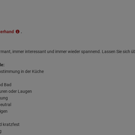
terhand
.
armant, immer interessant und immer wieder spannend. Lassen Sie sich ü
le:
abstimmung in der Küche
nd Bad
äuren oder Laugen
rgung
eutral
nigen
d kratzfest
g