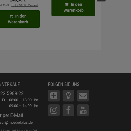
240,
90
€
Kraftre
Hochdruckarmatur
In den
kl. MwSt.
zzgl. 7.50 EUR Versand
2,
4
Warenkorb
inkl. MwSt.
zzgl. 6
In den
Warenkorb
In
Waren
& VERKAUF
FOLGEN SIE UNS
22 5989-22
 Fr
08:00 – 18:00 Uhr
09:00 – 14:00 Uhr
r per E-Mail
kauf@moebelplus.de