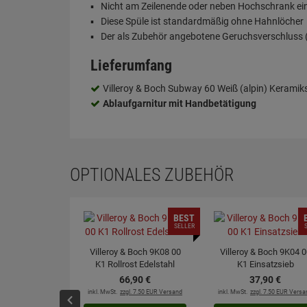
Nicht am Zeilenende oder neben Hochschrank e
Diese Spüle ist standardmäßig ohne Hahnlöcher
Der als Zubehör angebotene Geruchsverschluss (S
Lieferumfang
Villeroy & Boch Subway 60 Weiß (alpin) Keramik
Ablaufgarnitur mit Handbetätigung
OPTIONALES ZUBEHÖR
BEST
SELLER
Villeroy & Boch 9K08 00
Villeroy & Boch 9K04 0
K1 Rollrost Edelstahl
K1 Einsatzsieb
66,
90
€
37,
90
€
inkl. MwSt.
zzgl. 7.50 EUR Versand
inkl. MwSt.
zzgl. 7.50 EUR Versa