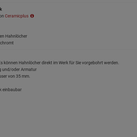
k
ion
Ceramicplus
ten Hahnlöcher
erchromt
s können Hahnlöcher direkt im Werk für Sie vorgebohrt werden.
ng und/oder Armatur
sser von 35 mm.
k einbaubar