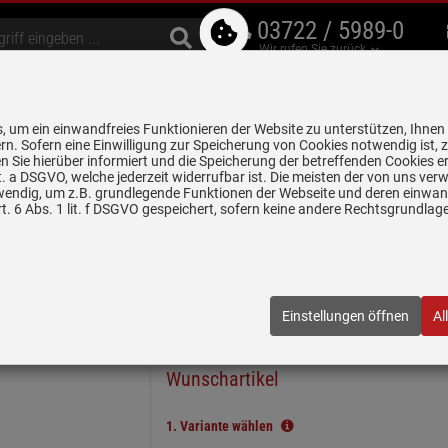
03722 / 5989-0
Wir rufen Sie zurück
bzugshauben
Geschirrspüler
Waschen & Trocknen
Spülen & Armaturen
 um ein einwandfreies Funktionieren der Website zu unterstützen, Ihnen
5 Jahre Garantie auf
rn. Sofern eine Einwilligung zur Speicherung von Cookies notwendig ist, 
alle gekennzeichneten Produkte
 Sie hierüber informiert und die Speicherung der betreffenden Cookies er
 lit. a DSGVO, welche jederzeit widerrufbar ist. Die meisten der von uns v
wendig, um z.B. grundlegende Funktionen der Webseite und deren einwand
n
Keramikspülen
Villeroy & Boch Subway 60 Weiß (alpin) - 6770 01 …
. 6 Abs. 1 lit. f DSGVO gespeichert, sofern keine andere Rechtsgrundla
 (alpin) - 6770 01 R1 Keramikspüle Handbetätig
01 R1
| EAN:
4022693910387
Einstellungen öffnen
Al
In wenigen Schritten zum
Wunschartikel
1.
Variante wählen