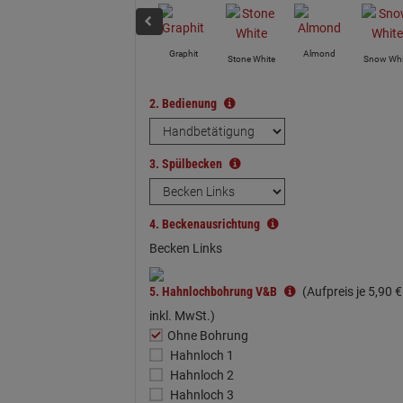
Graphit
Almond
Stone White
Snow Whi
2.
Bedienung
3.
Spülbecken
4.
Beckenausrichtung
Becken Links
5.
Hahnlochbohrung V&B
(Aufpreis je
5,
90
€
inkl. MwSt.)
Ohne Bohrung
Hahnloch 1
Hahnloch 2
Hahnloch 3