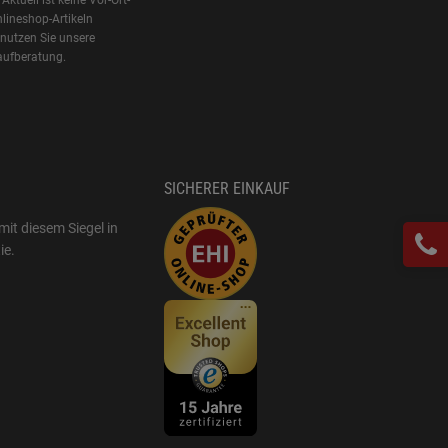
Aktuell ist keine Vor-Ort-
lineshop-Artikeln
 nutzen Sie unsere
aufberatung.
SICHERER EINKAUF
mit diesem Siegel in
ie
.