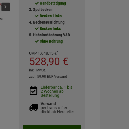
Handbetätigung
Ivory
Crema
Fossil
Steam
Weiß (alpin)
Pure Bl
3. Spülbecken
Becken Links
te
4. Beckenausrichtung
Becken links
5. Hahnlochbohrung V&B
Ohne Bohrung
*
UVP
1.648,
15
€
528,
90
€
inkl. MwSt.
zzgl. 59.90 EUR Versand
Lieferbar ca. 1 bis
2 Wochen ab
Bestellung
Versand
per trans-o-flex
direkt ab Hersteller