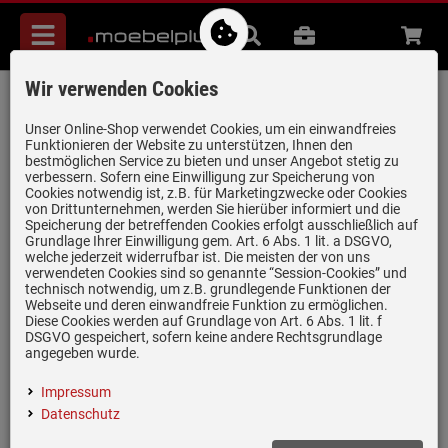
Menü
Suche
B2B
Beratung
Waren
aufkl
Wir verwenden Cookies
Villeroy & Boch Subway 60 Ivory - 6770
01 FU Keramikspüle Handbetätigung
Unser Online-Shop verwendet Cookies, um ein einwandfreies
Funktionieren der Website zu unterstützen, Ihnen den
Artikel-Nummer:
19925137
| Herstellernummer:
6770 01 FU
|
bestmöglichen Service zu bieten und unser Angebot stetig zu
verbessern. Sofern eine Einwilligung zur Speicherung von
EAN:
4051202018405
Cookies notwendig ist, z.B. für Marketingzwecke oder Cookies
von Drittunternehmen, werden Sie hierüber informiert und die
Speicherung der betreffenden Cookies erfolgt ausschließlich auf
Grundlage Ihrer Einwilligung gem. Art. 6 Abs. 1 lit. a DSGVO,
welche jederzeit widerrufbar ist. Die meisten der von uns
verwendeten Cookies sind so genannte “Session-Cookies” und
technisch notwendig, um z.B. grundlegende Funktionen der
Webseite und deren einwandfreie Funktion zu ermöglichen.
Diese Cookies werden auf Grundlage von Art. 6 Abs. 1 lit. f
DSGVO gespeichert, sofern keine andere Rechtsgrundlage
angegeben wurde.
Impressum
Datenschutz