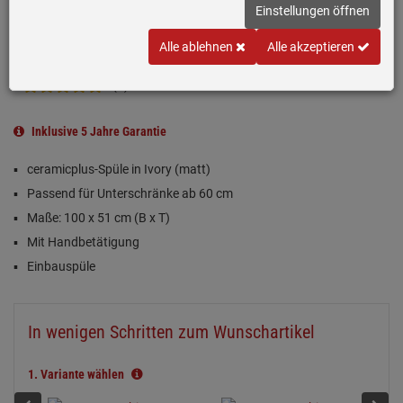
Einstellungen öffnen
Alle ablehnen
Alle akzeptieren
(3)
Inklusive 5 Jahre Garantie
ceramicplus-Spüle in Ivory (matt)
Passend für Unterschränke ab 60 cm
Maße: 100 x 51 cm (B x T)
Mit Handbetätigung
Einbauspüle
In wenigen Schritten zum Wunschartikel
1.
Variante wählen