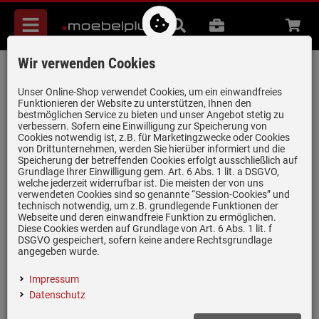
Menü
Suche
B2B
Beratung
Waren
aufkl
Wir verwenden Cookies
Villeroy & Boch 8K33 10 00 Schneidbrett
Nussbaum
Unser Online-Shop verwendet Cookies, um ein einwandfreies
Funktionieren der Website zu unterstützen, Ihnen den
Artikel-Nummer:
19952274
| Herstellernummer:
8K331000
|
bestmöglichen Service zu bieten und unser Angebot stetig zu
verbessern. Sofern eine Einwilligung zur Speicherung von
EAN:
4051202386719
Cookies notwendig ist, z.B. für Marketingzwecke oder Cookies
von Drittunternehmen, werden Sie hierüber informiert und die
Speicherung der betreffenden Cookies erfolgt ausschließlich auf
Grundlage Ihrer Einwilligung gem. Art. 6 Abs. 1 lit. a DSGVO,
welche jederzeit widerrufbar ist. Die meisten der von uns
verwendeten Cookies sind so genannte “Session-Cookies” und
nur noch 2 Stück verfügbar!
technisch notwendig, um z.B. grundlegende Funktionen der
Webseite und deren einwandfreie Funktion zu ermöglichen.
Diese Cookies werden auf Grundlage von Art. 6 Abs. 1 lit. f
DSGVO gespeichert, sofern keine andere Rechtsgrundlage
angegeben wurde.
Einloggen und Bewertung schreiben
Impressum
Material: Nussbaum Echtholzfurnier
Datenschutz
Vielseitig einsetzbar für noch mehr Komfort beim Zubereiten von
Speisen