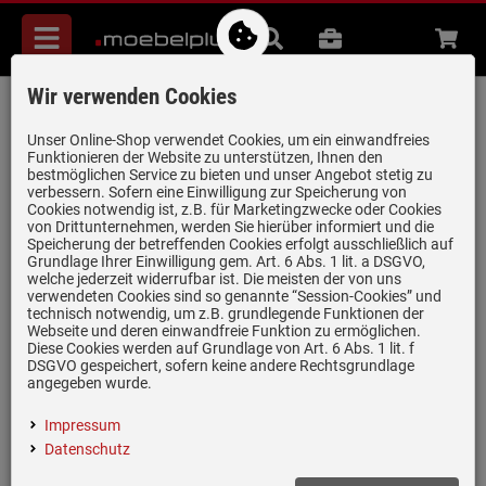
Menü
Suche
B2B
Beratung
Waren
aufkl
Wir verwenden Cookies
Villeroy & Boch Subway 60 S Ivory - 3309
01 FU Keramikspüle Handbetätigung
Unser Online-Shop verwendet Cookies, um ein einwandfreies
Funktionieren der Website zu unterstützen, Ihnen den
Artikel-Nummer:
19940041
| Herstellernummer:
330901FU
|
bestmöglichen Service zu bieten und unser Angebot stetig zu
verbessern. Sofern eine Einwilligung zur Speicherung von
EAN:
4051202309619
Cookies notwendig ist, z.B. für Marketingzwecke oder Cookies
von Drittunternehmen, werden Sie hierüber informiert und die
Speicherung der betreffenden Cookies erfolgt ausschließlich auf
Grundlage Ihrer Einwilligung gem. Art. 6 Abs. 1 lit. a DSGVO,
welche jederzeit widerrufbar ist. Die meisten der von uns
verwendeten Cookies sind so genannte “Session-Cookies” und
technisch notwendig, um z.B. grundlegende Funktionen der
Webseite und deren einwandfreie Funktion zu ermöglichen.
Diese Cookies werden auf Grundlage von Art. 6 Abs. 1 lit. f
DSGVO gespeichert, sofern keine andere Rechtsgrundlage
angegeben wurde.
Impressum
Datenschutz
(2)