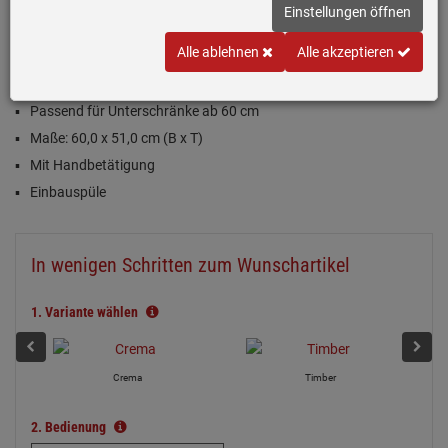
Einstellungen öffnen
Inklusive 5 Jahre Garantie
Alle ablehnen
Alle akzeptieren
ceramicplus-Spüle in Ivory (matt)
Passend für Unterschränke ab 60 cm
Maße: 60,0 x 51,0 cm (B x T)
Mit Handbetätigung
Einbauspüle
In wenigen Schritten zum Wunschartikel
1.
Variante wählen
Crema
Timber
2.
Bedienung