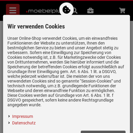
Menü
Suche
B2B
Beratung
Waren
aufkl
Wir verwenden Cookies
Villeroy & Boch Subway 60 S Graphit -
3309 01 i4 Keramikspüle
Unser Online-Shop verwendet Cookies, um ein einwandfreies
Funktionieren der Website zu unterstützen, Ihnen den
Handbetätigung
bestmöglichen Service zu bieten und unser Angebot stetig zu
verbessern. Sofern eine Einwilligung zur Speicherung von
Artikel-Nummer:
19940040
| Herstellernummer:
330901i4
|
Cookies notwendig ist, z.B. für Marketingzwecke oder Cookies
EAN:
4051202309664
von Drittunternehmen, werden Sie hierüber informiert und die
Speicherung der betreffenden Cookies erfolgt ausschließlich auf
Grundlage Ihrer Einwilligung gem. Art. 6 Abs. 1 lit. a DSGVO,
welche jederzeit widerrufbar ist. Die meisten der von uns
verwendeten Cookies sind so genannte “Session-Cookies” und
technisch notwendig, um z.B. grundlegende Funktionen der
Webseite und deren einwandfreie Funktion zu ermöglichen.
Diese Cookies werden auf Grundlage von Art. 6 Abs. 1 lit. f
DSGVO gespeichert, sofern keine andere Rechtsgrundlage
angegeben wurde.
Impressum
Datenschutz