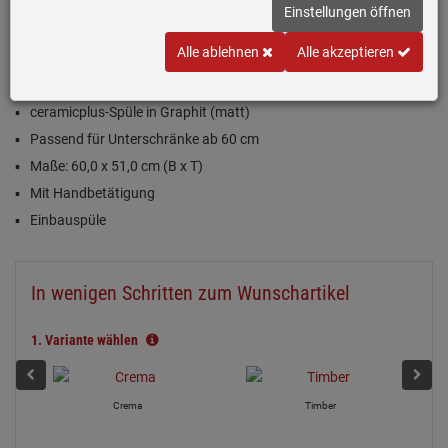
Einstellungen öffnen
(2)
Alle ablehnen
Alle akzeptieren
Inklusive 5 Jahre Garantie
ceramicplus-Spüle in Graphit (matt)
Passend für Unterschränke ab 60 cm
Maße: 60,0 x 51,0 cm (B x T)
Mit Handbetätigung
Einbauspüle
In wenigen Schritten zum Wunschartikel
1.
Variante wählen
Crema
Timber