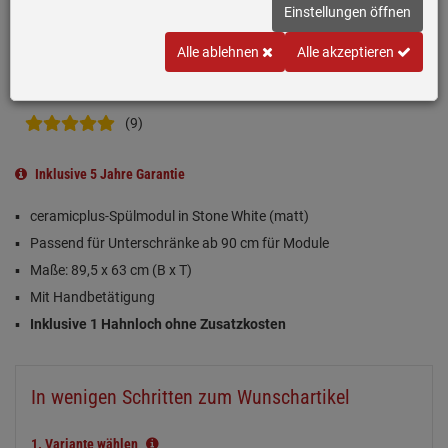
Einstellungen öffnen
Alle ablehnen
Alle akzeptieren
(9)
Inklusive 5 Jahre Garantie
ceramicplus-Spülmodul in Stone White (matt)
Passend für Unterschränke ab 90 cm für Module
Maße: 89,5 x 63 cm (B x T)
Mit Handbetätigung
Inklusive 1 Hahnloch ohne Zusatzkosten
In wenigen Schritten zum Wunschartikel
1.
Variante wählen