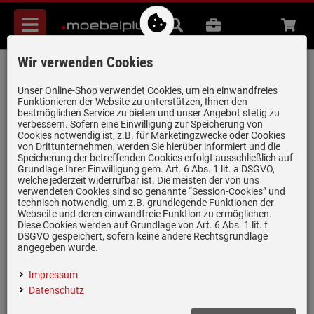
Menü
Suche
B2B
Beratung
Waren
aufkl
Wir verwenden Cookies
Villeroy & Boch Spülstein Doppelbecken
Stone White - 6323 91 RW Keramikspüle
Unser Online-Shop verwendet Cookies, um ein einwandfreies
Funktionieren der Website zu unterstützen, Ihnen den
Handbetätigung inkl. Hahnloch 1
bestmöglichen Service zu bieten und unser Angebot stetig zu
verbessern. Sofern eine Einwilligung zur Speicherung von
Artikel-Nummer:
19964910
| Herstellernummer:
632391RW+HL1
|
Cookies notwendig ist, z.B. für Marketingzwecke oder Cookies
EAN:
4065467073857
von Drittunternehmen, werden Sie hierüber informiert und die
Speicherung der betreffenden Cookies erfolgt ausschließlich auf
Grundlage Ihrer Einwilligung gem. Art. 6 Abs. 1 lit. a DSGVO,
welche jederzeit widerrufbar ist. Die meisten der von uns
verwendeten Cookies sind so genannte “Session-Cookies” und
technisch notwendig, um z.B. grundlegende Funktionen der
Webseite und deren einwandfreie Funktion zu ermöglichen.
Diese Cookies werden auf Grundlage von Art. 6 Abs. 1 lit. f
DSGVO gespeichert, sofern keine andere Rechtsgrundlage
angegeben wurde.
Impressum
Datenschutz