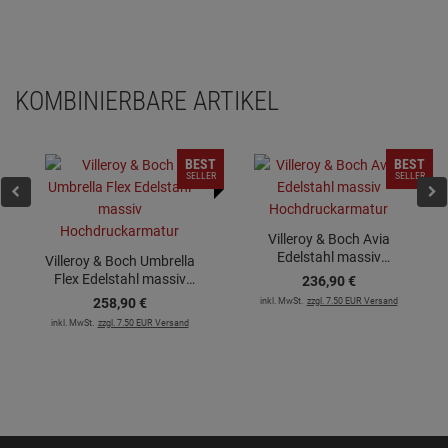
KOMBINIERBARE ARTIKEL
BEST
BEST
SELLER
SELLER
Villeroy & Boch Avia
Edelstahl massiv
Villeroy & Boch Umbrella
Hochdruckarmatur
Flex Edelstahl massiv
236,
90
€
Hochdruckarmatur
258,
90
€
inkl. MwSt.
zzgl. 7.50 EUR Versand
inkl. MwSt.
zzgl. 7.50 EUR Versand