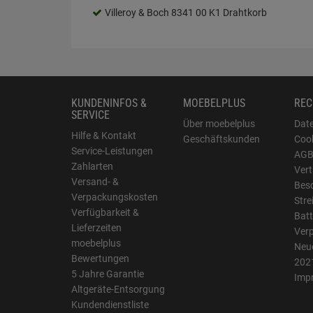
Villeroy & Boch 8341 00 K1 Drahtkorb
KUNDENINFOS &
MOEBELPLUS
REC
SERVICE
Über moebelplus
Dat
Hilfe & Kontakt
Geschäftskunden
Cook
Service-Leistungen
AG
Zahlarten
Vert
Versand- &
Bes
Verpackungskosten
Stre
Verfügbarkeit &
Batt
Lieferzeiten
Ver
moebelplus
Neue
Bewertungen
202
5 Jahre Garantie
Imp
Altgeräte-Entsorgung
Kundendienstliste