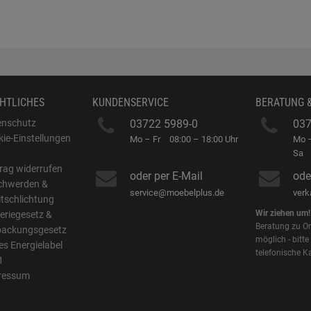
HTLICHES
KUNDENSERVICE
BERATUNG 
enschutz
03722 5989-0
037
ie-Einstellungen
Mo – Fr
08:00 – 18:00 Uhr
Mo –
B
Sa
rag widerrufen
oder per E-Mail
ode
chwerden &
service@moebelplus.de
ver
itschlichtung
Wir ziehen um!
eriegesetz &
Beratung zu On
packungsgesetz
möglich - bitte
s Energielabel
telefonische K
1
ressum