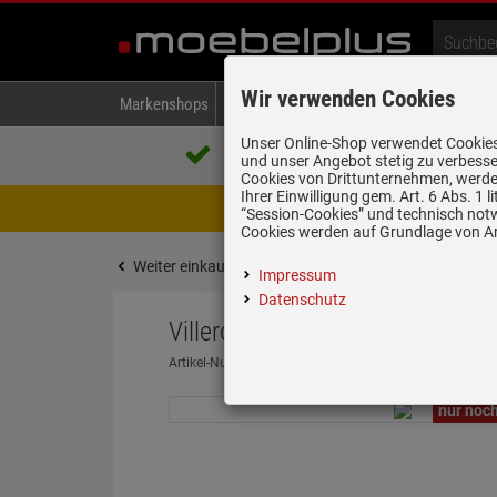
Wir verwenden Cookies
Markenshops
Backen & Kochen
Kühlen & Gefrieren
A
Unser Online-Shop verwendet Cookies,
Über 85.000 positive Bewertungen
und unser Angebot stetig zu verbesse
auf eBay, Amazon und Trusted Shops
Cookies von Drittunternehmen, werden
Ihrer Einwilligung gem. Art. 6 Abs. 1
Achtung Wartungsarbeiten! Zwis
“Session-Cookies” und technisch not
Cookies werden auf Grundlage von Art
Weiter einkaufen
Startseite
Zubehör
Zubehör
Impressum
Datenschutz
Villeroy & Boch 8341 00 K1 Dra
Artikel-Nummer:
19921399
| Herstellernummer:
8341 
nur noch