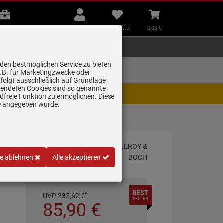
B2B
Mein
Merkzettel
Warenkorb
Beratung
Konto
aufklappen
aufklappen
Beratung
B2B
Mein Konto
Merkzettel
0,
00
€
Zubehör
Kleingeräte
Smart Home
 den bestmöglichen Service zu bieten
Lieferung zum
z.B. für Marketingzwecke oder
Wunschtermin
folgt ausschließlich auf Grundlage
erwendeten Cookies sind so genannte
igt. Wir bitten um Verständnis.
freie Funktion zu ermöglichen. Diese
ge angegeben wurde.
le ablehnen
Alle akzeptieren
BEST
*
UVP
235,
62
€
SELLER
85,
90
€