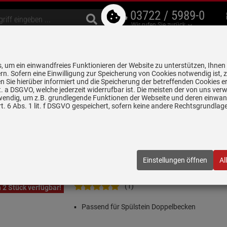
03722 / 5989-0
Wir rufen Sie zurück
bzugshauben
Geschirrspüler
Waschen & Trocknen
Spülen & Armaturen
 um ein einwandfreies Funktionieren der Website zu unterstützen, Ihnen
5 Jahre Garantie auf
rn. Sofern eine Einwilligung zur Speicherung von Cookies notwendig ist, 
alle gekennzeichneten Produkte
 Sie hierüber informiert und die Speicherung der betreffenden Cookies er
 lit. a DSGVO, welche jederzeit widerrufbar ist. Die meisten der von uns v
chen 8 und 10 Uhr werden einige Bilder und PDFs zeitweise nicht angeze
wendig, um z.B. grundlegende Funktionen der Webseite und deren einwand
. 6 Abs. 1 lit. f DSGVO gespeichert, sofern keine andere Rechtsgrundla
 - Küchenspülen
Villeroy & Boch 8341 00 K1 Drahtkorb
htkorb
Einstellungen öffnen
Al
00 K1
| EAN:
4022693501912
(1)
 2 Stück verfügbar!
Passend für Spülstein Doppelbecken