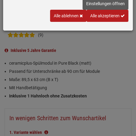
Einstellungen öffnen
Alle ablehnen
Alle akzeptieren
(9)
Inklusive 5 Jahre Garantie
ceramicplus-Spülmodul in Pure Black (matt)
Passend für Unterschränke ab 90 cm für Module
Maße: 89,5 x 63 cm (B x T)
Mit Handbetätigung
Inklusive 1 Hahnloch ohne Zusatzkosten
In wenigen Schritten zum Wunschartikel
1.
Variante wählen