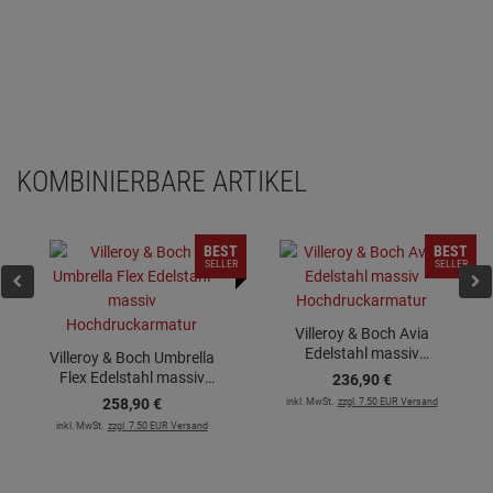
KOMBINIERBARE ARTIKEL
BEST
BEST
SELLER
SELLER
Villeroy & Boch Avia
Edelstahl massiv
Villeroy & Boch Umbrella
Hochdruckarmatur
Flex Edelstahl massiv
236,
90
€
Hochdruckarmatur
258,
90
€
inkl. MwSt.
zzgl. 7.50 EUR Versand
inkl. MwSt.
zzgl. 7.50 EUR Versand