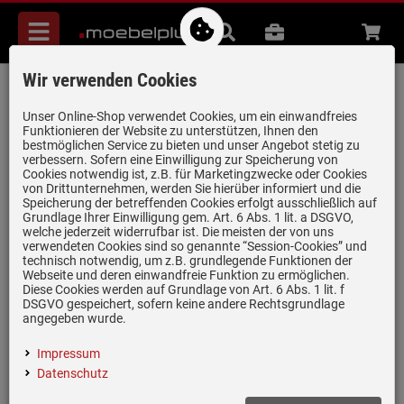
Menü
Suche
B2B
Beratung
Waren
aufkl
Wir verwenden Cookies
Villeroy & Boch Spülstein Doppelbecken
Pure Black - 6323 91 R7 Keramikspüle
Unser Online-Shop verwendet Cookies, um ein einwandfreies
Funktionieren der Website zu unterstützen, Ihnen den
Handbetätigung inkl. Hahnloch 1
bestmöglichen Service zu bieten und unser Angebot stetig zu
verbessern. Sofern eine Einwilligung zur Speicherung von
Artikel-Nummer:
19979903
| Herstellernummer:
632391R7+HL1
|
Cookies notwendig ist, z.B. für Marketingzwecke oder Cookies
EAN:
4065467451723
von Drittunternehmen, werden Sie hierüber informiert und die
Speicherung der betreffenden Cookies erfolgt ausschließlich auf
Grundlage Ihrer Einwilligung gem. Art. 6 Abs. 1 lit. a DSGVO,
welche jederzeit widerrufbar ist. Die meisten der von uns
verwendeten Cookies sind so genannte “Session-Cookies” und
technisch notwendig, um z.B. grundlegende Funktionen der
nur noch 4 Stück verfügbar!
Webseite und deren einwandfreie Funktion zu ermöglichen.
Diese Cookies werden auf Grundlage von Art. 6 Abs. 1 lit. f
DSGVO gespeichert, sofern keine andere Rechtsgrundlage
angegeben wurde.
Impressum
Datenschutz