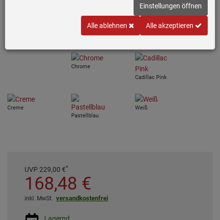
Einstellungen öffnen
Variante wählen
Alle ablehnen
Alle akzeptieren
Rot
Schwarz
Pastellgrün
Chrome
Cadillac Pink
Creme
Weiß
Pastellblau
*
UVP
229,
00
€
168,
48
€
versandkostenfrei
inkl. MwSt.
Lagernd