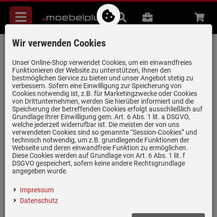
Menü
Suche
B2B
Beratung
Waren
aufkl
Wir verwenden Cookies
Smeg TSF03RDEU 4-Schlitz-Toaster Rot
Artikel-Nummer:
19960642
| Herstellernummer:
TSF03RDEU
|
Unser Online-Shop verwendet Cookies, um ein einwandfreies
Funktionieren der Website zu unterstützen, Ihnen den
EAN:
8017709263355
bestmöglichen Service zu bieten und unser Angebot stetig zu
verbessern. Sofern eine Einwilligung zur Speicherung von
Cookies notwendig ist, z.B. für Marketingzwecke oder Cookies
von Drittunternehmen, werden Sie hierüber informiert und die
nur noch 1 Stück verfügbar!
Speicherung der betreffenden Cookies erfolgt ausschließlich auf
Grundlage Ihrer Einwilligung gem. Art. 6 Abs. 1 lit. a DSGVO,
welche jederzeit widerrufbar ist. Die meisten der von uns
verwendeten Cookies sind so genannte “Session-Cookies” und
technisch notwendig, um z.B. grundlegende Funktionen der
Webseite und deren einwandfreie Funktion zu ermöglichen.
Diese Cookies werden auf Grundlage von Art. 6 Abs. 1 lit. f
(2)
DSGVO gespeichert, sofern keine andere Rechtsgrundlage
angegeben wurde.
Retrodesign:
Stil der 50er Jahre
Impressum
2x 6 Röstgradstufen, getrennt regelbar
Datenschutz
Automatikprogramme:
Aufwärmen, Auftauen, Bagel-Funktion