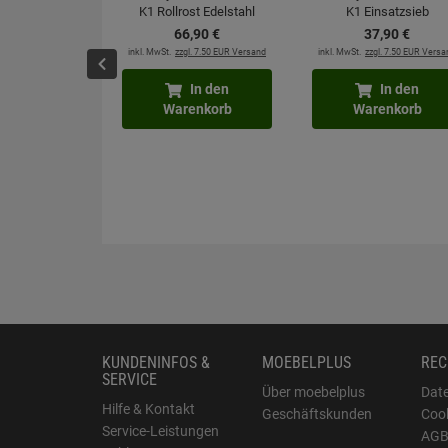
K1 Rollrost Edelstahl
K1 Einsatzsieb
66,
90
€
37,
90
€
inkl. MwSt.
zzgl. 7.50 EUR Versand
inkl. MwSt.
zzgl. 7.50 EUR Versa
In den
In den
Warenkorb
Warenkorb
KUNDENINFOS &
MOEBELPLUS
REC
SERVICE
Über moebelplus
Dat
Hilfe & Kontakt
Geschäftskunden
Cook
Service-Leistungen
AG