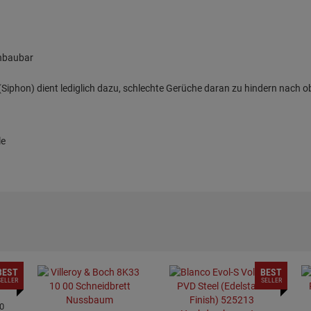
inbaubar
iphon) dient lediglich dazu, schlechte Gerüche daran zu hindern nach o
le
BEST
BEST
SELLER
SELLER
0