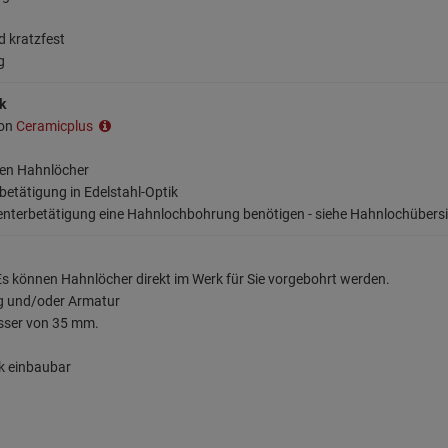
d kratzfest
g
k
ion
Ceramicplus
ten Hahnlöcher
betätigung in Edelstahl-Optik
centerbetätigung eine Hahnlochbohrung benötigen - siehe Hahnlochübersi
s können Hahnlöcher direkt im Werk für Sie vorgebohrt werden.
ng und/oder Armatur
sser von 35 mm.
k einbaubar