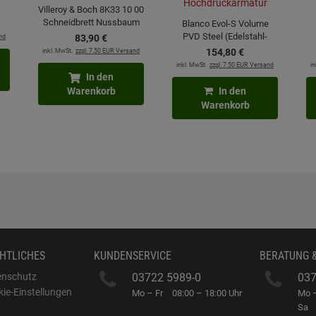
Villeroy & Boch 8K33 10 00
Schneidbrett Nussbaum
Blanco Evol-S Volume
PVD Steel (Edelstahl-
nd
83,
90
€
Finish) 525213
inkl. MwSt.
zzgl. 7.50 EUR Versand
154,
80
€
Hochdruckarmatur
inkl. MwSt.
zzgl. 7.50 EUR Versand
in
In den
Warenkorb
In den
Warenkorb
HTLICHES
KUNDENSERVICE
BERATUNG 
enschutz
03722 5989-0
037
ie-Einstellungen
Mo – Fr
08:00 – 18:00 Uhr
Mo –
B
Sa