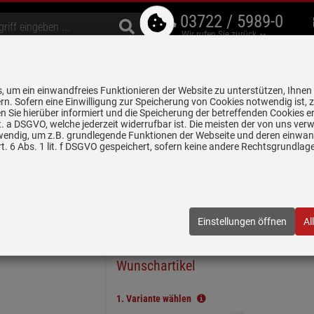
03722 / 5989-0
Wir rufen Sie zurück
bzugshauben
Geschirrspüler
Waschen & Trocknen
Spülen & Armaturen
 um ein einwandfreies Funktionieren der Website zu unterstützen, Ihnen
5 Jahre Garantie auf
rn. Sofern eine Einwilligung zur Speicherung von Cookies notwendig ist, 
alle gekennzeichneten Produkte
 Sie hierüber informiert und die Speicherung der betreffenden Cookies er
 lit. a DSGVO, welche jederzeit widerrufbar ist. Die meisten der von uns v
wendig, um z.B. grundlegende Funktionen der Webseite und deren einwand
n
Keramikspülen
Villeroy & Boch Subway 60 S Crema - 3309 02 KR 
. 6 Abs. 1 lit. f DSGVO gespeichert, sofern keine andere Rechtsgrundla
rema - 3309 02 KR Keramikspüle Exzenterbetätig
2KR
| EAN:
4051202309800
Einstellungen öffnen
Al
In wenigen Schritten zum
Wunschartikel
1.
Variante wählen