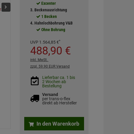
Excenter
Chromit
Stone White
Fossil
Ivory
Graphit
Pure Bl
3. Beckenausrichtung
1 Becken
4. Hahnlochbohrung V&B
Ohne Bohrung
*
UVP
1.564,
85
€
488,
90
€
inkl. MwSt.
zzgl. 59.90 EUR Versand
Lieferbar ca. 1 bis
2 Wochen ab
Bestellung
Versand
per trans-o-flex
direkt ab Hersteller
In den Warenkorb