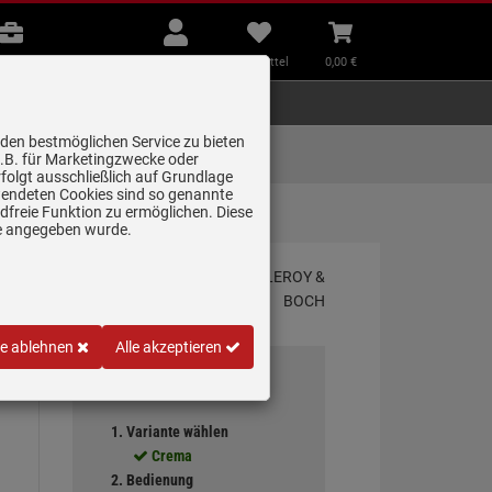
B2B
Mein
Merkzettel
Warenkorb
Beratung
Konto
aufklappen
aufklappen
Beratung
B2B
Mein Konto
Merkzettel
0,
00
€
Zubehör
Kleingeräte
Smart Home
 den bestmöglichen Service zu bieten
Lieferung zum
z.B. für Marketingzwecke oder
Wunschtermin
folgt ausschließlich auf Grundlage
erwendeten Cookies sind so genannte
freie Funktion zu ermöglichen. Diese
Ke…
ge angegeben wurde.
ung
le ablehnen
Alle akzeptieren
Ihre Auswahl
1. Variante wählen
Crema
2. Bedienung