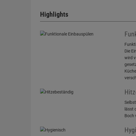
Highlights
Funk
Funkt
Die E
wird v
gesetz
Küche
versch
Hitz
Selbst
lässt 
Boch v
Hygi