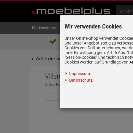
Wir verwenden Cookies
Markenshops
Backen & Kochen
Kühlen & Gefrieren
A
Unser Online-Shop verwendet Cookies,
Über 85.000 positive Bewertungen
und unser Angebot stetig zu verbesse
auf eBay, Amazon und Trusted Shops
Cookies von Drittunternehmen, werden
Ihrer Einwilligung gem. Art. 6 Abs. 1
“Session-Cookies” und technisch not
Weiter einkaufen
Startseite
Spülen & Armature
Cookies werden auf Grundlage von Art
Impressum
Villeroy & Boch Subway 60 S C
Datenschutz
Artikel-Nummer:
19940020
| Herstellernummer:
33090