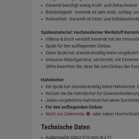
Keramik benötigt wenig Kraft- und Zeitaufwand
Beständigkeit - Keramik ist sehr stoß-, schlag- un
Robustheit - Keramik ist hitze- und kältebeständi
Spülenmaterial: Hochmoderner Werkstoff Kerami
Villeroy & Boch veredelt Keramik mit der Innovat
Spüle für den aufliegenden Einbau
Diese Spüle hat standardmäßig keine vorgebohr
Inklusive Ablaufgarnitur, verchromt, mit Excenter
(Bitte beachten Sie, dass Sie zum Einbau der Ex
Hahnlöcher
Die Spüle hat standardmäßig keine Hahnlöcher. E
Nutzen Sie die Hahnlöcher für Excenterbedienu
Jedes vorgebohrte Hahnloch hat einen Durchme
Für den aufliegenden Einbau
Nicht am Zeilenende
oder neben Hochschran
Technische Daten
Außenmaße: 600 x 510 mm (B x T)