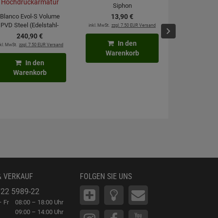
Siphon
Blanco Evol-S Volume
13,
90
€
PVD Steel (Edelstahl-
inkl. MwSt.
zzgl. 7.50 EUR Versand
moebelplu
Finish) 525211
240,
90
€
Kraftre
Hochdruckarmatur
In den
kl. MwSt.
zzgl. 7.50 EUR Versand
2,
4
Warenkorb
inkl. MwSt.
zzgl. 6
In den
Warenkorb
In
Waren
& VERKAUF
FOLGEN SIE UNS
22 5989-22
 Fr
08:00 – 18:00 Uhr
09:00 – 14:00 Uhr