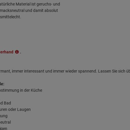
türliche Material ist geruchs- und
macksneutral und damit absolut
smittelecht.
terhand
.
armant, immer interessant und immer wieder spannend. Lassen Sie sich ü
le:
abstimmung in der Küche
nd Bad
äuren oder Laugen
rgung
eutral
nigen