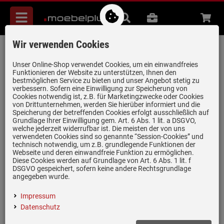
Menü
Suche
B2B
Beratung
Waren
aufkl
Wir verwenden Cookies
Villeroy & Boch Subway 60 Graphit -
6712 02 i4 Keramikspüle
Unser Online-Shop verwendet Cookies, um ein einwandfreies
Funktionieren der Website zu unterstützen, Ihnen den
Exzenterbetätigung
bestmöglichen Service zu bieten und unser Angebot stetig zu
verbessern. Sofern eine Einwilligung zur Speicherung von
Artikel-Nummer:
19919119
| Herstellernummer:
6712 02 i4
|
Cookies notwendig ist, z.B. für Marketingzwecke oder Cookies
EAN:
4022693872487
von Drittunternehmen, werden Sie hierüber informiert und die
Speicherung der betreffenden Cookies erfolgt ausschließlich auf
Grundlage Ihrer Einwilligung gem. Art. 6 Abs. 1 lit. a DSGVO,
welche jederzeit widerrufbar ist. Die meisten der von uns
verwendeten Cookies sind so genannte “Session-Cookies” und
technisch notwendig, um z.B. grundlegende Funktionen der
Webseite und deren einwandfreie Funktion zu ermöglichen.
Diese Cookies werden auf Grundlage von Art. 6 Abs. 1 lit. f
DSGVO gespeichert, sofern keine andere Rechtsgrundlage
angegeben wurde.
Impressum
Datenschutz