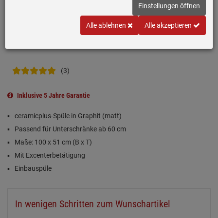
Einstellungen öffnen
Alle ablehnen
Alle akzeptieren
(3)
Inklusive 5 Jahre Garantie
ceramicplus-Spüle in Graphit (matt)
Passend für Unterschränke ab 60 cm
Maße: 100 x 51 cm (B x T)
Mit Excenterbetätigung
Einbauspüle
In wenigen Schritten zum Wunschartikel