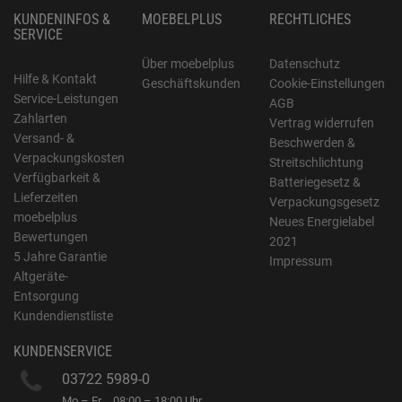
KUNDENINFOS &
MOEBELPLUS
RECHTLICHES
SERVICE
Über moebelplus
Datenschutz
Hilfe & Kontakt
Geschäftskunden
Cookie-Einstellungen
Service-Leistungen
AGB
Zahlarten
Vertrag widerrufen
Versand- &
Beschwerden &
Verpackungskosten
Streitschlichtung
Verfügbarkeit &
Batteriegesetz &
Lieferzeiten
Verpackungsgesetz
moebelplus
Neues Energielabel
Bewertungen
2021
5 Jahre Garantie
Impressum
Altgeräte-
Entsorgung
Kundendienstliste
KUNDENSERVICE
03722 5989-0
Mo – Fr
08:00 – 18:00 Uhr