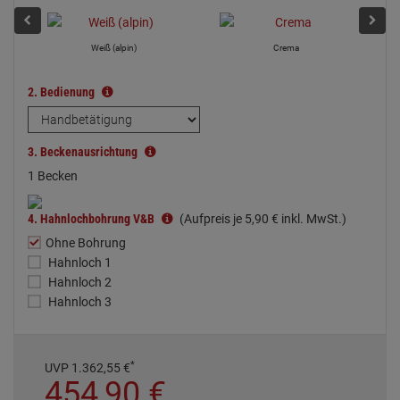
Weiß (alpin)
Crema
2.
Bedienung
3.
Beckenausrichtung
1 Becken
4.
Hahnlochbohrung V&B
(Aufpreis je
5,
90
€
inkl. MwSt.)
Ohne Bohrung
Hahnloch 1
Hahnloch 2
Hahnloch 3
*
UVP
1.362,
55
€
454,
90
€