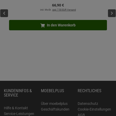
66,
90
€
inkl. MwSt.
zzgl. 7.50 EUR Versand
In den Warenkorb
KUNDENINFOS &
MOEBELPLUS
RECHTLICHES
SERVICE
Über moebelplus
Datenschutz
Hilfe & Kontakt
Geschäftskunden
Cookie-Einstellungen
Service-Leistungen
AGB