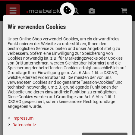
Menü
Suche
B2B
Beratung
Waren
aufkl
Wir verwenden Cookies
Villeroy & Boch Subway 45 XS Chromit -
6781 01 J0 Keramikspüle
Unser Online-Shop verwendet Cookies, um ein einwandfreies
Funktionieren der Website zu unterstützen, Ihnen den
Handbetätigung
bestmöglichen Service zu bieten und unser Angebot stetig zu
verbessern. Sofern eine Einwilligung zur Speicherung von
Artikel-Nummer:
19937255
| Herstellernummer:
678101J0
|
Cookies notwendig ist, z.B. für Marketingzwecke oder Cookies
EAN:
4047289853626
von Drittunternehmen, werden Sie hierüber informiert und die
Speicherung der betreffenden Cookies erfolgt ausschließlich auf
Grundlage Ihrer Einwilligung gem. Art. 6 Abs. 1 lit. a DSGVO,
welche jederzeit widerrufbar ist. Die meisten der von uns
verwendeten Cookies sind so genannte “Session-Cookies” und
technisch notwendig, um z.B. grundlegende Funktionen der
Webseite und deren einwandfreie Funktion zu ermöglichen.
Diese Cookies werden auf Grundlage von Art. 6 Abs. 1 lit. f
DSGVO gespeichert, sofern keine andere Rechtsgrundlage
angegeben wurde.
Impressum
Datenschutz