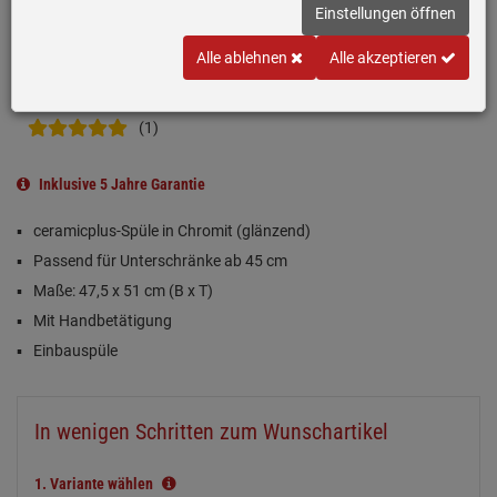
Einstellungen öffnen
Alle ablehnen
Alle akzeptieren
(1)
Inklusive 5 Jahre Garantie
ceramicplus-Spüle in Chromit (glänzend)
Passend für Unterschränke ab 45 cm
Maße: 47,5 x 51 cm (B x T)
Mit Handbetätigung
Einbauspüle
In wenigen Schritten zum Wunschartikel
1.
Variante wählen