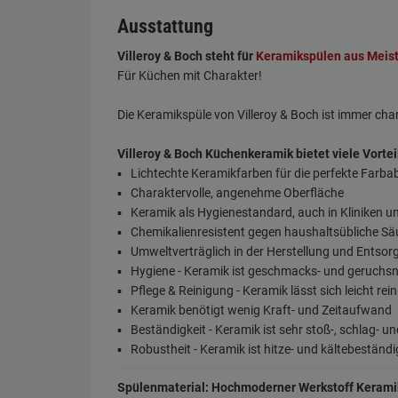
Ausstattung
Villeroy & Boch steht für
Keramikspülen aus Meis
Für Küchen mit Charakter!
Die Keramikspüle von Villeroy & Boch ist immer ch
Villeroy & Boch Küchenkeramik bietet viele Vortei
Lichtechte Keramikfarben für die perfekte Farb
Charaktervolle, angenehme Oberfläche
Keramik als Hygienestandard, auch in Kliniken u
Chemikalienresistent gegen haushaltsübliche S
Umweltverträglich in der Herstellung und Entso
Hygiene - Keramik ist geschmacks- und geruchsn
Pflege & Reinigung - Keramik lässt sich leicht rei
Keramik benötigt wenig Kraft- und Zeitaufwand
Beständigkeit - Keramik ist sehr stoß-, schlag- un
Robustheit - Keramik ist hitze- und kältebeständi
Spülenmaterial: Hochmoderner Werkstoff Kerami