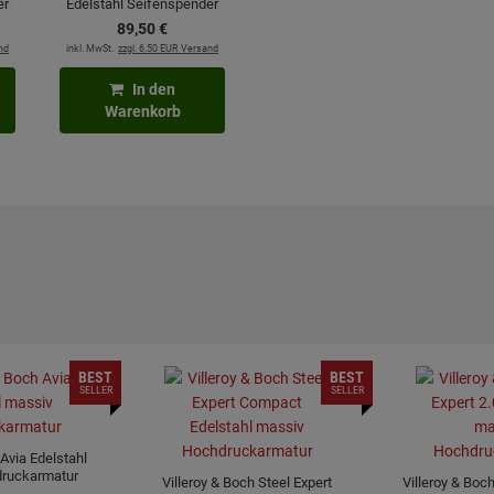
er
Edelstahl Seifenspender
89,
50
€
nd
inkl. MwSt.
zzgl. 6.50 EUR Versand
In den
Warenkorb
BEST
BEST
SELLER
SELLER
 Avia Edelstahl
ruckarmatur
Villeroy & Boch Steel Expert
Villeroy & Boch