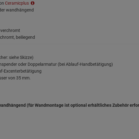
ion
Ceramicplus
 oder wandhängend
, verchromt
rchromt, beiliegend
her: siehe Skizze)
enspender oder Doppelarmatur (bei Ablauf-Handbetätigung)
uf-Excenterbetätigung
sser von 35 mm.
andhängend (für Wandmontage ist optional erhältliches Zubehör erfor