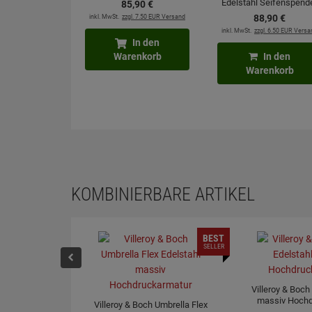
Edelstahl Seifenspend
85,
90
€
inkl. MwSt.
zzgl. 7.50 EUR Versand
88,
90
€
inkl. MwSt.
zzgl. 6.50 EUR Versa
In den
Warenkorb
In den
Warenkorb
KOMBINIERBARE ARTIKEL
BEST
SELLER
Villeroy & Boch
massiv Hochd
Villeroy & Boch Umbrella Flex