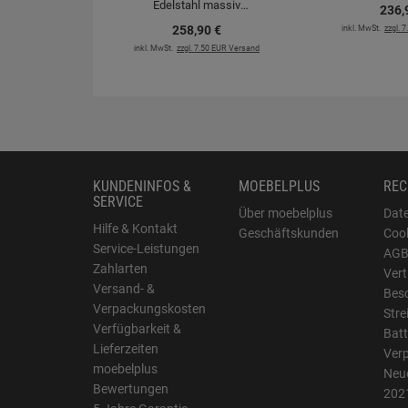
Edelstahl massiv
236,
Hochdruckarmatur
258,
90
€
inkl. MwSt.
zzgl. 
inkl. MwSt.
zzgl. 7.50 EUR Versand
KUNDENINFOS &
MOEBELPLUS
REC
SERVICE
Über moebelplus
Dat
Hilfe & Kontakt
Geschäftskunden
Cook
Service-Leistungen
AG
Zahlarten
Vert
Versand- &
Bes
Verpackungskosten
Stre
Verfügbarkeit &
Batt
Lieferzeiten
Ver
moebelplus
Neue
Bewertungen
202