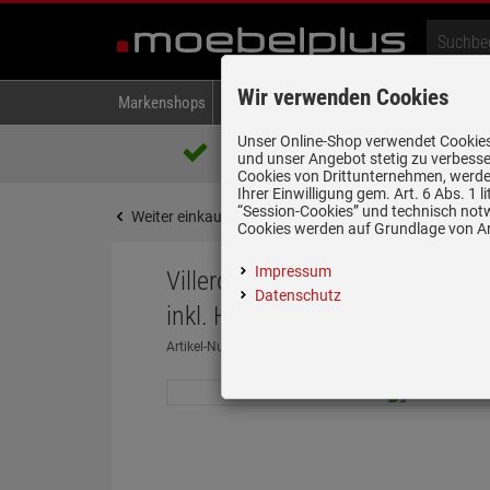
Wir verwenden Cookies
Markenshops
Backen & Kochen
Kühlen & Gefrieren
A
Unser Online-Shop verwendet Cookies,
Über 85.000 positive Bewertungen
und unser Angebot stetig zu verbesse
auf eBay, Amazon und Trusted Shops
Cookies von Drittunternehmen, werden
Ihrer Einwilligung gem. Art. 6 Abs. 1
“Session-Cookies” und technisch not
Weiter einkaufen
Startseite
Spülen & Armature
Cookies werden auf Grundlage von Art
Impressum
Villeroy & Boch Spülstein Dopp
Datenschutz
inkl. Hahnlöcher für Armatur u.
Artikel-Nummer:
19965127
| Herstellernummer:
63239