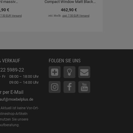
hl massiv
Compact Window Matt Black
Villeroy & 
ckarmatur
Hochdruckarmatur
Compact Wi
,
90
€
462,
90
€
Massiv Ho
. 7.50 EUR Versand
inkl. MwSt.
zzgl. 7.50 EUR Versand
38
inkl. MwSt.
zz
& VERKAUF
FOLGEN SIE UNS
22 5989-22
 Fr
08:00 – 18:00 Uhr
09:00 – 14:00 Uhr
r per E-Mail
kauf@moebelplus.de
Aktuell ist keine Vor-Ort-
lineshop-Artikeln
 nutzen Sie unsere
aufberatung.