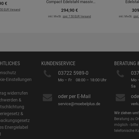
Compact Edelstahl massiv
Edelsta
90
€
Hochdruckarmatur
Hochdru
7.50 EUR Versand
294,
90
€
309
inkl. MwSt.
zzgl. 7.50 EUR Versand
inkl. MwSt.
zzgl
HTLICHES
KUNDENSERVICE
BERATUNG 
enschutz
03722 5989-0
037
ie-Einstellungen
Mo – Fr
08:00 – 18:00 Uhr
Mo –
B
Sa
rag widerrufen
oder per E-Mail
ode
chwerden &
service@moebelplus.de
ver
itschlichtung
Wir ziehen um!
eriegesetz &
Beratung zu On
packungsgesetz
möglich - bitte
s Energielabel
telefonische K
1