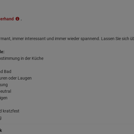
terhand
.
armant, immer interessant und immer wieder spannend. Lassen Sie sich ü
le:
abstimmung in der Küche
nd Bad
äuren oder Laugen
rgung
eutral
nigen
d kratzfest
g
k