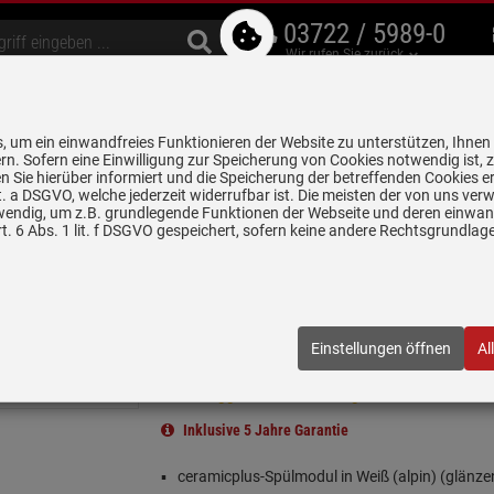
03722 / 5989-0
Wir rufen Sie zurück
bzugshauben
Geschirrspüler
Waschen & Trocknen
Spülen & Armaturen
 um ein einwandfreies Funktionieren der Website zu unterstützen, Ihnen
5 Jahre Garantie auf
rn. Sofern eine Einwilligung zur Speicherung von Cookies notwendig ist, 
alle gekennzeichneten Produkte
 Sie hierüber informiert und die Speicherung der betreffenden Cookies er
 lit. a DSGVO, welche jederzeit widerrufbar ist. Die meisten der von uns v
wendig, um z.B. grundlegende Funktionen der Webseite und deren einwand
n
Keramikspülen
Villeroy & Boch Spülstein Doppelbecken Weiß (alpi
. 6 Abs. 1 lit. f DSGVO gespeichert, sofern keine andere Rechtsgrundla
elbecken Weiß (alpin) - 6323 91 R1 Keramikspüle
 Seifenspender
Einstellungen öffnen
Al
1R1+HL1+2
| EAN:
4065467073833
Einloggen und Bewertung schreiben
Inklusive 5 Jahre Garantie
ceramicplus-Spülmodul in Weiß (alpin) (glänze