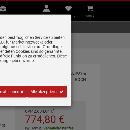
B2B
Mein
Merkzettel
Warenkorb
Beratung
Konto
aufklappen
aufklappen
Beratung
B2B
Mein Konto
Merkzettel
0,
00
€
Zubehör
Kleingeräte
Smart Home
 den bestmöglichen Service zu bieten
Lieferung zum
z.B. für Marketingzwecke oder
Wunschtermin
folgt ausschließlich auf Grundlage
erwendeten Cookies sind so genannte
freie Funktion zu ermöglichen. Diese
…
ge angegeben wurde.
le ablehnen
Alle akzeptieren
*
UVP
2.684,
64
€
774,
80
€
nd)
versandkostenfrei
inkl. MwSt.