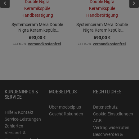
Systemceram Mera Double
Systemceram Mera Double
Nigra Keramikspüle
Nigra Keramikspüle
Handbetätigung
Handbetätigung
693,
00
€
693,
00
€
versandkostenfrei
versandkostenfrei
inkl. MwSt.
inkl. MwSt.
KUNDENINFOS &
MOEBELPLUS
RECHTLICHES
SERVICE
Über moebelplus
Datenschutz
Hilfe & Kontakt
Geschäftskunden
Cookie-Einstellungen
Service-Leistungen
AGB
Zahlarten
Vertrag widerrufen
Versand- &
Beschwerden &