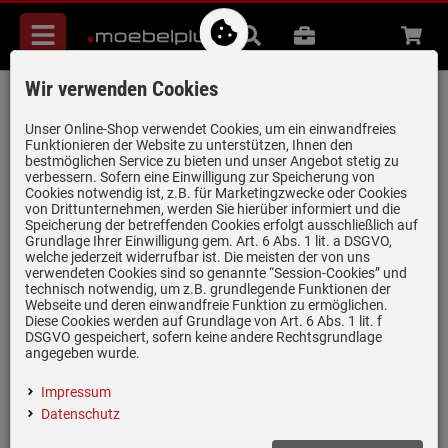
Menü
Suche
B2B
Beratung
Waren
aufkl
Wir verwenden Cookies
Systemceram Mera Double Nigra
Keramikspüle Excenterbetätigung
Unser Online-Shop verwendet Cookies, um ein einwandfreies
Funktionieren der Website zu unterstützen, Ihnen den
Artikel-Nummer:
19950181
| Herstellernummer:
5079 02 87
|
bestmöglichen Service zu bieten und unser Angebot stetig zu
verbessern. Sofern eine Einwilligung zur Speicherung von
EAN:
4050697055971
Cookies notwendig ist, z.B. für Marketingzwecke oder Cookies
von Drittunternehmen, werden Sie hierüber informiert und die
Speicherung der betreffenden Cookies erfolgt ausschließlich auf
Grundlage Ihrer Einwilligung gem. Art. 6 Abs. 1 lit. a DSGVO,
welche jederzeit widerrufbar ist. Die meisten der von uns
verwendeten Cookies sind so genannte “Session-Cookies” und
technisch notwendig, um z.B. grundlegende Funktionen der
Webseite und deren einwandfreie Funktion zu ermöglichen.
Diese Cookies werden auf Grundlage von Art. 6 Abs. 1 lit. f
DSGVO gespeichert, sofern keine andere Rechtsgrundlage
angegeben wurde.
Impressum
Datenschutz