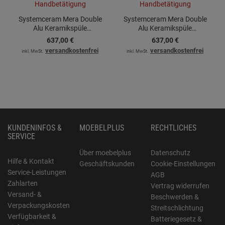
Systemceram Mera Double
Systemceram Mera Double
Alu Keramikspüle
Alu Keramikspüle
Handbetätigung
Handbetätigung
637,
00
€
637,
00
€
versandkostenfrei
versandkostenfrei
inkl. MwSt.
inkl. MwSt.
KUNDENINFOS &
MOEBELPLUS
RECHTLICHES
SERVICE
Über moebelplus
Datenschutz
Hilfe & Kontakt
Geschäftskunden
Cookie-Einstellungen
Service-Leistungen
AGB
Zahlarten
Vertrag widerrufen
Versand- &
Beschwerden &
Verpackungskosten
Streitschlichtung
Verfügbarkeit &
Batteriegesetz &