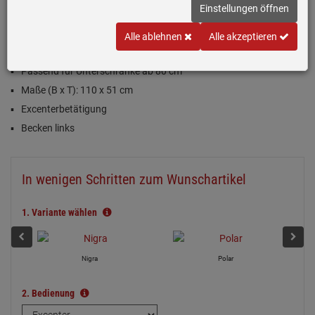
Einloggen und Bewertung schreiben
Einstellungen öffnen
Inklusive 5 Jahre Garantie
Alle ablehnen
Alle akzeptieren
Alu (Hellgrau), matt
Passend für Unterschränke ab 80 cm
Maße (B x T): 110 x 51 cm
Excenterbetätigung
Becken links
In wenigen Schritten zum Wunschartikel
1.
Variante wählen
Nigra
Polar
2.
Bedienung