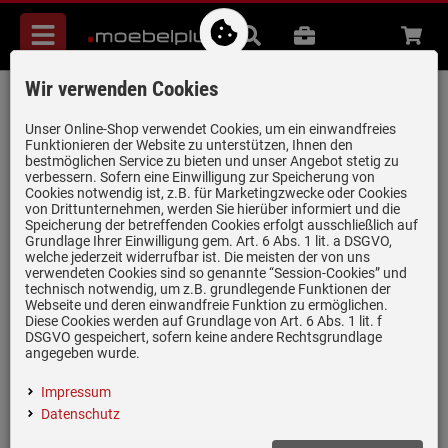
Menü
Suche
B2B
Beratung
Waren
aufkl
Wir verwenden Cookies
Systemceram Mera Double Alu
Keramikspüle Excenterbetätigung
Unser Online-Shop verwendet Cookies, um ein einwandfreies
Funktionieren der Website zu unterstützen, Ihnen den
Artikel-Nummer:
19950157
| Herstellernummer:
5079 02 76
|
bestmöglichen Service zu bieten und unser Angebot stetig zu
verbessern. Sofern eine Einwilligung zur Speicherung von
EAN:
4050697055940
Cookies notwendig ist, z.B. für Marketingzwecke oder Cookies
von Drittunternehmen, werden Sie hierüber informiert und die
Speicherung der betreffenden Cookies erfolgt ausschließlich auf
Grundlage Ihrer Einwilligung gem. Art. 6 Abs. 1 lit. a DSGVO,
welche jederzeit widerrufbar ist. Die meisten der von uns
verwendeten Cookies sind so genannte “Session-Cookies” und
technisch notwendig, um z.B. grundlegende Funktionen der
Webseite und deren einwandfreie Funktion zu ermöglichen.
Diese Cookies werden auf Grundlage von Art. 6 Abs. 1 lit. f
DSGVO gespeichert, sofern keine andere Rechtsgrundlage
angegeben wurde.
Impressum
Datenschutz