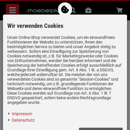
Menü
Suche
B2B
Beratung
Waren
aufkl
Wir verwenden Cookies
Siemens studioLine HB478GCB0S
Pyrolyse Backofen blackSteel
Unser Online-Shop verwendet Cookies, um ein einwandfreies
Funktionieren der Website zu unterstützen, Ihnen den
Artikel-Nummer:
19977030
| Herstellernummer:
HB478GCB0S
|
bestmöglichen Service zu bieten und unser Angebot stetig zu
verbessern. Sofern eine Einwilligung zur Speicherung von
EAN:
4242003802434
Cookies notwendig ist, z.B. für Marketingzwecke oder Cookies
von Drittunternehmen, werden Sie hierüber informiert und die
Speicherung der betreffenden Cookies erfolgt ausschließlich auf
Grundlage Ihrer Einwilligung gem. Art. 6 Abs. 1 lit. a DSGVO,
welche jederzeit widerrufbar ist. Die meisten der von uns
verwendeten Cookies sind so genannte “Session-Cookies” und
technisch notwendig, um z.B. grundlegende Funktionen der
Webseite und deren einwandfreie Funktion zu ermöglichen.
Diese Cookies werden auf Grundlage von Art. 6 Abs. 1 lit. f
DSGVO gespeichert, sofern keine andere Rechtsgrundlage
angegeben wurde.
Einloggen und Bewertung schreiben
A
Impressum
Datenschutz
Produktdatenblatt