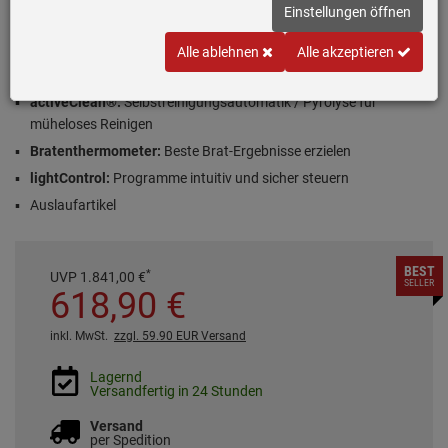
Inklusive 5 Jahre Garantie
Einstellungen öffnen
Alle ablehnen
Alle akzeptieren
9 Backofenfunktionen
activeClean®:
Selbstreinigungsautomatik / Pyrolyse für
müheloses Reinigen
Bratenthermometer:
Beste Brat-Ergebnisse erzielen
lightControl:
Programme intuitiv und sicher steuern
Auslaufartikel
BEST
*
UVP
1.841,
00
€
SELLER
618,
90
€
inkl. MwSt.
zzgl. 59.90 EUR Versand
Lagernd
Versandfertig in 24 Stunden
Versand
per Spedition