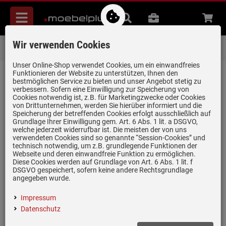
Menü
Suche
B2B
Beratung
Waren
aufkl
Wir verwenden Cookies
Über 85.000 positive Bewertungen
auf eBay, Amazon und Trusted Shops
Unser Online-Shop verwendet Cookies, um ein einwandfreies
Funktionieren der Website zu unterstützen, Ihnen den
zurück zum Artikel
bestmöglichen Service zu bieten und unser Angebot stetig zu
verbessern. Sofern eine Einwilligung zur Speicherung von
Bewertungen
Cookies notwendig ist, z.B. für Marketingzwecke oder Cookies
von Drittunternehmen, werden Sie hierüber informiert und die
Speicherung der betreffenden Cookies erfolgt ausschließlich auf
Grundlage Ihrer Einwilligung gem. Art. 6 Abs. 1 lit. a DSGVO,
0 Bewertungen
welche jederzeit widerrufbar ist. Die meisten der von uns
verwendeten Cookies sind so genannte “Session-Cookies” und
technisch notwendig, um z.B. grundlegende Funktionen der
0 Bewertungen
Webseite und deren einwandfreie Funktion zu ermöglichen.
Diese Cookies werden auf Grundlage von Art. 6 Abs. 1 lit. f
0 Bewertungen
DSGVO gespeichert, sofern keine andere Rechtsgrundlage
angegeben wurde.
0 Bewertungen
Impressum
0 Bewertungen
Datenschutz