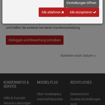
Einstellungen öffnen
Siemens studioLine HB478GCB0S Pyrolyse Backofen
Alle ablehnen
Alle akzeptieren
blackSteel
Schreiben Sie jetzt Ihre persönliche Erfahrung mit diesem Artikel
und helfen Sie anderen bei deren Kaufentscheidung
Einloggen und Bewertung schreiben
Sortieren nach: Datum
KUNDENINFOS &
MOEBELPLUS
RECHTLICHES
SERVICE
Über moebelplus
Datenschutz
Hilfe & Kontakt
Geschäftskunden
Cookie-Einstellungen
Service-Leistungen
AGB