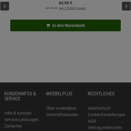
63,
90
€
inkl. MwSt.
zzgl. 7.50 EUR Versand
In den Warenkorb
KUNDENINFOS &
MOEBELPLUS
RECHTLICHES
SERVICE
Über moebelplus
Datenschutz
Hilfe & Kontakt
Geschäftskunden
Cookie-Einstellungen
Service-Leistungen
AGB
Zahlarten
Vertrag widerrufen