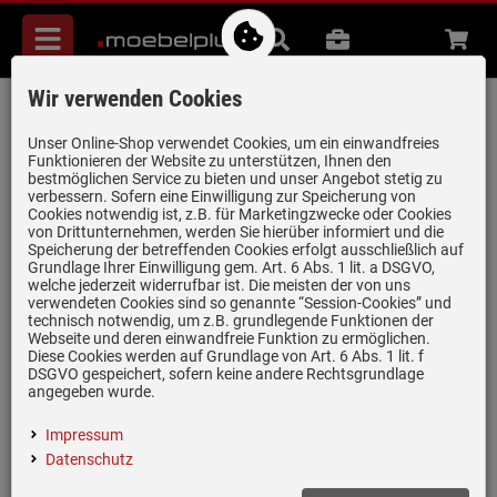
Menü
Suche
B2B
Beratung
Waren
aufkl
Wir verwenden Cookies
Schock Tia D-100L A Polaris -
TIAD100LAPOL Granitspüle
Unser Online-Shop verwendet Cookies, um ein einwandfreies
Funktionieren der Website zu unterstützen, Ihnen den
Artikel-Nummer:
19968090
| Herstellernummer:
TIAD100LAPOL
|
bestmöglichen Service zu bieten und unser Angebot stetig zu
verbessern. Sofern eine Einwilligung zur Speicherung von
EAN:
4014949605376
Cookies notwendig ist, z.B. für Marketingzwecke oder Cookies
von Drittunternehmen, werden Sie hierüber informiert und die
Speicherung der betreffenden Cookies erfolgt ausschließlich auf
Grundlage Ihrer Einwilligung gem. Art. 6 Abs. 1 lit. a DSGVO,
welche jederzeit widerrufbar ist. Die meisten der von uns
verwendeten Cookies sind so genannte “Session-Cookies” und
technisch notwendig, um z.B. grundlegende Funktionen der
Webseite und deren einwandfreie Funktion zu ermöglichen.
Diese Cookies werden auf Grundlage von Art. 6 Abs. 1 lit. f
DSGVO gespeichert, sofern keine andere Rechtsgrundlage
angegeben wurde.
Impressum
Datenschutz