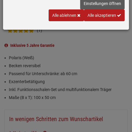
Einstellungen öffnen
Alle ablehnen
Alle akzeptieren
(1)
Inklusive 5 Jahre Garantie
Polaris (Weiß)
Becken reversibel
Passend für Unterschränke: ab 60 cm
Exzenterbetätigung
Inkl. Funktionsschalen-Set und multifunktionalem Träger
Maße (B x T): 100 x 50 cm
In wenigen Schritten zum Wunschartikel