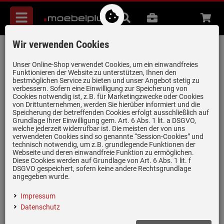
Menü
Suche
B2B
Beratung
Waren
aufkl
Wir verwenden Cookies
Schock Superb D-100S A Asphalt -
SUPD100SAGAS Granitspüle
Unser Online-Shop verwendet Cookies, um ein einwandfreies
Funktionieren der Website zu unterstützen, Ihnen den
Artikel-Nummer:
19959163
| Herstellernummer:
SUPD100SAGAS
|
bestmöglichen Service zu bieten und unser Angebot stetig zu
verbessern. Sofern eine Einwilligung zur Speicherung von
EAN:
4014949554018
Cookies notwendig ist, z.B. für Marketingzwecke oder Cookies
von Drittunternehmen, werden Sie hierüber informiert und die
Speicherung der betreffenden Cookies erfolgt ausschließlich auf
Grundlage Ihrer Einwilligung gem. Art. 6 Abs. 1 lit. a DSGVO,
welche jederzeit widerrufbar ist. Die meisten der von uns
verwendeten Cookies sind so genannte “Session-Cookies” und
technisch notwendig, um z.B. grundlegende Funktionen der
Webseite und deren einwandfreie Funktion zu ermöglichen.
Diese Cookies werden auf Grundlage von Art. 6 Abs. 1 lit. f
DSGVO gespeichert, sofern keine andere Rechtsgrundlage
angegeben wurde.
Impressum
Datenschutz