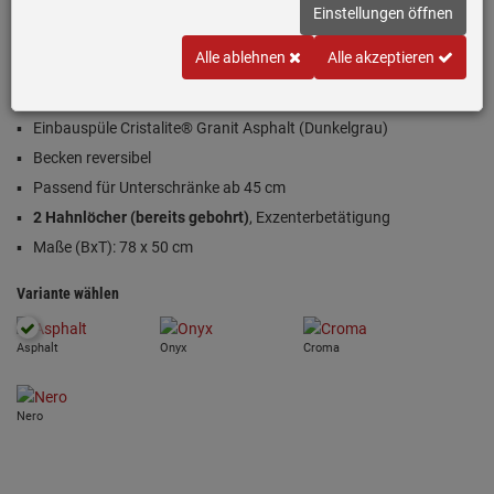
Einstellungen öffnen
(20)
Alle ablehnen
Alle akzeptieren
Inklusive 5 Jahre Garantie
Einbauspüle Cristalite® Granit Asphalt (Dunkelgrau)
Becken reversibel
Passend für Unterschränke ab 45 cm
2 Hahnlöcher (bereits gebohrt)
, Exzenterbetätigung
Maße (BxT): 78 x 50 cm
Variante wählen
Asphalt
Onyx
Croma
Nero