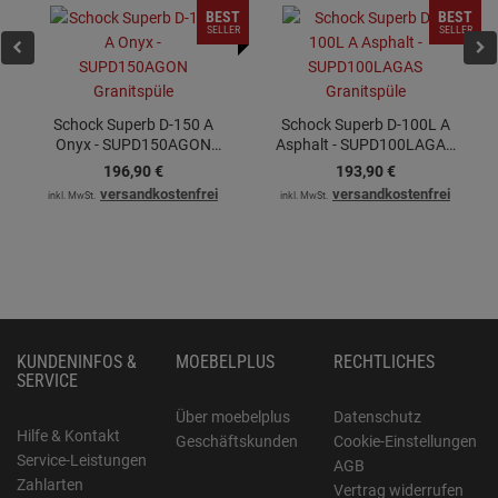
BEST
BEST
SELLER
SELLER
Schock Superb D-150 A
Schock Superb D-100L A
Onyx - SUPD150AGON
Asphalt - SUPD100LAGAS
Granitspüle
Granitspüle
196,
90
€
193,
90
€
versandkostenfrei
versandkostenfrei
inkl. MwSt.
inkl. MwSt.
KUNDENINFOS &
MOEBELPLUS
RECHTLICHES
SERVICE
Über moebelplus
Datenschutz
Hilfe & Kontakt
Geschäftskunden
Cookie-Einstellungen
Service-Leistungen
AGB
Zahlarten
Vertrag widerrufen