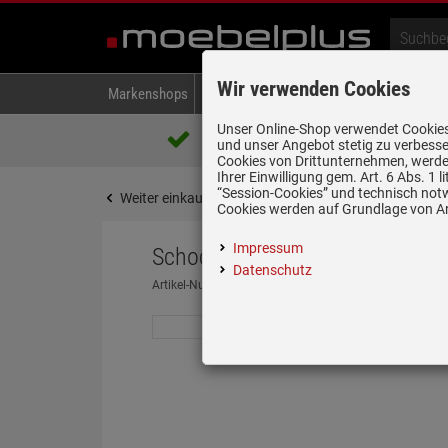
Wir verwenden Cookies
Markenshops
Backen & Kochen
Kühlen & Gefrieren
A
Unser Online-Shop verwendet Cookies,
Über 85.000 positive Bewertungen
und unser Angebot stetig zu verbesse
auf eBay, Amazon und Trusted Shops
Cookies von Drittunternehmen, werden
Ihrer Einwilligung gem. Art. 6 Abs. 1
“Session-Cookies” und technisch not
Weiter einkaufen
Startseite
Spülen & Armature
Cookies werden auf Grundlage von Art
Impressum
Schock Superb D-100L A Onyx 
Datenschutz
Artikel-Nummer:
19959161
| Herstellernummer:
SUPD