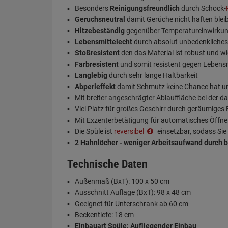
Besonders
Reinigungsfreundlich
durch Schock-
sich l
Geruchsneutral
damit Gerüche nicht haften blei
Wasse
Hitzebeständig
gegenüber Temperatureinwirkun
Lebensmittelecht
durch absolut unbedenkliches
Stoßresistent
den das Material ist robust und w
Farbresistent
und somit resistent gegen Lebensm
Langlebig
durch sehr lange Haltbarkeit
Abperleffekt
damit Schmutz keine Chance hat un
Mit breiter angeschrägter Ablauffläche bei der 
Viel Platz für großes Geschirr durch geräumiges
Mit Exzenterbetätigung für automatisches Öffne
Die Spüle ist
reversibel
einsetzbar, sodass Sie
2 Hahnlöcher - weniger Arbeitsaufwand durch b
Technische Daten
Außenmaß (BxT): 100 x 50 cm
Ausschnitt Auflage (BxT): 98 x 48 cm
Geeignet für Unterschrank ab 60 cm
Beckentiefe: 18 cm
Einbauart Spüle: Aufliegender Einbau