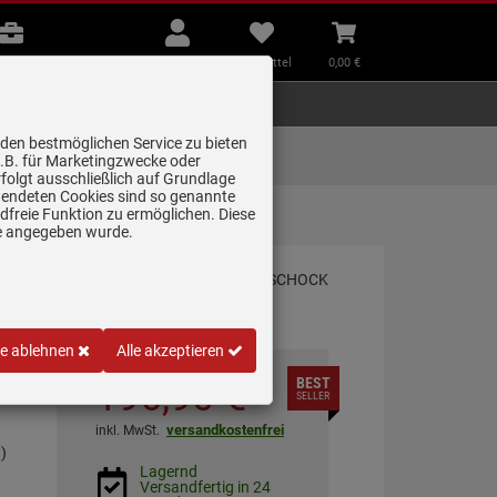
B2B
Mein
Merkzettel
Warenkorb
Beratung
Konto
aufklappen
aufklappen
Beratung
B2B
Mein Konto
Merkzettel
0,
00
€
Zubehör
Kleingeräte
Smart Home
 den bestmöglichen Service zu bieten
Lieferung zum
z.B. für Marketingzwecke oder
Wunschtermin
folgt ausschließlich auf Grundlage
erwendeten Cookies sind so genannte
freie Funktion zu ermöglichen. Diese
anit…
ge angegeben wurde.
le ablehnen
Alle akzeptieren
196,
90
€
BEST
SELLER
versandkostenfrei
inkl. MwSt.
)
Lagernd
Versandfertig in 24