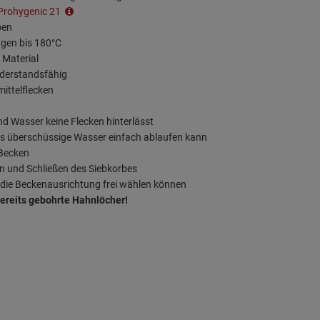
Prohygenic 21
eicht reinigen, oft reicht schon
ben
r und Spülmittel.
gen bis 180°C
 Material
iderstandsfähig
ittelflecken
d Wasser keine Flecken hinterlässt
das überschüssige Wasser einfach ablaufen kann
 Becken
n und Schließen des Siebkorbes
 die Beckenausrichtung frei wählen können
ereits gebohrte Hahnlöcher!