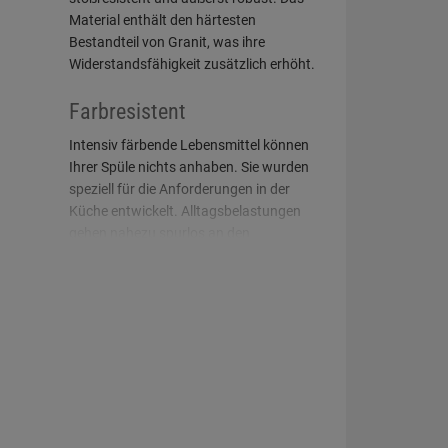
Material enthält den härtesten
Bestandteil von Granit, was ihre
Widerstandsfähigkeit zusätzlich erhöht.
Farbresistent
Intensiv färbende Lebensmittel können
Ihrer Spüle nichts anhaben. Sie wurden
speziell für die Anforderungen in der
Küche entwickelt. Alltagsbelastungen
gehen nahezu spurlos an den
bewährten Materialtechnologien
vorüber.
Exzenterbedienung
Spülen, die mit einer Exzenterbedienung
versehen sind, gestatten Ihnen eine
komfortable Nutzung. Diese Funktion
ermöglicht es, den Ablauf der Spüle
bequem über einen Drehknopf zu öffnen