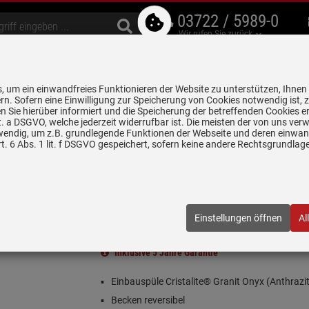
03722 / 5989-0
Wir rufen Sie zurück
bzugshauben
Geschirrspüler
Waschen & Trocknen
Spülen & Armaturen
 um ein einwandfreies Funktionieren der Website zu unterstützen, Ihnen
5 Jahre Garantie auf
rn. Sofern eine Einwilligung zur Speicherung von Cookies notwendig ist, 
alle gekennzeichneten Produkte
 Sie hierüber informiert und die Speicherung der betreffenden Cookies er
 lit. a DSGVO, welche jederzeit widerrufbar ist. Die meisten der von uns v
wendig, um z.B. grundlegende Funktionen der Webseite und deren einwand
n
Granitspülen
Schock Superb D-100L A Onyx - SUPD100LAGON Gr
. 6 Abs. 1 lit. f DSGVO gespeichert, sofern keine andere Rechtsgrundla
- SUPD100LAGON Granitspüle
100LAGON
| EAN:
4014949553967
Einstellungen öffnen
Al
(20)
Inklusive 5 Jahre Garantie
Einbauspüle Cristalite® Granit Onyx (Anthrazit
Becken reversibel