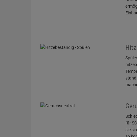
ermögl
Einbau
Hitz
Spüle
hitzeb
Tempe
stand
mache
Geru
Schlec
für S
sie si
so kon