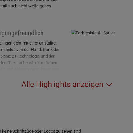
amit auch nicht weitergeben
igungsfreundlich
inigen geht mit einer Cristalite-
 mühelos von der Hand. Dank der
gienic 21-Technologie und der
llen Oberflächenstruktur haben
tz und Ablagerungen kaum eine
e.
Alle Highlights anzeigen
rleffekt
K-Spülen sind mit einem
effekt ausgestattet. Dieser Effekt
dafür, dass sich Schmutz und
ien nicht auf der Oberfläche
n keine Schriftzüge oder Logos zu sehen sind
tzen können. Dadurch lassen sie