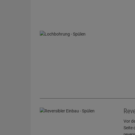
Reve
Vor d
Seite 
revers