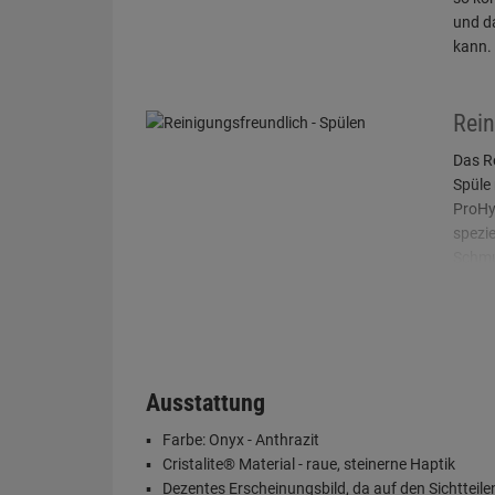
und d
kann.
Rein
Das Re
Spüle
ProHy
spezie
Schmu
Chanc
Abpe
SCHOC
Ausstattung
Abperl
Farbe: Onyx - Anthrazit
sorgt 
Cristalite® Material - raue, steinerne Haptik
Bakter
Dezentes Erscheinungsbild, da auf den Sichtteile
festse