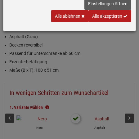
Einstellungen öffnen
Einloggen und Bewertung schreiben
Alle ablehnen
Alle akzeptieren
Inklusive 5 Jahre Garantie
Asphalt (Grau)
Becken reversibel
Passend für Unterschränke ab 60 cm
Exzenterbetätigung
Maße (B x T): 100 x 51 cm
In wenigen Schritten zum Wunschartikel
1.
Variante wählen
Nero
Asphalt