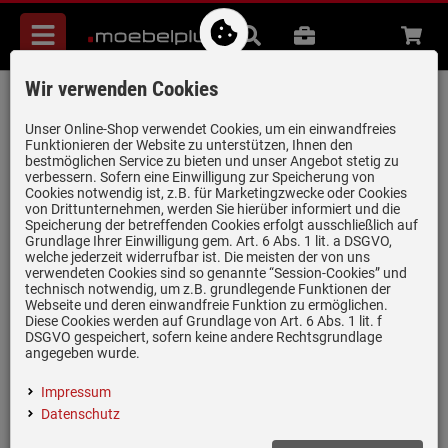
Menü
Suche
B2B
Beratung
Waren
aufkl
Wir verwenden Cookies
Schock Manhattan D-100L A Asphalt -
MAND100LAGAS Granitspüle
Unser Online-Shop verwendet Cookies, um ein einwandfreies
Funktionieren der Website zu unterstützen, Ihnen den
Artikel-Nummer:
19960304
| Herstellernummer:
MAND100LAGAS
|
bestmöglichen Service zu bieten und unser Angebot stetig zu
verbessern. Sofern eine Einwilligung zur Speicherung von
EAN:
4014949481765
Cookies notwendig ist, z.B. für Marketingzwecke oder Cookies
von Drittunternehmen, werden Sie hierüber informiert und die
Speicherung der betreffenden Cookies erfolgt ausschließlich auf
Grundlage Ihrer Einwilligung gem. Art. 6 Abs. 1 lit. a DSGVO,
welche jederzeit widerrufbar ist. Die meisten der von uns
verwendeten Cookies sind so genannte “Session-Cookies” und
technisch notwendig, um z.B. grundlegende Funktionen der
Webseite und deren einwandfreie Funktion zu ermöglichen.
Diese Cookies werden auf Grundlage von Art. 6 Abs. 1 lit. f
DSGVO gespeichert, sofern keine andere Rechtsgrundlage
angegeben wurde.
Impressum
Datenschutz