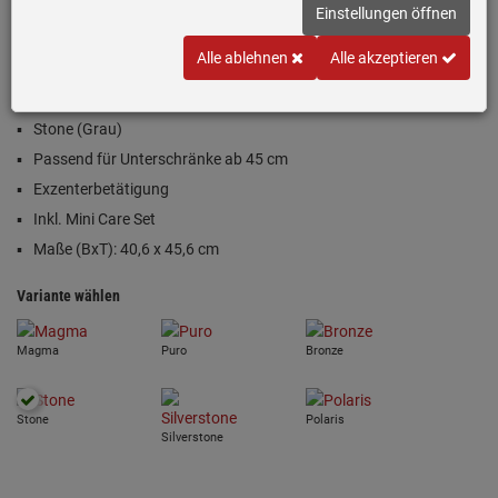
Einstellungen öffnen
Einloggen und Bewertung schreiben
Alle ablehnen
Alle akzeptieren
Inklusive 5 Jahre Garantie
Stone (Grau)
Passend für Unterschränke ab 45 cm
Exzenterbetätigung
Inkl. Mini Care Set
Maße (BxT): 40,6 x 45,6 cm
Variante wählen
Magma
Puro
Bronze
Stone
Polaris
Silverstone