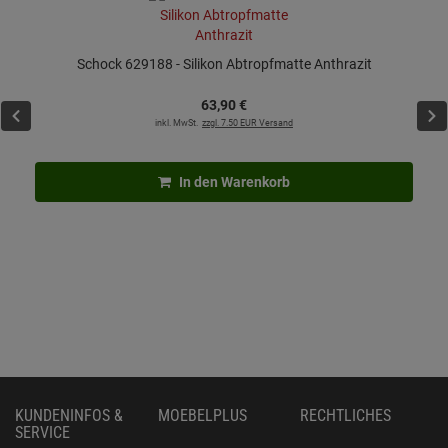
Schock 629188 - Silikon Abtropfmatte Anthrazit
63,
90
€
inkl. MwSt.
zzgl. 7.50 EUR Versand
In den Warenkorb
KUNDENINFOS &
MOEBELPLUS
RECHTLICHES
SERVICE