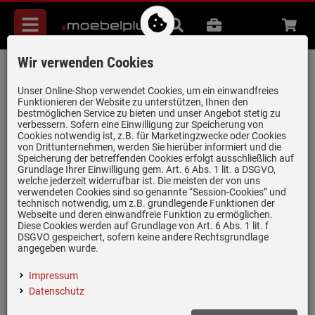
Menü
Suche
B2B
Beratung
Waren
aufkl
Wir verwenden Cookies
Schock Greenwich N-100S U Stone -
GREN100SUSTO Granitspüle
Unser Online-Shop verwendet Cookies, um ein einwandfreies
Funktionieren der Website zu unterstützen, Ihnen den
Artikel-Nummer:
19949711
| Herstellernummer:
GREN100SUSTO
|
bestmöglichen Service zu bieten und unser Angebot stetig zu
verbessern. Sofern eine Einwilligung zur Speicherung von
EAN:
4014949424274
Cookies notwendig ist, z.B. für Marketingzwecke oder Cookies
von Drittunternehmen, werden Sie hierüber informiert und die
Speicherung der betreffenden Cookies erfolgt ausschließlich auf
Grundlage Ihrer Einwilligung gem. Art. 6 Abs. 1 lit. a DSGVO,
welche jederzeit widerrufbar ist. Die meisten der von uns
verwendeten Cookies sind so genannte “Session-Cookies” und
technisch notwendig, um z.B. grundlegende Funktionen der
Webseite und deren einwandfreie Funktion zu ermöglichen.
Diese Cookies werden auf Grundlage von Art. 6 Abs. 1 lit. f
DSGVO gespeichert, sofern keine andere Rechtsgrundlage
angegeben wurde.
Impressum
Datenschutz