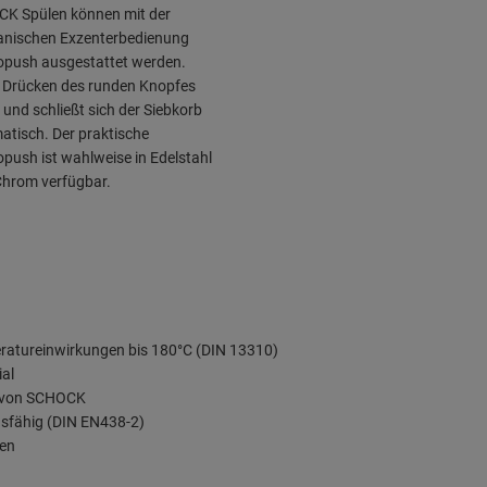
K Spülen können mit der
nischen Exzenterbedienung
push ausgestattet werden.
 Drücken des runden Knopfes
 und schließt sich der Siebkorb
atisch. Der praktische
push ist wahlweise in Edelstahl
Chrom verfügbar.
ratureinwirkungen bis 180°C (DIN 13310)
ial
ät von SCHOCK
ndsfähig (DIN EN438-2)
ken