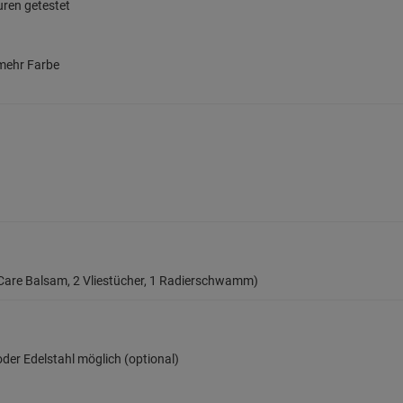
ren getestet
 mehr Farbe
sy Care Balsam, 2 Vliestücher, 1 Radierschwamm)
oder Edelstahl möglich (optional)