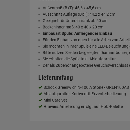
Außenmaß (BxT): 45,6 x 45,6 cm
Ausschnitt Auflage (BxT): 44,2 x 44,2 cm
Geeignet für Unterschrank ab 50 cm
Beckeninnenmaß: 40 x 40 x 20 cm
Einbauart Spüle: Aufliegender Einbau
Für den Einbau von oben für alle Arten von Arbei
Sie möchten in ihrer Spüle eine LED-Beleuchtung
Bitte nutzen Sie den beigelegten Diamantbohrer
Sie erhalten die Spüle inkl. Ablaufgarnitur
Der als Zubehör angebotene Geruchsverschluss (S
Lieferumfang
Schock Greenwich N-100 A Stone - GREN100AST
Ablaufgarnitur, Korbventil, Exzenterbedienung
Mini Care Set
Hinweis:
Anlieferung erfolgt auf Holz-Palette