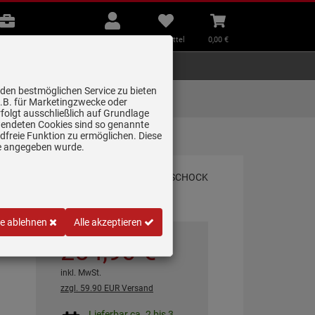
B2B
Mein
Merkzettel
Warenkorb
Beratung
Konto
aufklappen
aufklappen
Beratung
B2B
Mein Konto
Merkzettel
0,
00
€
Zubehör
Kleingeräte
Smart Home
 den bestmöglichen Service zu bieten
Lieferung zum
z.B. für Marketingzwecke oder
Wunschtermin
folgt ausschließlich auf Grundlage
erwendeten Cookies sind so genannte
freie Funktion zu ermöglichen. Diese
STO Gran…
ge angegeben wurde.
le ablehnen
Alle akzeptieren
254,
90
€
inkl. MwSt.
zzgl. 59.90 EUR Versand
Lieferbar ca. 2 bis 3