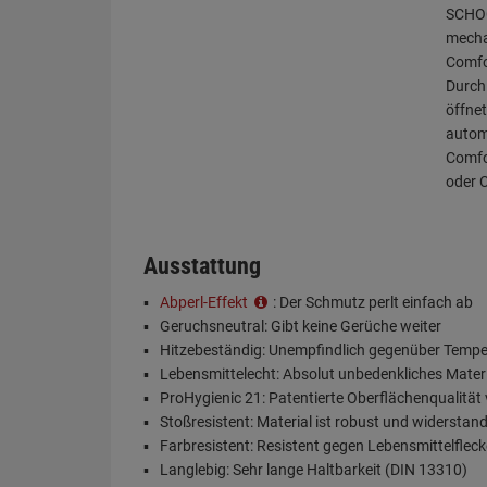
SCHOC
mecha
Comfo
Durch
öffnet
autom
Comfo
oder 
Ausstattung
Abperl-Effekt
: Der Schmutz perlt einfach ab
Geruchsneutral: Gibt keine Gerüche weiter
Hitzebeständig: Unempfindlich gegenüber Tempe
Lebensmittelecht: Absolut unbedenkliches Mater
ProHygienic 21: Patentierte Oberflächenqualit
Stoßresistent: Material ist robust und widersta
Farbresistent: Resistent gegen Lebensmittelflec
Langlebig: Sehr lange Haltbarkeit (DIN 13310)