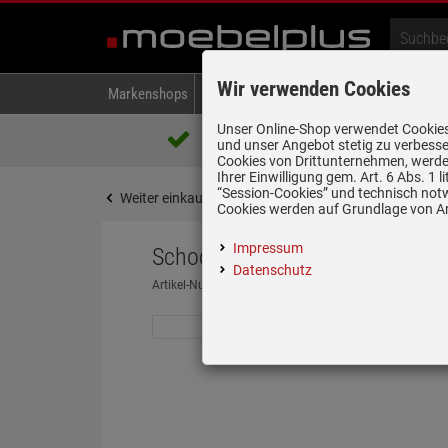
Wir verwenden Cookies
Markenshops
Backen & Kochen
Kühlen & Gefrieren
A
Unser Online-Shop verwendet Cookies,
Über 85.000 positive Bewertungen
und unser Angebot stetig zu verbesse
auf eBay, Amazon und Trusted Shops
Cookies von Drittunternehmen, werden
Ihrer Einwilligung gem. Art. 6 Abs. 1
“Session-Cookies” und technisch not
Weiter einkaufen
Startseite
Spülen & Armature
Cookies werden auf Grundlage von Art
Impressum
Schock Greenwich N-100 A Sto
Datenschutz
Artikel-Nummer:
19948539
| Herstellernummer:
GREN