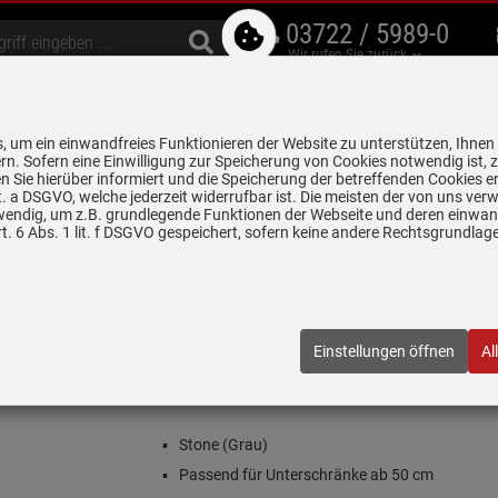
03722 / 5989-0
Wir rufen Sie zurück
bzugshauben
Geschirrspüler
Waschen & Trocknen
Spülen & Armaturen
 um ein einwandfreies Funktionieren der Website zu unterstützen, Ihnen
5 Jahre Garantie auf
rn. Sofern eine Einwilligung zur Speicherung von Cookies notwendig ist, 
alle gekennzeichneten Produkte
 Sie hierüber informiert und die Speicherung der betreffenden Cookies er
 lit. a DSGVO, welche jederzeit widerrufbar ist. Die meisten der von uns v
wendig, um z.B. grundlegende Funktionen der Webseite und deren einwand
n
Nanogranitspülen
Schock Greenwich N-100 A Stone - GREN100A
. 6 Abs. 1 lit. f DSGVO gespeichert, sofern keine andere Rechtsgrundla
ne - GREN100ASTO Granitspüle
100ASTO
| EAN:
4014949424700
Einstellungen öffnen
Al
Einloggen und Bewertung schreiben
Inklusive 5 Jahre Garantie
Stone (Grau)
Passend für Unterschränke ab 50 cm