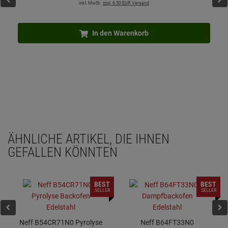
inkl. MwSt.
zzgl. 6.50 EUR Versand
In den Warenkorb
ÄHNLICHE ARTIKEL, DIE IHNEN
GEFALLEN KÖNNTEN
BEST
BEST
SELLER
SELLER
Neff B54CR71N0 Pyrolyse
Neff B64FT33N0