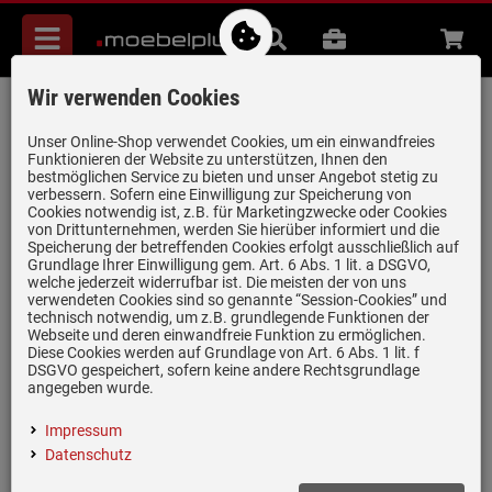
Menü
Suche
B2B
Beratung
Waren
aufkl
Wir verwenden Cookies
Neff B1ACE2AG3 Backofen Graphite-
Grey
Unser Online-Shop verwendet Cookies, um ein einwandfreies
Funktionieren der Website zu unterstützen, Ihnen den
Artikel-Nummer:
19981085
| Herstellernummer:
B1ACE2AG3
|
bestmöglichen Service zu bieten und unser Angebot stetig zu
verbessern. Sofern eine Einwilligung zur Speicherung von
EAN:
4242004281030
Cookies notwendig ist, z.B. für Marketingzwecke oder Cookies
von Drittunternehmen, werden Sie hierüber informiert und die
Speicherung der betreffenden Cookies erfolgt ausschließlich auf
Grundlage Ihrer Einwilligung gem. Art. 6 Abs. 1 lit. a DSGVO,
welche jederzeit widerrufbar ist. Die meisten der von uns
verwendeten Cookies sind so genannte “Session-Cookies” und
technisch notwendig, um z.B. grundlegende Funktionen der
Webseite und deren einwandfreie Funktion zu ermöglichen.
Diese Cookies werden auf Grundlage von Art. 6 Abs. 1 lit. f
DSGVO gespeichert, sofern keine andere Rechtsgrundlage
angegeben wurde.
Impressum
Datenschutz
Einloggen und Bewertung schreiben