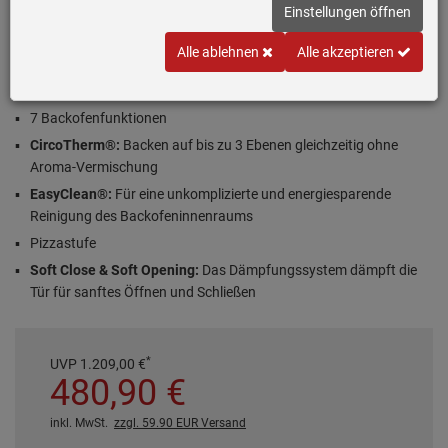
A+
Einstellungen öffnen
Produktdatenblatt
Alle ablehnen
Alle akzeptieren
Inklusive 5 Jahre Garantie
7 Backofenfunktionen
CircoTherm®:
Backen auf bis zu 3 Ebenen gleichzeitig ohne
Aroma-Vermischung
EasyClean®:
Für eine unkomplizierte und energiesparende
Reinigung des Backofeninnenraums
Pizzastufe
Soft Close & Soft Opening:
Das Dämpfungssystem dämpft die
Tür für sanftes Öffnen und Schließen
*
UVP
1.209,
00
€
480,
90
€
inkl. MwSt.
zzgl. 59.90 EUR Versand