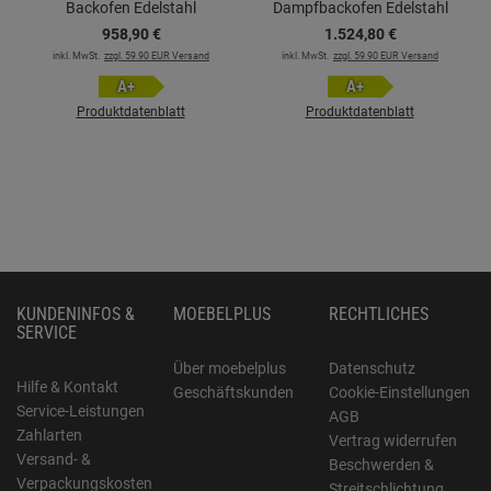
Backofen Edelstahl
Dampfbackofen Edelstahl
958,
90
€
1.524,
80
€
inkl. MwSt.
zzgl. 59.90 EUR Versand
inkl. MwSt.
zzgl. 59.90 EUR Versand
A+
A+
Produktdatenblatt
Produktdatenblatt
KUNDENINFOS &
MOEBELPLUS
RECHTLICHES
SERVICE
Über moebelplus
Datenschutz
Hilfe & Kontakt
Geschäftskunden
Cookie-Einstellungen
Service-Leistungen
AGB
Zahlarten
Vertrag widerrufen
Versand- &
Beschwerden &
Verpackungskosten
Streitschlichtung