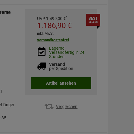
Creme
*
BEST
UVP
1.499,
00
€
SELLER
1.186,
90
€
inkl. MwSt.
versandkostenfrei
Lagernd
Versandfertig in 24
Stunden
Versand
per Spedition
Artikel ansehen
d
l länger
Vergleichen
: 35