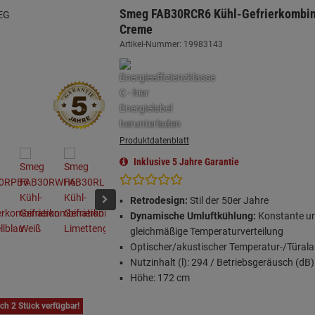
Smeg FAB30RCR6 Kühl-Gefrierkombin
Creme
Artikel-Nummer: 19983143
Produktdatenblatt
Inklusive 5 Jahre Garantie
Retrodesign:
Stil der 50er Jahre
Dynamische Umluftkühlung:
Konstante u
gleichmäßige Temperaturverteilung
Optischer/akustischer Temperatur-/Türal
Nutzinhalt (l): 294 / Betriebsgeräusch (dB)
Höhe: 172 cm
ch 2 Stück verfügbar!