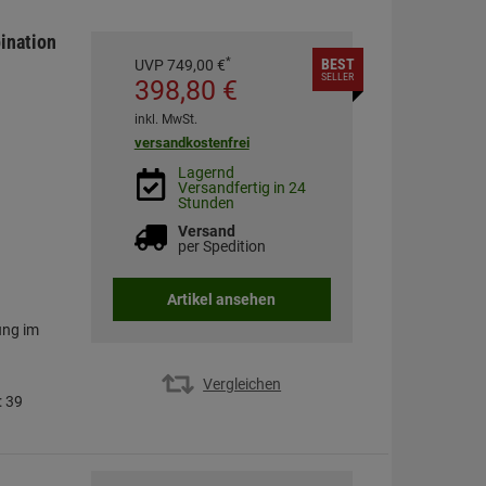
ination
*
BEST
UVP
749,
00
€
SELLER
398,
80
€
inkl. MwSt.
versandkostenfrei
Lagernd
Versandfertig in 24
Stunden
Versand
per Spedition
Artikel ansehen
ung im
Vergleichen
: 39