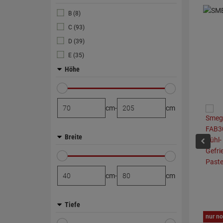
B (8)
C (93)
D (39)
E (35)
Höhe
cm
-
cm
Breite
cm
-
cm
Tiefe
nur no