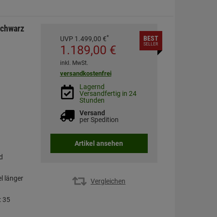
chwarz
*
BEST
UVP
1.499,
00
€
SELLER
1.189,
00
€
inkl. MwSt.
versandkostenfrei
Lagernd
Versandfertig in 24
Stunden
Versand
per Spedition
Artikel ansehen
d
l länger
Vergleichen
: 35