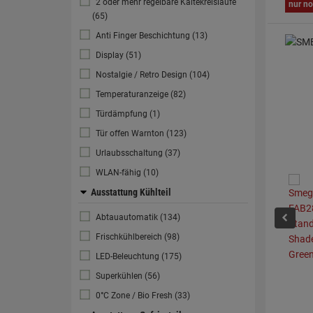
2 oder mehr regelbare Kältekreisläufe
nur no
(65)
Anti Finger Beschichtung (13)
Display (51)
Nostalgie / Retro Design (104)
Temperaturanzeige (82)
Türdämpfung (1)
Tür offen Warnton (123)
Urlaubsschaltung (37)
WLAN-fähig (10)
Ausstattung Kühlteil
Abtauautomatik (134)
Frischkühlbereich (98)
LED-Beleuchtung (175)
Superkühlen (56)
0°C Zone / Bio Fresh (33)