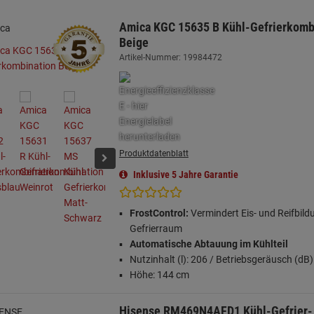
Amica KGC 15635 B Kühl-Gefrierkomb
Beige
Artikel-Nummer: 19984472
Produktdatenblatt
Inklusive 5 Jahre Garantie
FrostControl:
Vermindert Eis- und Reifbild
Gefrierraum
Automatische Abtauung im Kühlteil
Nutzinhalt (l): 206 / Betriebsgeräusch (dB)
Höhe: 144 cm
Hisense RM469N4AFD1 Kühl-Gefrier-