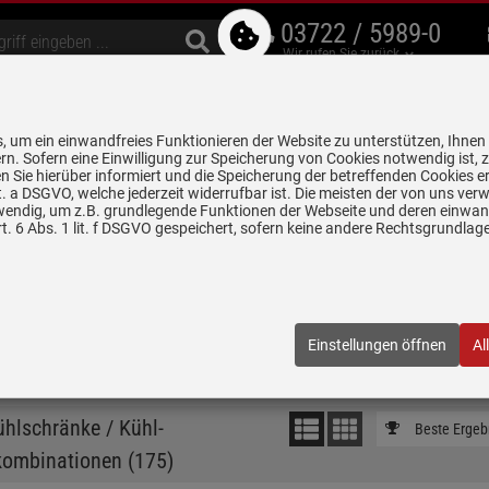
03722 / 5989-0
Wir rufen Sie zurück
bzugshauben
Geschirrspüler
Waschen & Trocknen
Spülen & Armaturen
 um ein einwandfreies Funktionieren der Website zu unterstützen, Ihnen
5 Jahre Garantie auf
rn. Sofern eine Einwilligung zur Speicherung von Cookies notwendig ist, 
alle gekennzeichneten Produkte
 Sie hierüber informiert und die Speicherung der betreffenden Cookies er
 lit. a DSGVO, welche jederzeit widerrufbar ist. Die meisten der von uns v
chen 8 und 10 Uhr werden einige Bilder und PDFs zeitweise nicht angeze
wendig, um z.B. grundlegende Funktionen der Webseite und deren einwand
. 6 Abs. 1 lit. f DSGVO gespeichert, sofern keine andere Rechtsgrundla
e / Kühl- Gefrierkombinationen
istehender Kühlschrank bietet Ihnen maximale Flexibilität, ein modernes
Einstellungen öffnen
Al
lus finden Sie eine
große Auswahl an Standkühlschränken und Kühl-Ge
ever miteinander verbinden.
Mehr erfahren …
hlschränke / Kühl-
Beste Ergeb
rkombinationen
(
175
)