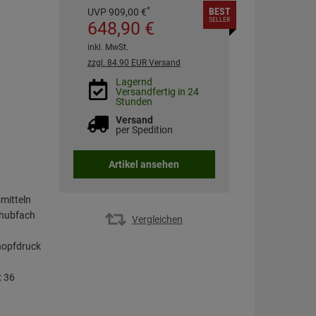
*
BEST
UVP
909,
00
€
SELLER
648,
90
€
inkl. MwSt.
zzgl. 84.90 EUR Versand
Lagernd
Versandfertig in 24
Stunden
Versand
per Spedition
Artikel ansehen
smitteln
hubfach
Vergleichen
nopfdruck
: 36