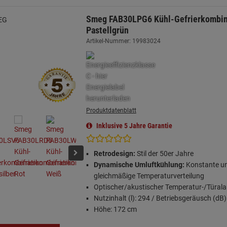
Smeg FAB30LPG6 Kühl-Gefrierkombin
Pastellgrün
Artikel-Nummer: 19983024
Produktdatenblatt
Inklusive 5 Jahre Garantie
Retrodesign:
Stil der 50er Jahre
Dynamische Umluftkühlung:
Konstante u
gleichmäßige Temperaturverteilung
Optischer/akustischer Temperatur-/Türal
Nutzinhalt (l): 294 / Betriebsgeräusch (dB)
Höhe: 172 cm