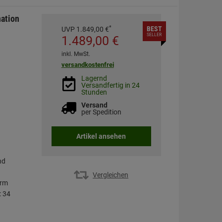
ation
*
BEST
UVP
1.849,
00
€
SELLER
1.489,
00
€
inkl. MwSt.
versandkostenfrei
Lagernd
Versandfertig in 24
Stunden
Versand
per Spedition
Artikel ansehen
nd
Vergleichen
arm
: 34