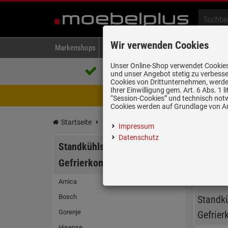
Wir verwenden Cookies
Markenshops
Backen & Kochen
Kühlen & Gefrieren
A
Unser Online-Shop verwendet Cookies,
Über 85.000 positive Bewertungen
und unser Angebot stetig zu verbesse
auf eBay, Amazon und Trusted Shops
Cookies von Drittunternehmen, werden
Ihrer Einwilligung gem. Art. 6 Abs. 1
Achtung Wartungsarbeiten! Zwis
“Session-Cookies” und technisch not
Cookies werden auf Grundlage von Art
Startseite
Kühlen & Gefrieren
Standkühlschränk
Impressum
Datenschutz
Standkühlschränke / Kühl-
Ein fre
Gefrierkombinationen
moebelp
(175)
Stil cl
Amica
Bosch
Standkü
Gorenje
Gefrie
Hisense