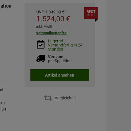
ation
*
BEST
UVP
1.849,
00
€
SELLER
1.524,
00
€
inkl. MwSt.
versandkostenfrei
Lagernd
Versandfertig in 24
Stunden
Versand
per Spedition
Artikel ansehen
nd
Vergleichen
arm
: 34