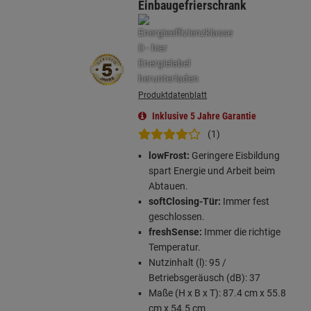
Einbaugefrierschrank
Produktdatenblatt
Inklusive 5 Jahre Garantie
(1)
lowFrost:
Geringere Eisbildung
spart Energie und Arbeit beim
Abtauen.
softClosing-Tür:
Immer fest
geschlossen.
freshSense:
Immer die richtige
Temperatur.
Nutzinhalt (l): 95 /
Betriebsgeräusch (dB): 37
Maße (H x B x T): 87.4 cm x 55.8
cm x 54.5 cm