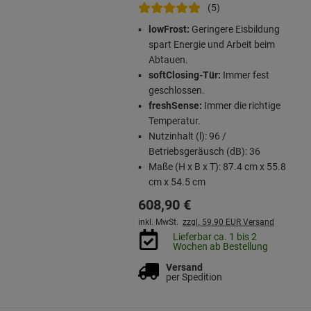
(5)
lowFrost:
Geringere Eisbildung
spart Energie und Arbeit beim
Abtauen.
softClosing-Tür:
Immer fest
geschlossen.
freshSense:
Immer die richtige
Temperatur.
Nutzinhalt (l): 96 /
Betriebsgeräusch (dB): 36
Maße (H x B x T): 87.4 cm x 55.8
cm x 54.5 cm
608,
90
€
inkl. MwSt.
zzgl. 59.90 EUR Versand
Lieferbar ca. 1 bis 2
Wochen ab Bestellung
Versand
per Spedition