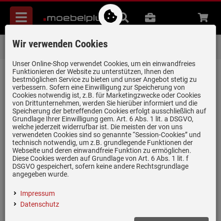
Menü
Suche
B2B
Beratung
Waren
aufkl
Wir verwenden Cookies
Lieferung zum
Wunschtermin
Unser Online-Shop verwendet Cookies, um ein einwandfreies
Startseite
Kühlen & Gefrieren
Einbaugefrierschränke
Funktionieren der Website zu unterstützen, Ihnen den
bestmöglichen Service zu bieten und unser Angebot stetig zu
verbessern. Sofern eine Einwilligung zur Speicherung von
Einbaugefrierschränke
Cookies notwendig ist, z.B. für Marketingzwecke oder Cookies
(32)
von Drittunternehmen, werden Sie hierüber informiert und die
Speicherung der betreffenden Cookies erfolgt ausschließlich auf
Grundlage Ihrer Einwilligung gem. Art. 6 Abs. 1 lit. a DSGVO,
AEG
Bosch
NEFF
Siemens
V-ZUG
Amica
Bauknech
welche jederzeit widerrufbar ist. Die meisten der von uns
verwendeten Cookies sind so genannte “Session-Cookies” und
technisch notwendig, um z.B. grundlegende Funktionen der
Webseite und deren einwandfreie Funktion zu ermöglichen.
Unsichtbar hinter der Küchenfront integriert, bietet ein
Diese Cookies werden auf Grundlage von Art. 6 Abs. 1 lit. f
DSGVO gespeichert, sofern keine andere Rechtsgrundlage
Einbaugefrierschrank jede Menge Stauraum und leistungsstarke
angegeben wurde.
Gefriertechnik. Moderne Geräte arbeiten
energieeffizient
,
leise
und verfügen über
clevere Funktionen
. Ob als Hochschrank oder
Impressum
Unterbau: Entdecken Sie jetzt Gefrierschränke zum Einbau von
Datenschutz
moebelplus!
Mehr erfahren …