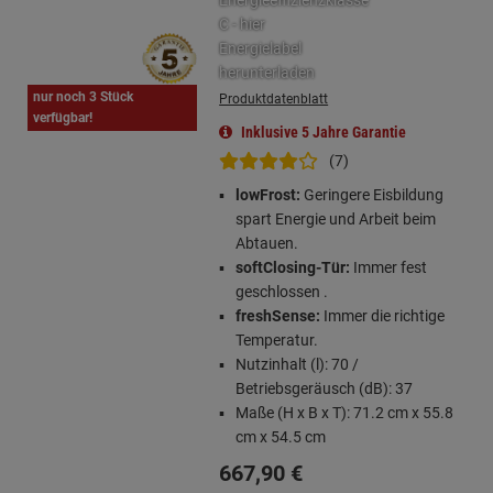
nur noch 3 Stück
Produktdatenblatt
verfügbar!
Inklusive 5 Jahre Garantie
(7)
lowFrost:
Geringere Eisbildung
spart Energie und Arbeit beim
Abtauen.
softClosing-Tür:
Immer fest
geschlossen .
freshSense:
Immer die richtige
Temperatur.
Nutzinhalt (l): 70 /
Betriebsgeräusch (dB): 37
Maße (H x B x T): 71.2 cm x 55.8
cm x 54.5 cm
667,
90
€