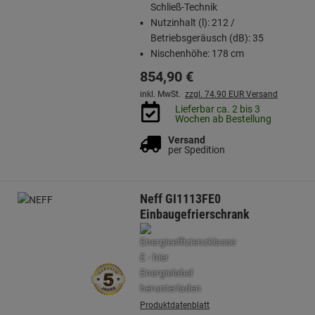
Schließ-Technik
Nutzinhalt (l): 212 /
Betriebsgeräusch (dB): 35
Nischenhöhe: 178 cm
854,
90
€
inkl. MwSt.
zzgl. 74.90 EUR Versand
Lieferbar ca. 2 bis 3
Wochen ab Bestellung
Versand
per Spedition
Neff GI1113FE0
Einbaugefrierschrank
Produktdatenblatt