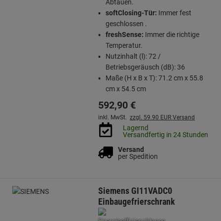
Abtauen.
softClosing-Tür:
Immer fest
geschlossen .
freshSense:
Immer die richtige
Temperatur.
Nutzinhalt (l): 72 /
Betriebsgeräusch (dB): 36
Maße (H x B x T): 71.2 cm x 55.8
cm x 54.5 cm
592,
90
€
inkl. MwSt.
zzgl. 59.90 EUR Versand
Lagernd
Versandfertig in 24 Stunden
Versand
per Spedition
Siemens GI11VADC0
Einbaugefrierschrank