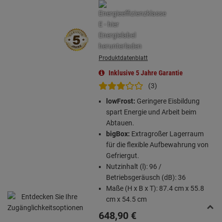
Produktdatenblatt
Inklusive 5 Jahre Garantie
(3)
lowFrost:
Geringere Eisbildung
spart Energie und Arbeit beim
Abtauen.
bigBox:
Extragroßer Lagerraum
für die flexible Aufbewahrung von
Gefriergut.
Nutzinhalt (l): 96 /
Betriebsgeräusch (dB): 36
Maße (H x B x T): 87.4 cm x 55.8
cm x 54.5 cm
648,
90
€