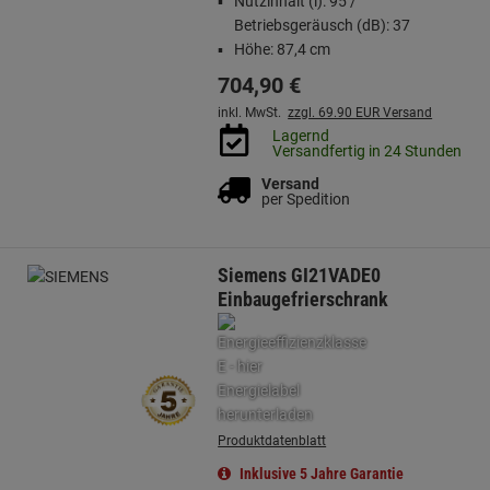
Nutzinhalt (l): 95 /
Betriebsgeräusch (dB): 37
Höhe: 87,4 cm
704,
90
€
inkl. MwSt.
zzgl. 69.90 EUR Versand
Lagernd
Versandfertig in 24 Stunden
Versand
per Spedition
Siemens GI21VADE0
Einbaugefrierschrank
Produktdatenblatt
Inklusive 5 Jahre Garantie