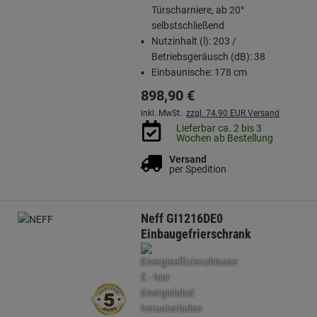
Türscharniere, ab 20°
selbstschließend
Nutzinhalt (l): 203 /
Betriebsgeräusch (dB): 38
Einbaunische: 178 cm
898,
90
€
inkl. MwSt.
zzgl. 74.90 EUR Versand
Lieferbar ca. 2 bis 3
Wochen ab Bestellung
Versand
per Spedition
Neff GI1216DE0
Einbaugefrierschrank