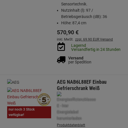
Sensortechnik.
Nutzinhalt (l): 97 /
Betriebsgeräusch (dB): 36
Höhe: 87,4 cm
570,
90
€
inkl. MwSt.
zzgl. 69.90 EUR Versand
Lagernd
Versandfertig in 24 Stunden
Versand
per Spedition
AEG NAB6L88EF Einbau
Gefrierschrank Weiß
nur noch 3 Stück
verfügbar!
Produktdatenblatt