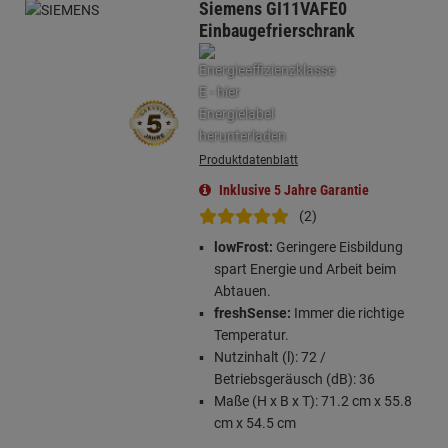
Siemens GI11VAFE0
Einbaugefrierschrank
Produktdatenblatt
Inklusive 5 Jahre Garantie
(2)
lowFrost:
Geringere Eisbildung
spart Energie und Arbeit beim
Abtauen.
freshSense:
Immer die richtige
Temperatur.
Nutzinhalt (l): 72 /
Betriebsgeräusch (dB): 36
Maße (H x B x T): 71.2 cm x 55.8
cm x 54.5 cm