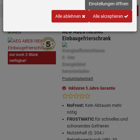
Einstellungen öffnen
Produktfilter
Alle ablehnen
Alle akzeptieren
AEG ABE818E6NC
Einbaugefrierschrank
nur noch 3 Stück
verfügbar!
Produktdatenblatt
Inklusive 5 Jahre Garantie
NoFrost:
Kein Abtauen mehr
nötig
FROSTMATIC
für schnelles und
schonendes Gefrieren
Nutzinhalt (l): 204 /
Betriebsgeräusch (dB): 39