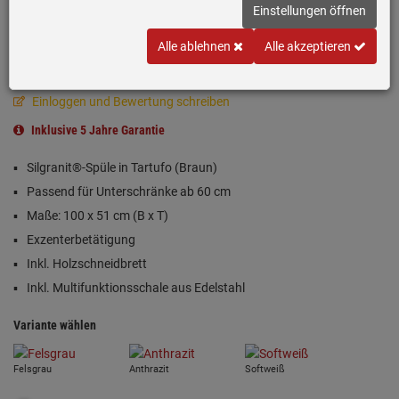
Einstellungen öffnen
Alle ablehnen
Alle akzeptieren
Einloggen und Bewertung schreiben
Inklusive 5 Jahre Garantie
Silgranit®-Spüle in Tartufo (Braun)
Passend für Unterschränke ab 60 cm
Maße: 100 x 51 cm (B x T)
Exzenterbetätigung
Inkl. Holzschneidbrett
Inkl. Multifunktionsschale aus Edelstahl
Variante wählen
Felsgrau
Anthrazit
Softweiß