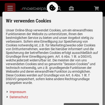
Menü
Suche
B2B
Beratung
Waren
aufkl
Wir verwenden Cookies
Blanco Axia III 6 S Tartufo - 523 469
Granitspüle
Unser Online-Shop verwendet Cookies, um ein einwandfreies
Funktionieren der Website zu unterstützen, Ihnen den
Artikel-Nummer:
19958818
| Herstellernummer:
523469
|
bestmöglichen Service zu bieten und unser Angebot stetig zu
verbessern. Sofern eine Einwilligung zur Speicherung von
EAN:
4020684683005
Cookies notwendig ist, z.B. für Marketingzwecke oder Cookies
von Drittunternehmen, werden Sie hierüber informiert und die
Speicherung der betreffenden Cookies erfolgt ausschließlich auf
Grundlage Ihrer Einwilligung gem. Art. 6 Abs. 1 lit. a DSGVO,
welche jederzeit widerrufbar ist. Die meisten der von uns
verwendeten Cookies sind so genannte “Session-Cookies” und
technisch notwendig, um z.B. grundlegende Funktionen der
Webseite und deren einwandfreie Funktion zu ermöglichen.
Diese Cookies werden auf Grundlage von Art. 6 Abs. 1 lit. f
DSGVO gespeichert, sofern keine andere Rechtsgrundlage
angegeben wurde.
Impressum
Datenschutz