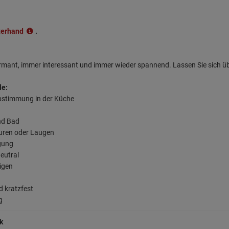
terhand
.
armant, immer interessant und immer wieder spannend. Lassen Sie sich ü
le:
abstimmung in der Küche
nd Bad
äuren oder Laugen
rgung
eutral
nigen
d kratzfest
g
k