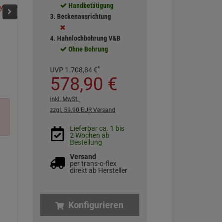
Handbetätigung
Almond
Stone White
Chromit
Weiß (alpin)
Timber
Fossi
3. Beckenausrichtung
4. Hahnlochbohrung V&B
Ohne Bohrung
*
UVP
1.708,
84
€
578,
90
€
inkl. MwSt.
zzgl. 59.90 EUR Versand
Lieferbar ca. 1 bis
2 Wochen ab
Bestellung
Versand
per trans-o-flex
direkt ab Hersteller
Konfigurieren