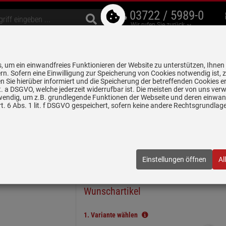
03722 / 5989-0
Wir rufen Sie zurück
bzugshauben
Geschirrspüler
Waschen & Trocknen
Spülen & Armaturen
 um ein einwandfreies Funktionieren der Website zu unterstützen, Ihnen
5 Jahre Garantie auf
rn. Sofern eine Einwilligung zur Speicherung von Cookies notwendig ist, 
alle gekennzeichneten Produkte
 Sie hierüber informiert und die Speicherung der betreffenden Cookies er
 lit. a DSGVO, welche jederzeit widerrufbar ist. Die meisten der von uns v
wendig, um z.B. grundlegende Funktionen der Webseite und deren einwand
n
Keramikspülen
Villeroy & Boch Timeline 60 Ivory - 6790 01 FU Ke…
. 6 Abs. 1 lit. f DSGVO gespeichert, sofern keine andere Rechtsgrundla
ory - 6790 01 FU Keramikspüle Handbetätigung
1FU
| EAN:
4051202020309
Einstellungen öffnen
Al
In wenigen Schritten zum
Wunschartikel
1.
Variante wählen