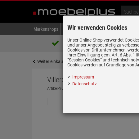
Wir verwenden Cookies
Markenshops
Backen & Kochen
Kühlen & Gefrieren
A
Unser Online-Shop verwendet Cookies,
Über 85.000 positive Bewertungen
und unser Angebot stetig zu verbesse
auf eBay, Amazon und Trusted Shops
Cookies von Drittunternehmen, werden
Ihrer Einwilligung gem. Art. 6 Abs. 1
“Session-Cookies” und technisch not
Weiter einkaufen
Startseite
Spülen & Armature
Cookies werden auf Grundlage von Art
Impressum
Villeroy & Boch Timeline 60 Iv
Datenschutz
Artikel-Nummer:
19939452
| Herstellernummer:
67900