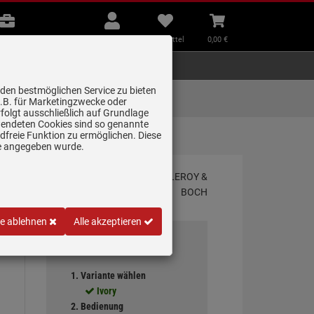
B2B
Mein
Merkzettel
Warenkorb
Beratung
Konto
aufklappen
aufklappen
Beratung
B2B
Mein Konto
Merkzettel
0,
00
€
Zubehör
Kleingeräte
Smart Home
 den bestmöglichen Service zu bieten
Lieferung zum
z.B. für Marketingzwecke oder
Wunschtermin
folgt ausschließlich auf Grundlage
erwendeten Cookies sind so genannte
freie Funktion zu ermöglichen. Diese
ge angegeben wurde.
le ablehnen
Alle akzeptieren
Ihre Auswahl
1. Variante wählen
Ivory
2. Bedienung