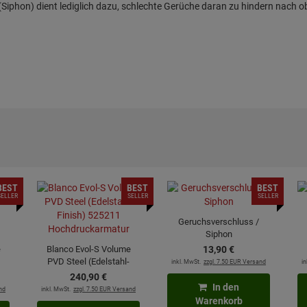
iphon) dient lediglich dazu, schlechte Gerüche daran zu hindern nach o
BEST
BEST
BEST
SELLER
SELLER
SELLER
Geruchsverschluss /
Siphon
e
Blanco Evol-S Volume
13,
90
€
PVD Steel (Edelstahl-
inkl. MwSt.
zzgl. 7.50 EUR Versand
in
Finish) 525211
240,
90
€
Hochdruckarmatur
In den
nd
inkl. MwSt.
zzgl. 7.50 EUR Versand
Warenkorb