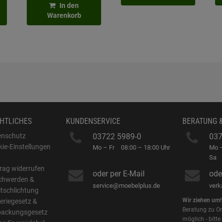
In den
Warenkorb
HTLICHES
KUNDENSERVICE
BERATUNG 
enschutz
03722 5989-0
037
ie-Einstellungen
Mo – Fr
08:00 – 18:00 Uhr
Mo –
B
Sa
rag widerrufen
oder per E-Mail
ode
chwerden &
service@moebelplus.de
ver
itschlichtung
Wir ziehen um!
eriegesetz &
Beratung zu On
packungsgesetz
möglich - bitte