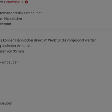
ion
Ceramicplus
t rechts oder links einbaubar
ten Hahnlöcher
erchromt
s können Hahnlöcher direkt im Werk für Sie vorgebohrt werden.
ng und/oder Armatur
sser von 35 mm.
k einbaubar
inbaubar