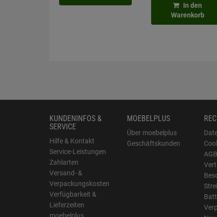
In den
Warenkorb
KUNDENINFOS &
MOEBELPLUS
REC
SERVICE
Über moebelplus
Dat
Hilfe & Kontakt
Geschäftskunden
Cook
Service-Leistungen
AG
Zahlarten
Vert
Versand- &
Bes
Verpackungskosten
Stre
Verfügbarkeit &
Batt
Lieferzeiten
Ver
moebelplus