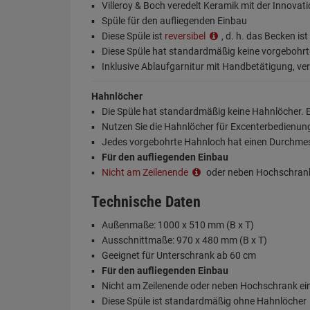
Villeroy & Boch veredelt Keramik mit der Innovat
Spüle für den aufliegenden Einbau
Diese Spüle ist
reversibel
, d. h. das Becken is
Diese Spüle hat standardmäßig keine vorgebohr
Inklusive Ablaufgarnitur mit Handbetätigung, v
Hahnlöcher
Die Spüle hat standardmäßig keine Hahnlöcher. E
Nutzen Sie die Hahnlöcher für Excenterbedienu
Jedes vorgebohrte Hahnloch hat einen Durchme
Für den aufliegenden Einbau
Nicht am Zeilenende
oder neben Hochschran
Technische Daten
Außenmaße: 1000 x 510 mm (B x T)
Ausschnittmaße: 970 x 480 mm (B x T)
Geeignet für Unterschrank ab 60 cm
Für den aufliegenden Einbau
Nicht am Zeilenende oder neben Hochschrank e
Diese Spüle ist standardmäßig ohne Hahnlöcher