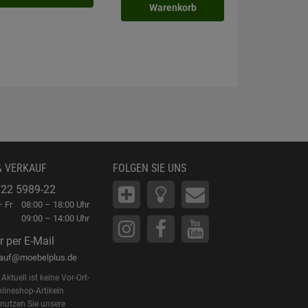
inkl. MwSt.
zzgl. 6
Warenkorb
In
Waren
& VERKAUF
FOLGEN SIE UNS
22 5989-22
 Fr
08:00 – 18:00 Uhr
09:00 – 14:00 Uhr
r per E-Mail
kauf@moebelplus.de
Aktuell ist keine Vor-Ort-
lineshop-Artikeln
 nutzen Sie unsere