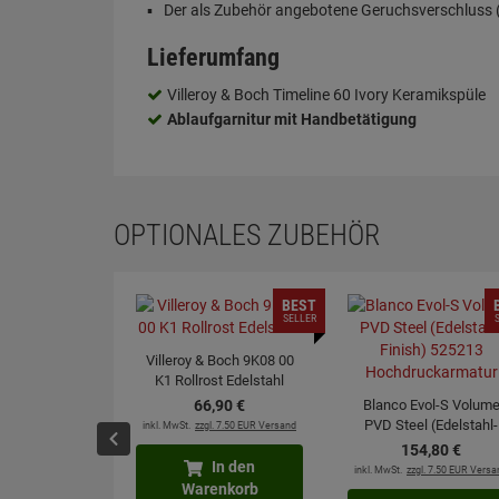
Der als Zubehör angebotene Geruchsverschluss (S
Lieferumfang
Villeroy & Boch Timeline 60 Ivory Keramikspüle
Ablaufgarnitur mit Handbetätigung
OPTIONALES ZUBEHÖR
BEST
SELLER
Villeroy & Boch 9K08 00
K1 Rollrost Edelstahl
66,
90
€
Blanco Evol-S Volum
PVD Steel (Edelstahl-
inkl. MwSt.
zzgl. 7.50 EUR Versand
Finish) 525213
154,
80
€
Hochdruckarmatur
In den
inkl. MwSt.
zzgl. 7.50 EUR Versa
Warenkorb