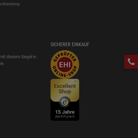
aufberatung.
SICHERER EINKAUF
mit diesem Siegel in
ie
.