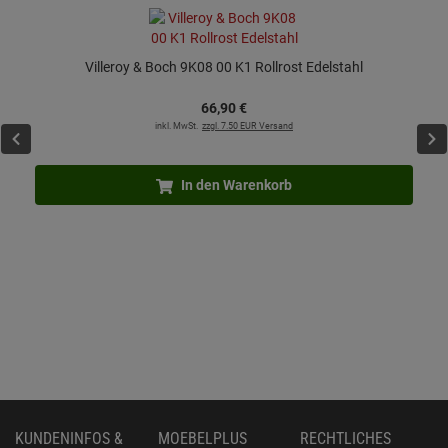
Villeroy & Boch 9K08 00 K1 Rollrost Edelstahl
66,
90
€
inkl. MwSt.
zzgl. 7.50 EUR Versand
In den Warenkorb
KUNDENINFOS &
MOEBELPLUS
RECHTLICHES