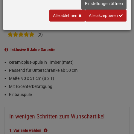
Einstellungen öffnen
Alle ablehnen
Alle akzeptieren
(2)
Inklusive 5 Jahre Garantie
ceramicplus-Spüle in Timber (matt)
Passend für Unterschränke ab 50 cm
Maße: 90 x 51 cm (B x T)
Mit Excenterbetätigung
Einbauspüle
In wenigen Schritten zum Wunschartikel
1.
Variante wählen