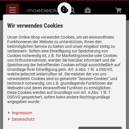
Menü
Suche
B2B
Beratung
Waren
aufkl
Wir verwenden Cookies
Villeroy & Boch Timeline 50 Timber -
3307 02 TR Keramikspüle
Unser Online-Shop verwendet Cookies, um ein einwandfreies
Funktionieren der Website zu unterstützen, Ihnen den
Exzenterbetätigung
bestmöglichen Service zu bieten und unser Angebot stetig zu
verbessern. Sofern eine Einwilligung zur Speicherung von
Artikel-Nummer:
19943627
| Herstellernummer:
330702TR
|
Cookies notwendig ist, z.B. für Marketingzwecke oder Cookies
EAN:
4051202338589
von Drittunternehmen, werden Sie hierüber informiert und die
Speicherung der betreffenden Cookies erfolgt ausschließlich auf
Grundlage Ihrer Einwilligung gem. Art. 6 Abs. 1 lit. a DSGVO,
welche jederzeit widerrufbar ist. Die meisten der von uns
verwendeten Cookies sind so genannte “Session-Cookies” und
technisch notwendig, um z.B. grundlegende Funktionen der
Webseite und deren einwandfreie Funktion zu ermöglichen.
Diese Cookies werden auf Grundlage von Art. 6 Abs. 1 lit. f
DSGVO gespeichert, sofern keine andere Rechtsgrundlage
angegeben wurde.
Impressum
Datenschutz