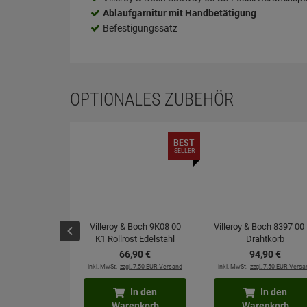
Ablaufgarnitur mit Handbetätigung
Befestigungssatz
OPTIONALES ZUBEHÖR
BEST
SELLER
Villeroy & Boch 9K08 00
Villeroy & Boch 8397 00
K1 Rollrost Edelstahl
Drahtkorb
66,
90
€
94,
90
€
inkl. MwSt.
zzgl. 7.50 EUR Versand
inkl. MwSt.
zzgl. 7.50 EUR Versa
In den
In den
Warenkorb
Warenkorb