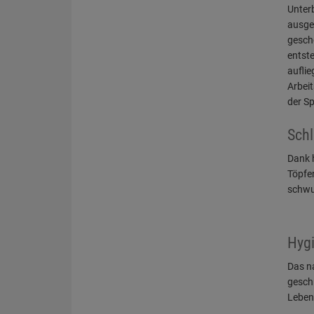
Unterb
ausges
gesch
entste
aufli
Arbeit
der Sp
Schl
Dank h
Töpfe
schwu
Hygi
Das na
gesch
Leben