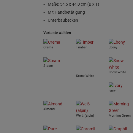
Maße: 54,5 x 44,0 cm (B x T)
Mit Handbetätigung
Unterbaubecken
Variante wählen
Crema
Timber
Ebony
Steam
Snow White
Stone White
Ivory
Almond
Weiß (alpin)
Morning Green