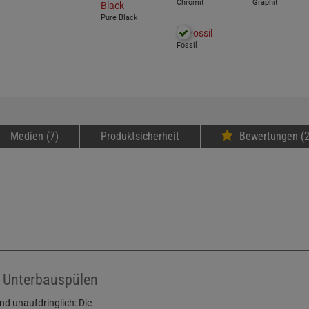
Chromit
Graphit
Pure Black
Fossil
Medien (7)
Produktsicherheit
Bewertungen (2
 Unterbauspülen
nd unaufdringlich: Die