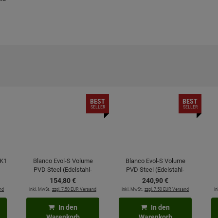
BEST
BEST
SELLER
SELLER
 K1
Blanco Evol-S Volume
Blanco Evol-S Volume
PVD Steel (Edelstahl-
PVD Steel (Edelstahl-
Finish) 525213
Finish) 525211
154,
80
€
240,
90
€
Hochdruckarmatur
Hochdruckarmatur
nd
inkl. MwSt.
zzgl. 7.50 EUR Versand
inkl. MwSt.
zzgl. 7.50 EUR Versand
in
In den
In den
Warenkorb
Warenkorb