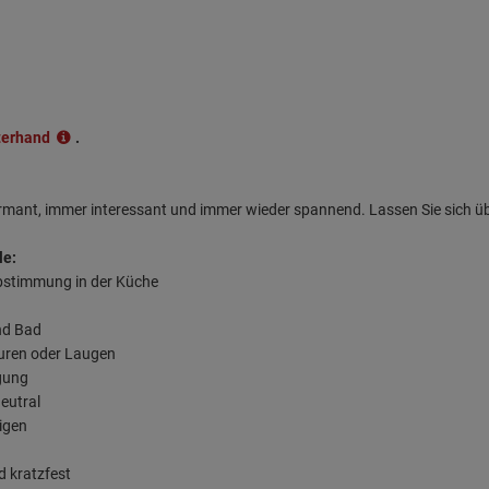
terhand
.
armant, immer interessant und immer wieder spannend. Lassen Sie sich ü
le:
abstimmung in der Küche
nd Bad
äuren oder Laugen
rgung
eutral
nigen
d kratzfest