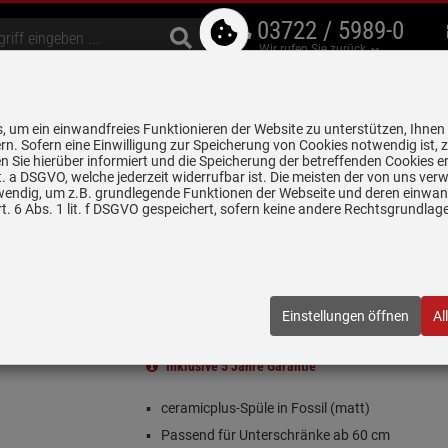
03722 / 5989-0
Wir rufen Sie zurück
bzugshauben
Geschirrspüler
Waschen & Trocknen
Spülen & Armaturen
 um ein einwandfreies Funktionieren der Website zu unterstützen, Ihnen
5 Jahre Garantie auf
rn. Sofern eine Einwilligung zur Speicherung von Cookies notwendig ist, 
alle gekennzeichneten Produkte
 Sie hierüber informiert und die Speicherung der betreffenden Cookies er
 lit. a DSGVO, welche jederzeit widerrufbar ist. Die meisten der von uns v
wendig, um z.B. grundlegende Funktionen der Webseite und deren einwand
n
Keramikspülen
Villeroy & Boch Subway 60 SU Fossil - 3310 01 KD 
. 6 Abs. 1 lit. f DSGVO gespeichert, sofern keine andere Rechtsgrundla
Fossil - 3310 01 KD Keramikspüle Handbetätigun
1KD
| EAN:
4051202310172
Einstellungen öffnen
Al
(2)
Inklusive 5 Jahre Garantie
ceramicplus-Spüle in Fossil (matt)
Passend für Unterschränke ab 60 cm