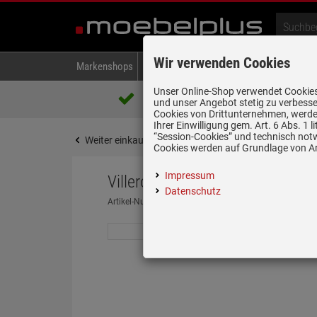
Wir verwenden Cookies
Markenshops
Backen & Kochen
Kühlen & Gefrieren
A
Unser Online-Shop verwendet Cookies,
Über 85.000 positive Bewertungen
und unser Angebot stetig zu verbesse
auf eBay, Amazon und Trusted Shops
Cookies von Drittunternehmen, werden
Ihrer Einwilligung gem. Art. 6 Abs. 1
“Session-Cookies” und technisch not
Weiter einkaufen
Startseite
Spülen & Armature
Cookies werden auf Grundlage von Art
Impressum
Villeroy & Boch Subway 60 SU 
Datenschutz
Artikel-Nummer:
19940069
| Herstellernummer:
33100