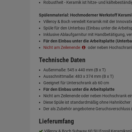
Robustheit - Keramik ist hitze- und kältebeständi
Spülenmaterial: Hochmoderner Werkstoff Kerami
Villeroy & Boch veredelt Keramik mit der Innovat
Spüle für den Unterbau (Einbau unter die Arbeits
Inklusive Ablaufgarnitur mit Handbetätigung, v
Für den Einbau unter die Arbeitsplatte (Unterb
Nicht am Zeilenende
oder neben Hochschran
Technische Daten
Außenmaße: 545 x 440 mm (B x T)
Ausschnittmaße: 483 x 374 mm (B x T)
Geeignet für Unterschrank ab 60 cm
Für den Einbau unter die Arbeitsplatte
Nicht am Zeilenende oder neben Hochschrank e
Diese Spüle ist standardmäßig ohne Hahnlöcher
Der als Zubehör angebotene Geruchsverschluss (S
Lieferumfang
Villeroy & Boch Subway 60 SU Fossil Keramikspü