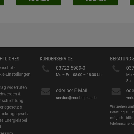
HTLICHES
KUNDENSERVICE
BERATUNG 
enschutz
03722 5989-0
037
ie-Einstellungen
Mo – Fr
08:00 – 18:00 Uhr
Mo –
B
Sa
rag widerrufen
oder per E-Mail
ode
chwerden &
service@moebelplus.de
ver
itschlichtung
Wir ziehen um!
eriegesetz &
Beratung zu On
packungsgesetz
möglich - bitte
s Energielabel
telefonische K
1
ressum