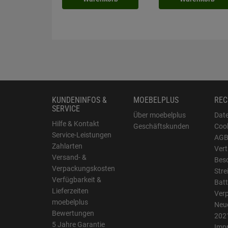
KUNDENINFOS &
MOEBELPLUS
REC
SERVICE
Über moebelplus
Dat
Hilfe & Kontakt
Geschäftskunden
Cook
Service-Leistungen
AG
Zahlarten
Vert
Versand- &
Bes
Verpackungskosten
Stre
Verfügbarkeit &
Batt
Lieferzeiten
Ver
moebelplus
Neue
Bewertungen
202
5 Jahre Garantie
Imp