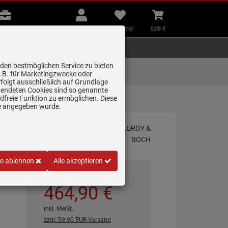
B2B
Mein
Merkzettel
Warenkorb
Beratung
Konto
aufklappen
aufklappen
Beratung
B2B
Mein Konto
Merkzettel
0,
00
€
Zubehör
Kleingeräte
Smart Home
 den bestmöglichen Service zu bieten
Lieferung zum
z.B. für Marketingzwecke oder
Wunschtermin
folgt ausschließlich auf Grundlage
erwendeten Cookies sind so genannte
freie Funktion zu ermöglichen. Diese
…
ge angegeben wurde.
g
le ablehnen
Alle akzeptieren
*
UVP
1.483,
93
€
464,
90
€
inkl. MwSt.
zzgl. 59.90 EUR Versand