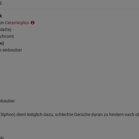
g
k
ion
Ceramicplus
platte)
erchromt
au)
k einbaubar
inbaubar
iphon) dient lediglich dazu, schlechte Gerüche daran zu hindern nach o
le