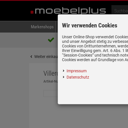
Wir verwenden Cookies
Markenshops
Backen & Kochen
Kühlen & Gefrieren
A
Unser Online-Shop verwendet Cookies,
Über 85.000 positive Bewertungen
und unser Angebot stetig zu verbesse
auf eBay, Amazon und Trusted Shops
Cookies von Drittunternehmen, werden
Ihrer Einwilligung gem. Art. 6 Abs. 1
“Session-Cookies” und technisch not
Weiter einkaufen
Startseite
Spülen & Armature
Cookies werden auf Grundlage von Art
Impressum
Villeroy & Boch Subway 50 SU 
Datenschutz
Artikel-Nummer:
19967126
| Herstellernummer:
33250