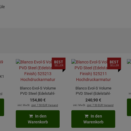
üle
BEST
BEST
SELLER
SELLER
 K1
Blanco Evol-S Volume
Blanco Evol-S Volume
PVD Steel (Edelstahl-
PVD Steel (Edelstahl-
nd
in
Finish) 525213
Finish) 525211
154,
80
€
240,
90
€
Hochdruckarmatur
Hochdruckarmatur
inkl. MwSt.
zzgl. 7.50 EUR Versand
inkl. MwSt.
zzgl. 7.50 EUR Versand
In den
In den
Warenkorb
Warenkorb