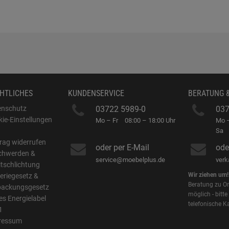
HTLICHES
KUNDENSERVICE
BERATUNG 
enschutz
03722 5989-0
037
ie-Einstellungen
Mo – Fr
08:00 – 18:00 Uhr
Mo –
B
Sa
rag widerrufen
oder per E-Mail
ode
chwerden &
service@moebelplus.de
ver
itschlichtung
Wir ziehen um!
eriegesetz &
Beratung zu On
packungsgesetz
möglich - bitte
s Energielabel
telefonische K
1
ressum