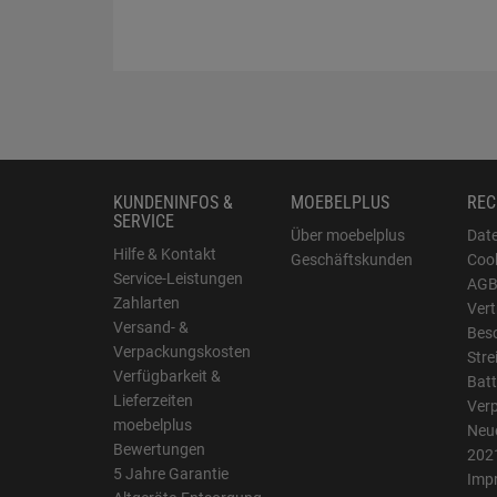
KUNDENINFOS &
MOEBELPLUS
REC
SERVICE
Über moebelplus
Dat
Hilfe & Kontakt
Geschäftskunden
Cook
Service-Leistungen
AG
Zahlarten
Vert
Versand- &
Bes
Verpackungskosten
Stre
Verfügbarkeit &
Batt
Lieferzeiten
Ver
moebelplus
Neue
Bewertungen
202
5 Jahre Garantie
Imp