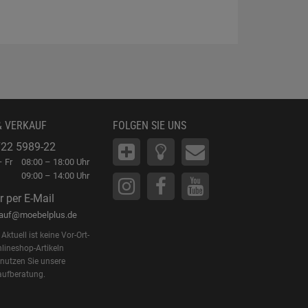
Waren
& VERKAUF
FOLGEN SIE UNS
22 5989-22
 Fr
08:00 – 18:00 Uhr
09:00 – 14:00 Uhr
r per E-Mail
kauf@moebelplus.de
Aktuell ist keine Vor-Ort-
lineshop-Artikeln
 nutzen Sie unsere
aufberatung.