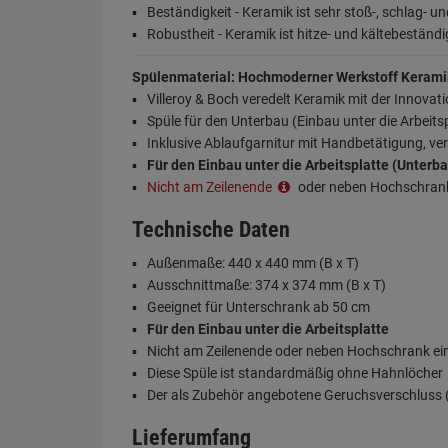
Beständigkeit - Keramik ist sehr stoß-, schlag- un
Robustheit - Keramik ist hitze- und kältebeständi
Spülenmaterial: Hochmoderner Werkstoff Kerami
Villeroy & Boch veredelt Keramik mit der Innovat
Spüle für den Unterbau (Einbau unter die Arbeits
Inklusive Ablaufgarnitur mit Handbetätigung, v
Für den Einbau unter die Arbeitsplatte (Unterb
Nicht am Zeilenende
oder neben Hochschran
Technische Daten
Außenmaße: 440 x 440 mm (B x T)
Ausschnittmaße: 374 x 374 mm (B x T)
Geeignet für Unterschrank ab 50 cm
Für den Einbau unter die Arbeitsplatte
Nicht am Zeilenende oder neben Hochschrank e
Diese Spüle ist standardmäßig ohne Hahnlöcher
Der als Zubehör angebotene Geruchsverschluss (S
Lieferumfang