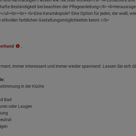
terhand
.
armant, immer interessant und immer wieder spannend. Lassen Sie sich ü
le:
abstimmung in der Küche
nd Bad
äuren oder Laugen
rgung
eutral
nigen