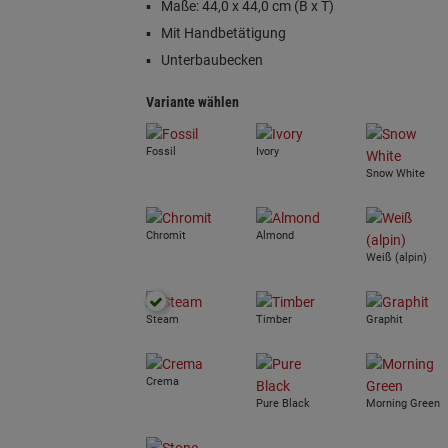
Maße: 44,0 x 44,0 cm (B x T)
Mit Handbetätigung
Unterbaubecken
Variante wählen
Fossil
Ivory
Snow White
Chromit
Almond
Weiß (alpin)
Steam
Timber
Graphit
Crema
Pure Black
Morning Green