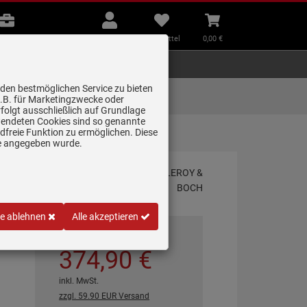
B2B
Mein
Merkzettel
Warenkorb
Beratung
Konto
aufklappen
aufklappen
Beratung
B2B
Mein Konto
Merkzettel
0,
00
€
Zubehör
Kleingeräte
Smart Home
 den bestmöglichen Service zu bieten
Lieferung zum
z.B. für Marketingzwecke oder
Wunschtermin
folgt ausschließlich auf Grundlage
erwendeten Cookies sind so genannte
freie Funktion zu ermöglichen. Diese
 K…
ge angegeben wurde.
ng
le ablehnen
Alle akzeptieren
*
UVP
1.226,
89
€
374,
90
€
inkl. MwSt.
zzgl. 59.90 EUR Versand