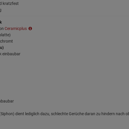
d kratzfest
g
k
ion
Ceramicplus
platte)
erchromt
au)
k einbaubar
inbaubar
iphon) dient lediglich dazu, schlechte Gerüche daran zu hindern nach o