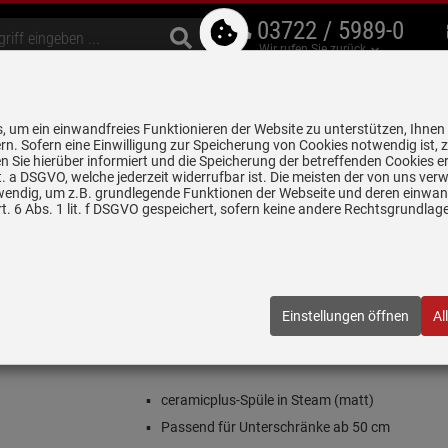
03722 / 5989-0
Wir rufen Sie zurück
bzugshauben
Geschirrspüler
Waschen & Trocknen
Spülen & Armaturen
 um ein einwandfreies Funktionieren der Website zu unterstützen, Ihnen
5 Jahre Garantie auf
rn. Sofern eine Einwilligung zur Speicherung von Cookies notwendig ist, 
alle gekennzeichneten Produkte
 Sie hierüber informiert und die Speicherung der betreffenden Cookies er
 lit. a DSGVO, welche jederzeit widerrufbar ist. Die meisten der von uns v
wendig, um z.B. grundlegende Funktionen der Webseite und deren einwand
n
Keramikspülen
Villeroy & Boch Subway 50 SU Steam - 3325 01 SM
. 6 Abs. 1 lit. f DSGVO gespeichert, sofern keine andere Rechtsgrundla
Steam - 3325 01 SM Keramikspüle Handbetätigu
1SM
| EAN:
4051202586010
Einstellungen öffnen
Al
Einloggen und Bewertung schreiben
Inklusive 5 Jahre Garantie
ceramicplus-Spüle in Steam (matt)
Passend für Unterschränke ab 50 cm