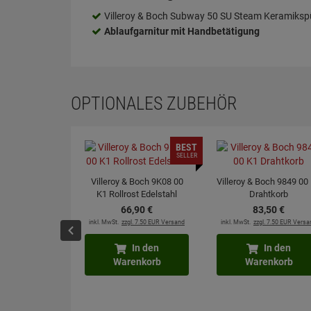
Villeroy & Boch Subway 50 SU Steam Keramiksp
Ablaufgarnitur mit Handbetätigung
OPTIONALES ZUBEHÖR
BEST
SELLER
Villeroy & Boch 9K08 00
Villeroy & Boch 9849 00
K1 Rollrost Edelstahl
Drahtkorb
66,
90
€
83,
50
€
inkl. MwSt.
zzgl. 7.50 EUR Versand
inkl. MwSt.
zzgl. 7.50 EUR Versa
In den
In den
Warenkorb
Warenkorb