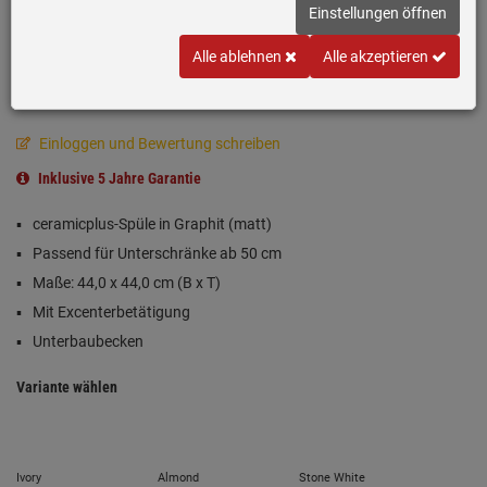
Einstellungen öffnen
Alle ablehnen
Alle akzeptieren
Einloggen und Bewertung schreiben
Inklusive 5 Jahre Garantie
ceramicplus-Spüle in Graphit (matt)
Passend für Unterschränke ab 50 cm
Maße: 44,0 x 44,0 cm (B x T)
Mit Excenterbetätigung
Unterbaubecken
Variante wählen
Ivory
Almond
Stone White