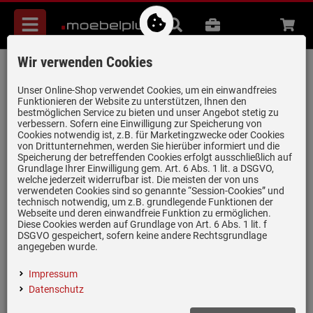
Menü
Suche
B2B
Beratung
Waren
aufkl
Wir verwenden Cookies
Villeroy & Boch Subway 50 SU Graphit -
3325 02 i4 Keramikspüle
Unser Online-Shop verwendet Cookies, um ein einwandfreies
Funktionieren der Website zu unterstützen, Ihnen den
Exzenterbetätigung
bestmöglichen Service zu bieten und unser Angebot stetig zu
verbessern. Sofern eine Einwilligung zur Speicherung von
Artikel-Nummer:
19943644
| Herstellernummer:
332502i4
|
Cookies notwendig ist, z.B. für Marketingzwecke oder Cookies
EAN:
4051202343477
von Drittunternehmen, werden Sie hierüber informiert und die
Speicherung der betreffenden Cookies erfolgt ausschließlich auf
Grundlage Ihrer Einwilligung gem. Art. 6 Abs. 1 lit. a DSGVO,
welche jederzeit widerrufbar ist. Die meisten der von uns
verwendeten Cookies sind so genannte “Session-Cookies” und
technisch notwendig, um z.B. grundlegende Funktionen der
Webseite und deren einwandfreie Funktion zu ermöglichen.
Diese Cookies werden auf Grundlage von Art. 6 Abs. 1 lit. f
DSGVO gespeichert, sofern keine andere Rechtsgrundlage
angegeben wurde.
Impressum
Datenschutz