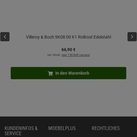
Villeroy & Boch 9K08 00 K1 Rollrost Edelstahl
66,
90
€
inkl. MwSt.
zzgl. 7.50 EUR Versand
In den Warenkorb
KUNDENINFOS &
MOEBELPLUS
RECHTLICHES
SERVICE