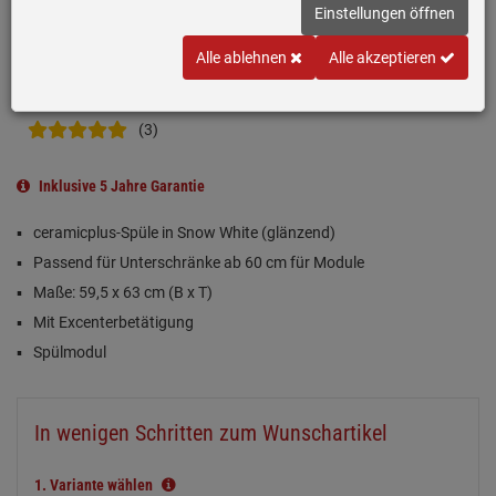
Einstellungen öffnen
Alle ablehnen
Alle akzeptieren
(3)
Inklusive 5 Jahre Garantie
ceramicplus-Spüle in Snow White (glänzend)
Passend für Unterschränke ab 60 cm für Module
Maße: 59,5 x 63 cm (B x T)
Mit Excenterbetätigung
Spülmodul
In wenigen Schritten zum Wunschartikel
1.
Variante wählen