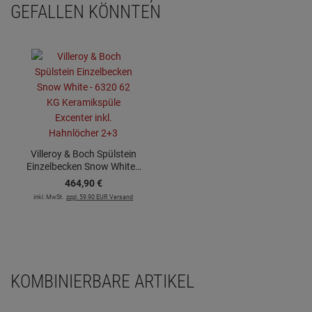
GEFALLEN KÖNNTEN
Villeroy & Boch Spülstein
Einzelbecken Snow White -
6320 62 KG Keramikspüle
464,
90
€
Excenter inkl. Hahnlöcher
inkl. MwSt.
zzgl. 59.90 EUR Versand
2+3
KOMBINIERBARE ARTIKEL