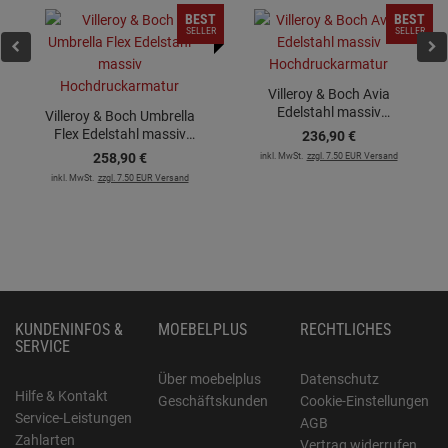
BEST
BEST
SELLER
SELLER
Villeroy & Boch Avia
Edelstahl massiv
Villeroy & Boch Umbrella
Hochdruckarmatur
Flex Edelstahl massiv
236,
90
€
Hochdruckarmatur
258,
90
€
inkl. MwSt.
zzgl. 7.50 EUR Versand
inkl. MwSt.
zzgl. 7.50 EUR Versand
KUNDENINFOS &
MOEBELPLUS
RECHTLICHES
SERVICE
Über moebelplus
Datenschutz
Hilfe & Kontakt
Geschäftskunden
Cookie-Einstellungen
Service-Leistungen
AGB
Zahlarten
Vertrag widerrufen