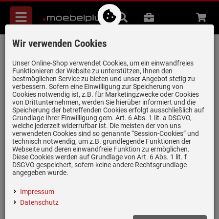
Menü
Suche
B2B
Beratung
Waren
aufkl
Wir verwenden Cookies
Villeroy & Boch Spülstein Einzelbecken
Snow White - 6320 62 KG Keramikspüle
Unser Online-Shop verwendet Cookies, um ein einwandfreies
Funktionieren der Website zu unterstützen, Ihnen den
Artikel-Nummer:
19940410
| Herstellernummer:
6320 62 KG
|
bestmöglichen Service zu bieten und unser Angebot stetig zu
verbessern. Sofern eine Einwilligung zur Speicherung von
EAN:
4051202314071
Cookies notwendig ist, z.B. für Marketingzwecke oder Cookies
von Drittunternehmen, werden Sie hierüber informiert und die
Speicherung der betreffenden Cookies erfolgt ausschließlich auf
Grundlage Ihrer Einwilligung gem. Art. 6 Abs. 1 lit. a DSGVO,
welche jederzeit widerrufbar ist. Die meisten der von uns
verwendeten Cookies sind so genannte “Session-Cookies” und
technisch notwendig, um z.B. grundlegende Funktionen der
Webseite und deren einwandfreie Funktion zu ermöglichen.
Diese Cookies werden auf Grundlage von Art. 6 Abs. 1 lit. f
DSGVO gespeichert, sofern keine andere Rechtsgrundlage
angegeben wurde.
Impressum
Datenschutz